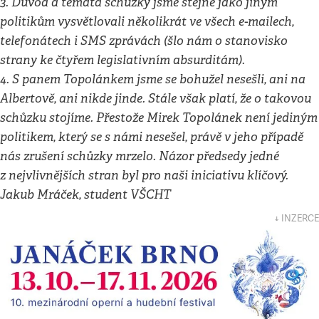
3. Důvod a témata schůzky jsme stejně jako jiným
politikům vysvětlovali několikrát ve všech e-mailech,
telefonátech i SMS zprávách (šlo nám o stanovisko
strany ke čtyřem legislativním absurditám).
4. S panem Topolánkem jsme se bohužel nesešli, ani na
Albertově, ani nikde jinde. Stále však platí, že o takovou
schůzku stojíme. Přestože Mirek Topolánek není jediným
politikem, který se s námi nesešel, právě v jeho případě
nás zrušení schůzky mrzelo. Názor předsedy jedné
z nejvlivnějších stran byl pro naši iniciativu klíčový.
Jakub Mráček, student VŠCHT
↓ INZERCE