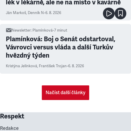
lék v lékárně, ale ne na místo v kavárně
Ján Markoš
,
Denník N
•
6. 8. 2026
Newsletter
:
Plamínková
•
7
minut
Plamínková: Boj o Senát odstartoval,
Vávrovci versus vláda a další Turkův
hvězdný týden
Kristýna Jelínková
,
František Trojan
•
6. 8. 2026
Načíst další články
Respekt
Redakce