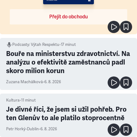
Přejít do obchodu
Podcasty
:
Výtah Respektu
•
17 minut
Bouře na ministerstvu zdravotnictví. Na
analýzu o efektivitě zaměstnanců padl
skoro milion korun
Zuzana Machálková
•
6. 8. 2026
Kultura
•
11
minut
Je divné říci, že jsem si užil pohřeb. Pro
ten Glenův to ale platilo stoprocentně
Petr Horký
•
Dublin
•
6. 8. 2026