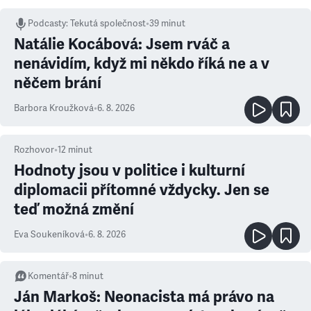
Podcasty
:
Tekutá společnost
•
39 minut
Natálie Kocábová: Jsem rváč a
nenávidím, když mi někdo říká ne a v
něčem brání
Barbora Kroužková
•
6. 8. 2026
Rozhovor
•
12
minut
Hodnoty jsou v politice i kulturní
diplomacii přítomné vždycky. Jen se
teď možná změní
Eva Soukeníková
•
6. 8. 2026
Komentář
•
8
minut
Ján Markoš: Neonacista má právo na