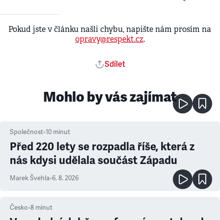
Pokud jste v článku našli chybu, napište nám prosím na
opravy@respekt.cz
.
Sdílet
Mohlo by vás zajímat
Společnost
•
10
minut
Před 220 lety se rozpadla říše, která z
nás kdysi udělala součást Západu
Marek Švehla
•
6. 8. 2026
Česko
•
8
minut