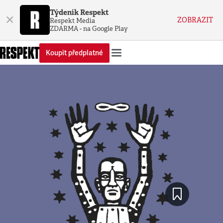
Týdeník Respekt
×
ZOBRAZIT
Respekt Media
ZDARMA - na Google Play
Koupit předplatné