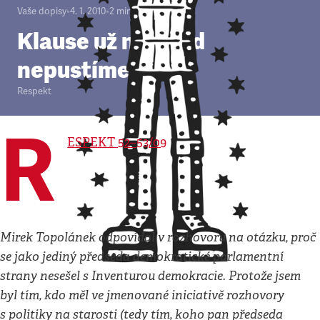
Vaše dopisy
•
4. 1. 2010
•
2
minuty
Klause už na Hrad
nepustíme
Respekt
R
ESPEKT 52–53/09
Mirek Topolánek odpovídal v rozhovoru na otázku, proč
se jako jediný předseda demokratické parlamentní
strany nesešel s Inventurou demokracie. Protože jsem
byl tím, kdo měl ve jmenované iniciativě rozhovory
s politiky na starosti (tedy tím, koho pan předseda