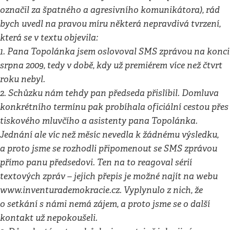
označil za špatného a agresivního komunikátora), rád
bych uvedl na pravou míru některá nepravdivá tvrzení,
která se v textu objevila:
1. Pana Topolánka jsem oslovoval SMS zprávou na konci
srpna 2009, tedy v době, kdy už premiérem více než čtvrt
roku nebyl.
2. Schůzku nám tehdy pan předseda přislíbil. Domluva
konkrétního termínu pak probíhala oficiální cestou přes
tiskového mluvčího a asistenty pana Topolánka.
Jednání ale víc než měsíc nevedla k žádnému výsledku,
a proto jsme se rozhodli připomenout se SMS zprávou
přímo panu předsedovi. Ten na to reagoval sérií
textových zpráv – jejich přepis je možné najít na webu
www.inventurademokracie.cz. Vyplynulo z nich, že
o setkání s námi nemá zájem, a proto jsme se o další
kontakt už nepokoušeli.