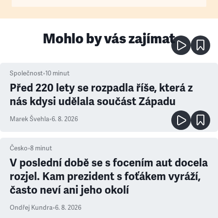
Mohlo by vás zajímat
Společnost
•
10
minut
Před 220 lety se rozpadla říše, která z
nás kdysi udělala součást Západu
Marek Švehla
•
6. 8. 2026
Česko
•
8
minut
V poslední době se s focením aut docela
rozjel. Kam prezident s foťákem vyráží,
často neví ani jeho okolí
Ondřej Kundra
•
6. 8. 2026