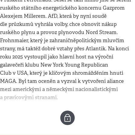
ruského státního energetického koncernu Gazprom
Alexejem Millerem. AfD, která by nyní soudě
dle průzkumů vyhrála volby, chce obnovit nákup
ruského plynu a provoz plynovodu Nord Stream.
Frohnmaier, který je zahraničněpolitickým mluvčím
strany, má taktéž dobré vztahy přes Atlantik. Na konci
roku 2025 vystoupil jako hlavní host na výroční
galavečeři klubu New York Young Republican
Club v USA, který je klíčovým shromážděním hnutí
MAGA. Byl tam oceněn a vyzval k vytvoření aliance
mezi americkými a německými nacionalistickými
a pravicovými stranami.