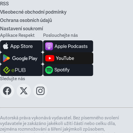
RSS
Všeobecné obchodní podmínky
Ochrana osobních údajů
Nastavení soukromí
Aplikace Respekt
Poslouchejte nás
Sledujte nás
Autorská práva vykonává vydavatel. Bez písemného svolení
vydavatele je zakázáno jakékoli užití částí nebo celku díla,
zejména rozmnožování a šíření jakýmkoli způsobem,