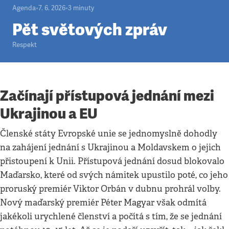
Agenda
•
7. 6. 2026
•
3
minuty
Pět světových zpráv
Respekt
Začínají přístupová jednání mezi
Ukrajinou a EU
Členské státy Evropské unie se jednomyslně dohodly
na zahájení jednání s Ukrajinou a Moldavskem o jejich
přistoupení k Unii. Přístupová jednání dosud blokovalo
Maďarsko, které od svých námitek upustilo poté, co jeho
proruský premiér Viktor Orbán v dubnu prohrál volby.
Nový maďarský premiér Péter Magyar však odmítá
jakékoli urychlené členství a počítá s tím, že se jednání