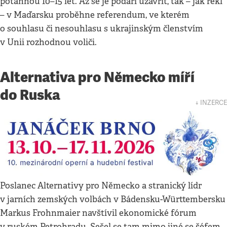
potáhnou 10–15 let. Až se je podaří uzavřít, tak – jak řekl
– v Maďarsku proběhne referendum, ve kterém
o souhlasu či nesouhlasu s ukrajinským členstvím
v Unii rozhodnou voliči.
Alternativa pro Německo míří
do Ruska
↓ INZERCE
Poslanec Alternativy pro Německo a stranický lídr
v jarních zemských volbách v Bádensku-Württembersku
Markus Frohnmaier navštívil ekonomické fórum
v ruském Petrohradu. Sešel se tam mimo jiné se šéfem