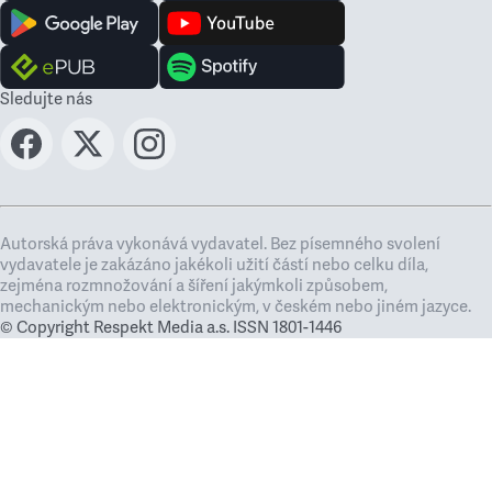
Sledujte nás
Autorská práva vykonává vydavatel. Bez písemného svolení
vydavatele je zakázáno jakékoli užití částí nebo celku díla,
zejména rozmnožování a šíření jakýmkoli způsobem,
mechanickým nebo elektronickým, v českém nebo jiném jazyce.
© Copyright Respekt Media a.s. ISSN 1801-1446