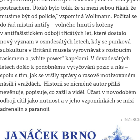
postrachem. Útoků bylo tolik, že si mezi sebou říkali, že
musíme být od policie,“ vzpomíná Wollmann. Počítal se
do řad místní antify – volného hnutí s kořeny
v antifašistickém odboji třicátých let, které dostalo
nový význam v osmdesátých letech, kdy se punková
subkultura v Británii musela vyrovnávat s rostoucím
rasismem a „white power“ kapelami. V devadesátých
letech došlo k podobnému vytyčování pozic u nás –
spolu s tím, jak se vršily zprávy o rasově motivovaném
násilí i vraždách. Historii se nicméně autor příliš
nevěnuje, popisuje, co zažil a viděl. Účast v novodobém
odboji cítil jako nutnost a v jeho vzpomínkách se mísí
adrenalin s paranoií.
↓ INZERCE