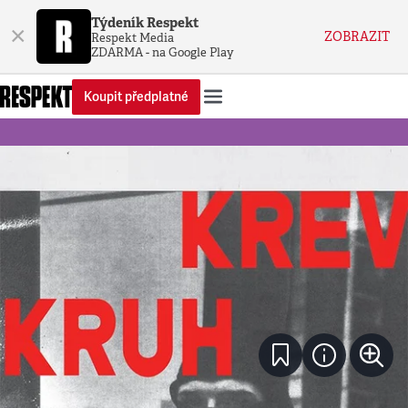
Týdeník Respekt
×
ZOBRAZIT
Respekt Media
ZDARMA - na Google Play
Koupit předplatné