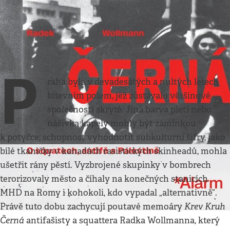
Literatura
•
26. 4. 2026
•
3
minuty
Postrach ulic
Miloš Hroch
P
raha byla v devadesátých a nultých letech
bitevním polem, jež zůstávalo většinové
společnosti skryté. Jiná barva pleti nebo
nášivka kapely mohly být záminkou
k potyčce; schopnost vyhodnotit subkulturní šifry, jako
bílé tkaničky v kanadách rasistických skinheadů, mohla
ušetřit rány pěstí. Vyzbrojené skupinky v bombrech
terorizovaly město a číhaly na konečných stanicích
MHD na Romy i kohokoli, kdo vypadal „alternativně“.
Krev Kruh
Právě tuto dobu zachycují poutavé memoáry
Černá
antifašisty a squattera Radka Wollmanna, který