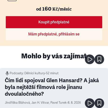
160
od
Kč/měsíc
Koupit předplatné
Mám předplatné, přihlásím se
Mohlo by vás zajímat
Podcasty
:
Dělníci kultury
•
52 minut
Čím lidi spojoval Glen Hansard? A jaká
byla nejtěžší filmová role jinanu
dvoulaločného?
Jindřiška Bláhová
,
Jan H. Vitvar
,
Pavel Turek
•
8. 8. 2026