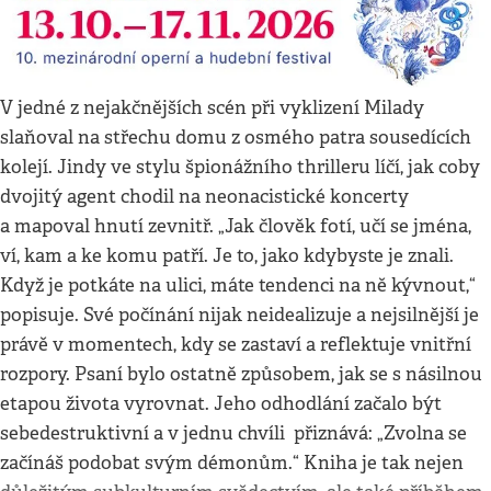
V jedné z nejakčnějších scén při vyklizení Milady
slaňoval na střechu domu z osmého patra sousedících
kolejí. Jindy ve stylu špionážního thrilleru líčí, jak coby
dvojitý agent chodil na neonacistické koncerty
a mapoval hnutí zevnitř. „Jak člověk fotí, učí se jména,
ví, kam a ke komu patří. Je to, jako kdybyste je znali.
Když je potkáte na ulici, máte tendenci na ně kývnout,“
popisuje. Své počínání nijak neidealizuje a nejsilnější je
právě v momentech, kdy se zastaví a reflektuje vnitřní
rozpory. Psaní bylo ostatně způsobem, jak se s násilnou
etapou života vyrovnat. Jeho odhodlání začalo být
sebedestruktivní a v jednu chvíli přiznává: „Zvolna se
začínáš podobat svým démonům.“ Kniha je tak nejen