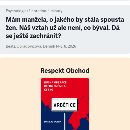
Psychologická poradna
•
4
minuty
Mám manžela, o jakého by stála spousta
žen. Náš vztah už ale není, co býval. Dá
se ještě zachránit?
Beáta Obradovičová
,
Denník N
•
8. 8. 2026
Respekt Obchod