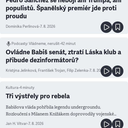
Pedro Sanchéz se nebojí ani Trumpa, ani
populistů. Španělský premiér jde proti
proudu
Dominika Perlínová
•
7. 8. 2026
Podcasty
:
Vládneme, nerušit
•
42 minut
Ovládne Babiš senát, ztratí Láska klub a
přibude dezinformátorů?
Kristýna Jelínková
,
František Trojan
,
Filip Zelenka
•
7. 8. 2026
Kultura
•
4
minuty
Tři výstřely pro rebela
Babišova vláda pohřbila legendu undergroundu.
Rozloučení s Milanem Knížákem doprovodily vojenské
salvy i kritika pokrokářů
Jan H. Vitvar
•
7. 8. 2026