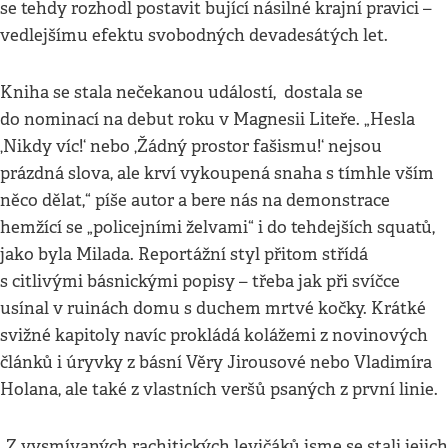
se tehdy rozhodl postavit bující násilné krajní pravici –
vedlejšímu efektu svobodných devadesátých let.
Kniha se stala nečekanou událostí, dostala se
do nominací na debut roku v Magnesii Liteře. „Hesla
‚Nikdy víc!‘ nebo ‚Žádný prostor fašismu!‘ nejsou
prázdná slova, ale krví vykoupená snaha s tímhle vším
něco dělat,“ píše autor a bere nás na demonstrace
hemžící se „policejními želvami“ i do tehdejších squatů,
jako byla Milada. Reportážní styl přitom střídá
s citlivými básnickými popisy – třeba jak při svíčce
usínal v ruinách domu s duchem mrtvé kočky. Krátké
svižné kapitoly navíc prokládá kolážemi z novinových
článků i úryvky z básní Věry Jirousové nebo Vladimíra
Holana, ale také z vlastních veršů psaných z první linie.
„Z vysmívaných rachitických levičáků jsme se stali jejich