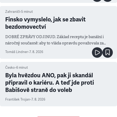
Zahraničí
•
5
minut
Finsko vymyslelo, jak se zbavit
bezdomovectví
DOBRÉ ZPRÁVY ODJINUD. Základ receptu je banální i
náročný současně: aby to vláda opravdu považovala za
prioritu
Tomáš Lindner
•
7. 8. 2026
Česko
•
6
minut
Byla hvězdou ANO, pak ji skandál
připravil o kariéru. A teď jde proti
Babišově straně do voleb
František Trojan
•
7. 8. 2026