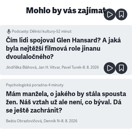
Mohlo by vás zajímat
Podcasty
:
Dělníci kultury
•
52 minut
Čím lidi spojoval Glen Hansard? A jaká
byla nejtěžší filmová role jinanu
dvoulaločného?
Jindřiška Bláhová
,
Jan H. Vitvar
,
Pavel Turek
•
8. 8. 2026
Psychologická poradna
•
4
minuty
Mám manžela, o jakého by stála spousta
žen. Náš vztah už ale není, co býval. Dá
se ještě zachránit?
Beáta Obradovičová
,
Denník N
•
8. 8. 2026