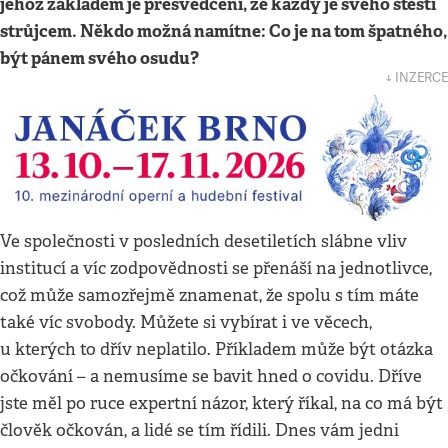
jehož základem je přesvědčení, že každý je svého štěstí
strůjcem. Někdo možná namítne: Co je na tom špatného,
být pánem svého osudu?
↓ INZERCE
Ve společnosti v posledních desetiletích slábne vliv
institucí a víc zodpovědnosti se přenáší na jednotlivce,
což může samozřejmě znamenat, že spolu s tím máte
také víc svobody. Můžete si vybírat i ve věcech,
u kterých to dřív neplatilo. Příkladem může být otázka
očkování – a nemusíme se bavit hned o covidu. Dříve
jste měl po ruce expertní názor, který říkal, na co má být
člověk očkován, a lidé se tím řídili. Dnes vám jedni