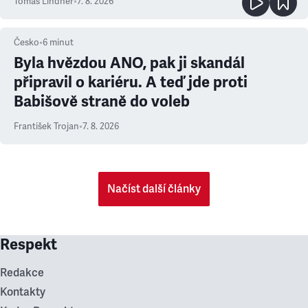
Tomáš Lindner
•
7. 8. 2026
Česko
•
6
minut
Byla hvězdou ANO, pak ji skandál
připravil o kariéru. A teď jde proti
Babišově straně do voleb
František Trojan
•
7. 8. 2026
Načíst další články
Respekt
Redakce
Kontakty