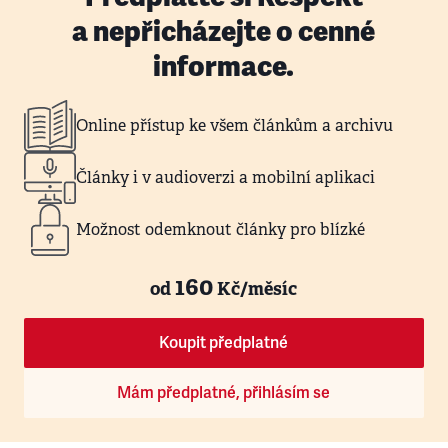
a nepřicházejte o cenné
informace.
Online přístup ke všem článkům a archivu
Články i v audioverzi a mobilní aplikaci
Možnost odemknout články pro blízké
160
od
Kč/měsíc
Koupit předplatné
Mám předplatné, přihlásím se