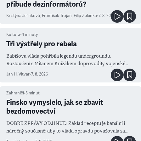
přibude dezinformátorů?
Kristýna Jelínková
,
František Trojan
,
Filip Zelenka
•
7. 8. 2026
Kultura
•
4
minuty
Tři výstřely pro rebela
Babišova vláda pohřbila legendu undergroundu.
Rozloučení s Milanem Knížákem doprovodily vojenské
salvy i kritika pokrokářů
Jan H. Vitvar
•
7. 8. 2026
Zahraničí
•
5
minut
Finsko vymyslelo, jak se zbavit
bezdomovectví
DOBRÉ ZPRÁVY ODJINUD. Základ receptu je banální i
náročný současně: aby to vláda opravdu považovala za
prioritu