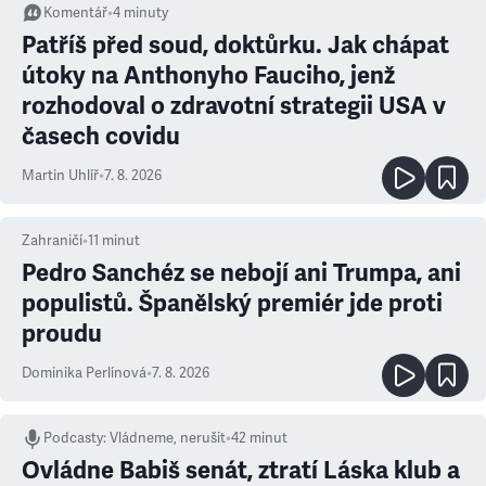
Komentář
•
4
minuty
Patříš před soud, doktůrku. Jak chápat
útoky na Anthonyho Fauciho, jenž
rozhodoval o zdravotní strategii USA v
časech covidu
Martin Uhlíř
•
7. 8. 2026
Zahraničí
•
11
minut
Pedro Sanchéz se nebojí ani Trumpa, ani
populistů. Španělský premiér jde proti
proudu
Dominika Perlínová
•
7. 8. 2026
Podcasty
:
Vládneme, nerušit
•
42 minut
Ovládne Babiš senát, ztratí Láska klub a