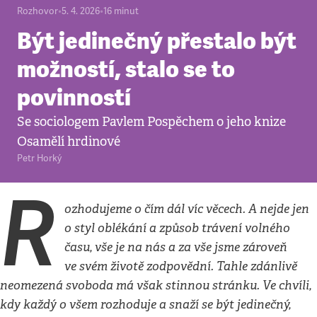
Rozhovor
•
5. 4. 2026
•
16
minut
Být jedinečný přestalo být
možností, stalo se to
povinností
Se sociologem Pavlem Pospěchem o jeho knize
Osamělí hrdinové
Petr Horký
R
ozhodujeme o čím dál víc věcech. A nejde jen
o styl oblékání a způsob trávení volného
času, vše je na nás a za vše jsme zároveň
ve svém životě zodpovědní. Tahle zdánlivě
neomezená svoboda má však stinnou stránku. Ve chvíli,
kdy každý o všem rozhoduje a snaží se být jedinečný,