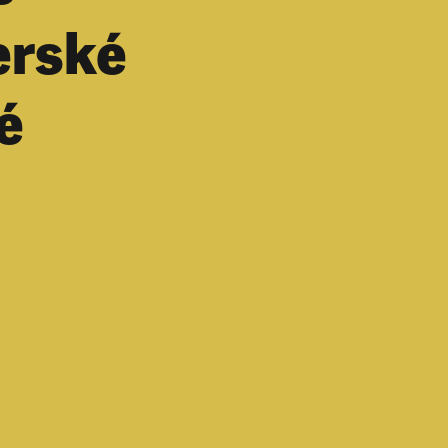
erské
é