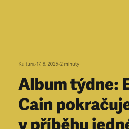
Kultura
•
17. 8. 2025
•
2
minuty
Album týdne: 
Cain pokračuj
v příběhu jedn