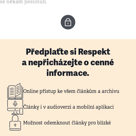
se někam posunuli.
Předplaťte si Respekt
a nepřicházejte o cenné
informace.
Online přístup ke všem článkům a archivu
Články i v audioverzi a mobilní aplikaci
Možnost odemknout články pro blízké