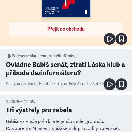
Přejít do obchodu
Podcasty
:
Vládneme, nerušit
•
42 minut
Ovládne Babiš senát, ztratí Láska klub a
přibude dezinformátorů?
Kristýna Jelínková
,
František Trojan
,
Filip Zelenka
•
7. 8. 2026
Kultura
•
4
minuty
Tři výstřely pro rebela
Babišova vláda pohřbila legendu undergroundu.
Rozloučení s Milanem Knížákem doprovodily vojenské