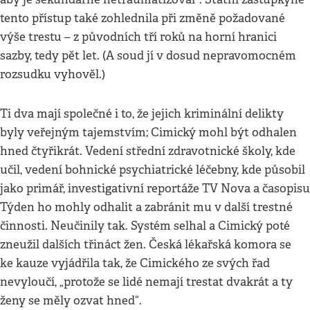
tento přístup také zohlednila při změně požadované
výše trestu – z původních tří roků na horní hranici
sazby, tedy pět let. (A soud jí v dosud nepravomocném
rozsudku vyhověl.)
Ti dva mají společné i to, že jejich kriminální delikty
byly veřejným tajemstvím; Cimický mohl být odhalen
hned čtyřikrát. Vedení střední zdravotnické školy, kde
učil, vedení bohnické psychiatrické léčebny, kde působil
jako primář, investigativní reportáže TV Nova a časopisu
Týden ho mohly odhalit a zabránit mu v další trestné
činnosti. Neučinily tak. Systém selhal a Cimický poté
zneužil dalších třináct žen. Česká lékařská komora se
ke kauze vyjádřila tak, že Cimického ze svých řad
nevyloučí, „protože se lidé nemají trestat dvakrát a ty
ženy se měly ozvat hned“.