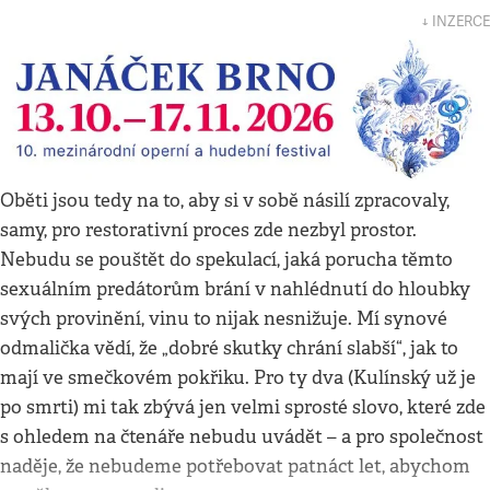
↓ INZERCE
Oběti jsou tedy na to, aby si v sobě násilí zpracovaly,
samy, pro restorativní proces zde nezbyl prostor.
Nebudu se pouštět do spekulací, jaká porucha těmto
sexuálním predátorům brání v nahlédnutí do hloubky
svých provinění, vinu to nijak nesnižuje. Mí synové
odmalička vědí, že „dobré skutky chrání slabší“, jak to
mají ve smečkovém pokřiku. Pro ty dva (Kulínský už je
po smrti) mi tak zbývá jen velmi sprosté slovo, které zde
s ohledem na čtenáře nebudu uvádět – a pro společnost
naděje, že nebudeme potřebovat patnáct let, abychom