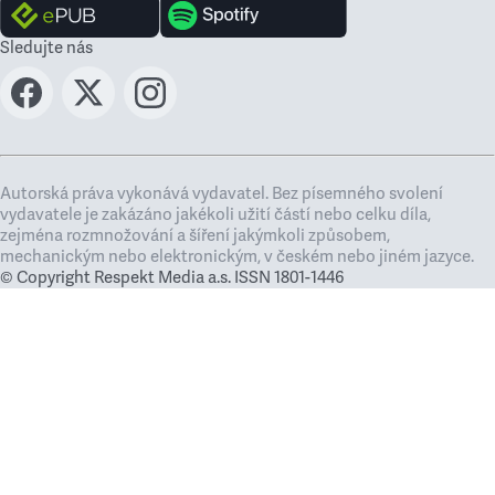
Sledujte nás
Autorská práva vykonává vydavatel. Bez písemného svolení
vydavatele je zakázáno jakékoli užití částí nebo celku díla,
zejména rozmnožování a šíření jakýmkoli způsobem,
mechanickým nebo elektronickým, v českém nebo jiném jazyce.
© Copyright Respekt Media a.s. ISSN 1801-1446