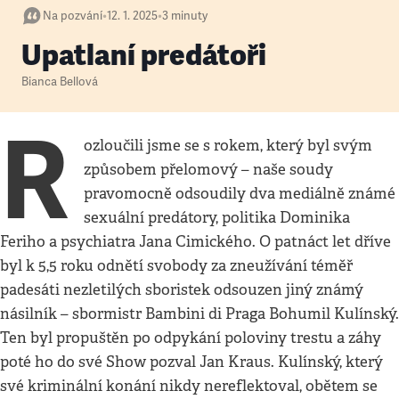
Na pozvání
•
12. 1. 2025
•
3
minuty
Upatlaní predátoři
Bianca Bellová
R
ozloučili jsme se s rokem, který byl svým
způsobem přelomový – naše soudy
pravomocně odsoudily dva mediálně známé
sexuální predátory, politika Dominika
Feriho a psychiatra Jana Cimického. O patnáct let dříve
byl k 5,5 roku odnětí svobody za zneužívání téměř
padesáti nezletilých sboristek odsouzen jiný známý
násilník – sbormistr Bambini di Praga Bohumil Kulínský.
Ten byl propuštěn po odpykání poloviny trestu a záhy
poté ho do své Show pozval Jan Kraus. Kulínský, který
své kriminální konání nikdy nereflektoval, obětem se