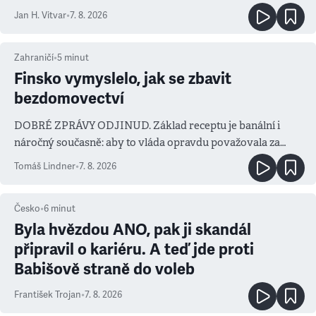
salvy i kritika pokrokářů
Jan H. Vitvar
•
7. 8. 2026
Zahraničí
•
5
minut
Finsko vymyslelo, jak se zbavit
bezdomovectví
DOBRÉ ZPRÁVY ODJINUD. Základ receptu je banální i
náročný současně: aby to vláda opravdu považovala za
prioritu
Tomáš Lindner
•
7. 8. 2026
Česko
•
6
minut
Byla hvězdou ANO, pak ji skandál
připravil o kariéru. A teď jde proti
Babišově straně do voleb
František Trojan
•
7. 8. 2026