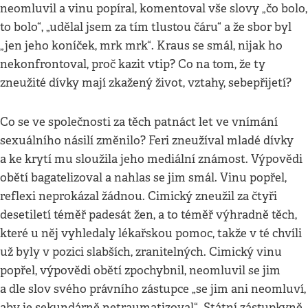
neomluvil a vinu popíral, komentoval vše slovy „čo bolo,
to bolo“, „udělal jsem za tím tlustou čáru“ a že sbor byl
„jen jeho koníček, mrk mrk“. Kraus se smál, nijak ho
nekonfrontoval, proč kazit vtip? Co na tom, že ty
zneužité dívky mají zkažený život, vztahy, sebepřijetí?
Co se ve společnosti za těch patnáct let ve vnímání
sexuálního násilí změnilo? Feri zneužíval mladé dívky
a ke krytí mu sloužila jeho mediální známost. Výpovědi
obětí bagatelizoval a nahlas se jim smál. Vinu popřel,
reflexi neprokázal žádnou. Cimický zneužil za čtyři
desetiletí téměř padesát žen, a to téměř výhradně těch,
které u něj vyhledaly lékařskou pomoc, takže v té chvíli
už byly v pozici slabších, zranitelných. Cimický vinu
popřel, výpovědi obětí zpochybnil, neomluvil se jim
a dle slov svého právního zástupce „se jim ani neomluví,
aby je sekundárně netraumatizoval“. Státní zástupkyně