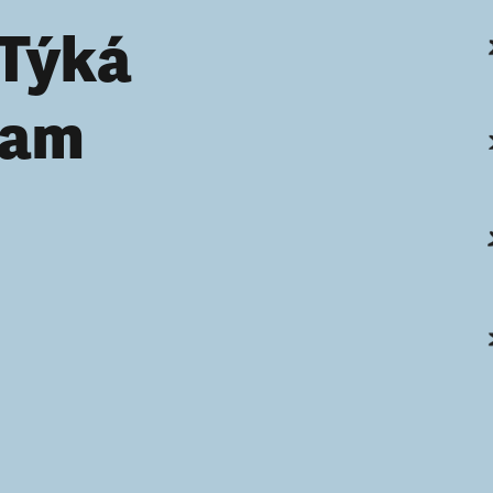
 Týká
kam
?