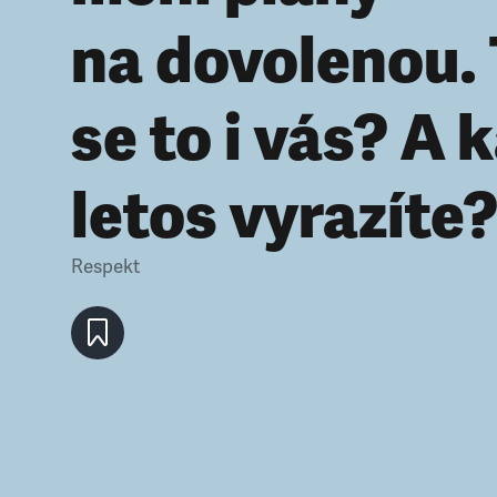
na dovolenou.
se to i vás? A 
letos vyrazíte
Respekt