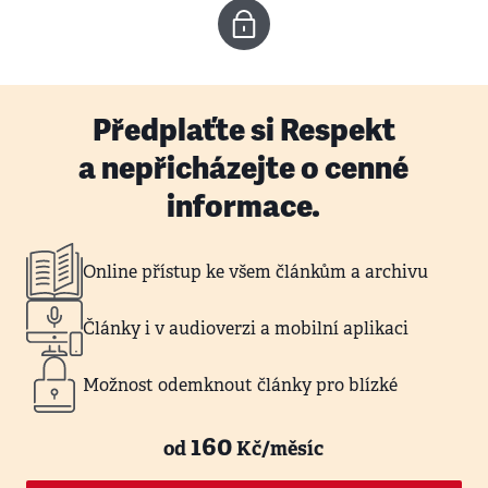
Předplaťte si Respekt
a nepřicházejte o cenné
informace.
Online přístup ke všem článkům a archivu
Články i v audioverzi a mobilní aplikaci
Možnost odemknout články pro blízké
160
od
Kč/měsíc