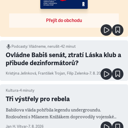
Přejít do obchodu
Podcasty
:
Vládneme, nerušit
•
42 minut
Ovládne Babiš senát, ztratí Láska klub a
přibude dezinformátorů?
Kristýna Jelínková
,
František Trojan
,
Filip Zelenka
•
7. 8. 2026
Kultura
•
4
minuty
Tři výstřely pro rebela
Babišova vláda pohřbila legendu undergroundu.
Rozloučení s Milanem Knížákem doprovodily vojenské
salvy i kritika pokrokářů
Jan H. Vitvar
•
7. 8. 2026