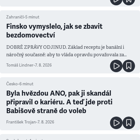
Zahraničí
•
5
minut
Finsko vymyslelo, jak se zbavit
bezdomovectví
DOBRÉ ZPRÁVY ODJINUD. Základ receptu je banální i
náročný současně: aby to vláda opravdu považovala za
prioritu
Tomáš Lindner
•
7. 8. 2026
Česko
•
6
minut
Byla hvězdou ANO, pak ji skandál
připravil o kariéru. A teď jde proti
Babišově straně do voleb
František Trojan
•
7. 8. 2026