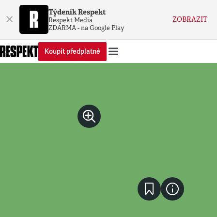
Týdeník Respekt
×
ZOBRAZIT
Respekt Media
ZDARMA - na Google Play
Koupit předplatné