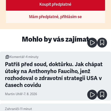
Koupit předplatné
Mám předplatné, přihlásím se
Mohlo by vás zajímat
Komentář
•
4
minuty
Patříš před soud, doktůrku. Jak chápat
útoky na Anthonyho Fauciho, jenž
rozhodoval o zdravotní strategii USA v
časech covidu
Martin Uhlíř
•
7. 8. 2026
Zahraničí
•
11
minut