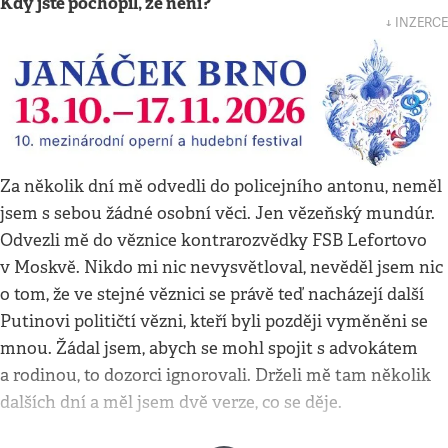
Kdy jste pochopil, že není?
↓ INZERCE
Za několik dní mě odvedli do policejního antonu, neměl
jsem s sebou žádné osobní věci. Jen vězeňský mundúr.
Odvezli mě do věznice kontrarozvědky FSB Lefortovo
v Moskvě. Nikdo mi nic nevysvětloval, nevěděl jsem nic
o tom, že ve stejné věznici se právě teď nacházejí další
Putinovi političtí vězni, kteří byli později vyměněni se
mnou. Žádal jsem, abych se mohl spojit s advokátem
a rodinou, to dozorci ignorovali. Drželi mě tam několik
dalších dní a měl jsem dvě verze, co se děje.