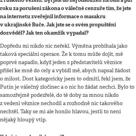
z ruského vězení. Byl jste do něj odsouzen na osm a půl
roku za porušení zákona o válečné cenzuře tím, že jste
na internetu zveřejnil informace o masakru
v ukrajinské Buče. Jak jste se o svém propuštění
dozvěděl? Jak ten okamžik vypadal?
Dopředu mi nikdo nic neřekl. Výměna probíhala jako
taková speciální operace. Že k tomu může dojít, mě
poprvé napadlo, když jeden z představitelů věznice
přišel ke mně do cely a vybídl mě, abych napsal žádost
o milost. Dost kategoricky jsem to odmítl, řekl jsem, že
Putin je válečný zločinec a o nic ho žádat nechci. Bylo to
samozřejmě podezřelé, do té doby za mnou nikdo
z vedení věznice nechodil a rozhodně nic takového
nechtěl. Taky se mi ale honilo hlavou, jestli to není
nějaký hloupý vtip.