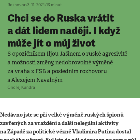
Rozhovor
•
3. 11. 2024
•
13
minut
Chci se do Ruska vrátit
a dát lidem naději. I když
může jít o můj život
S opozičníkem Iljou Jašinem o ruské agresivitě
a možnosti změny, nedobrovolné výměně
za vraha z FSB a posledním rozhovoru
s Alexejem Navalným
Ondřej Kundra
Nedávno jste se při velké výměně ruských špionů
zavřených za vraždění a další nelegální aktivity
na Západě za politické vězně Vladimira Putina dostal