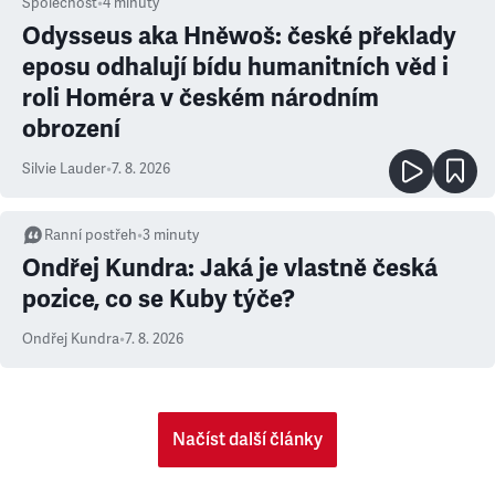
Společnost
•
4
minuty
Odysseus aka Hněwoš: české překlady
eposu odhalují bídu humanitních věd i
roli Homéra v českém národním
obrození
Silvie Lauder
•
7. 8. 2026
Ranní postřeh
•
3
minuty
Ondřej Kundra: Jaká je vlastně česká
pozice, co se Kuby týče?
Ondřej Kundra
•
7. 8. 2026
Načíst další články