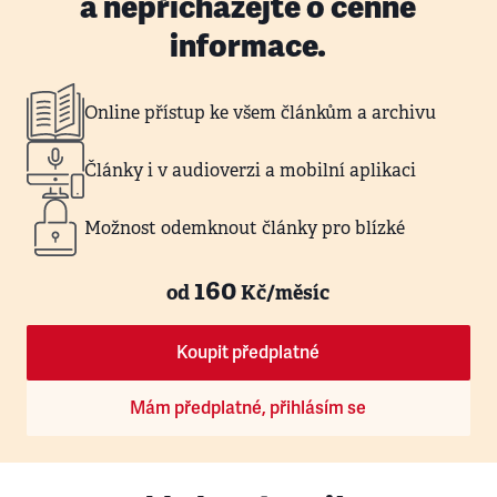
a nepřicházejte o cenné
informace.
Online přístup ke všem článkům a archivu
Články i v audioverzi a mobilní aplikaci
Možnost odemknout články pro blízké
160
od
Kč/měsíc
Koupit předplatné
Mám předplatné, přihlásím se