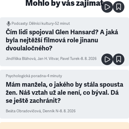
Mohlo by vás zajímat
Podcasty
:
Dělníci kultury
•
52 minut
Čím lidi spojoval Glen Hansard? A jaká
byla nejtěžší filmová role jinanu
dvoulaločného?
Jindřiška Bláhová
,
Jan H. Vitvar
,
Pavel Turek
•
8. 8. 2026
Psychologická poradna
•
4
minuty
Mám manžela, o jakého by stála spousta
žen. Náš vztah už ale není, co býval. Dá
se ještě zachránit?
Beáta Obradovičová
,
Denník N
•
8. 8. 2026