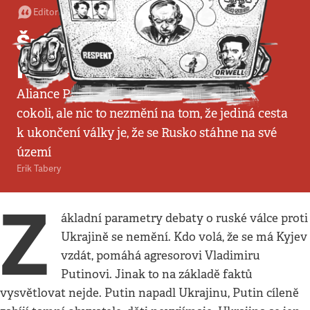
Editorial
•
14. 7. 2024
•
3
minuty
Špinavé řeči Kateřiny
Konečné
Aliance Putinových spojenců může plácat
cokoli, ale nic to nezmění na tom, že jediná cesta
k ukončení války je, že se Rusko stáhne na své
území
Erik Tabery
Z
ákladní parametry debaty o ruské válce proti
Ukrajině se nemění. Kdo volá, že se má Kyjev
vzdát, pomáhá agresorovi Vladimiru
Putinovi. Jinak to na základě faktů
vysvětlovat nejde. Putin napadl Ukrajinu, Putin cíleně