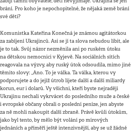
zabíjí tamní obyvatele, děti nevyjímaje. Ukrajina se jen
brání. Pro koho je nepochopitelné, že nějaká země brání
své děti?
Komunistka Kateřina Konečná je známou agitátorkou
za zabíjení Ukrajinců. Asi se jí ta slova nebudou líbit, ale
je to tak. Svůj názor nezměnila ani po ruském útoku
na dětskou nemocnici v Kyjevě. Na sociálních sítích
reagovala na výzvy, aby ruský útok odsoudila, mimo jiné
těmito slovy: „Ano. To je válka. Ta válka, kterou vy
podporujete a do jejíž útrob lijete další a další miliardy
korun, eur i dolarů. Vy všichni, kteří byste nejraději
Ukrajinu nechali vykrvácet do posledního muže a české
i evropské občany obrali o poslední peníze, jen abyste
za ně mohli nakoupit další zbraně. Právě kvůli útokům,
jako byl tento, by mělo být volání po mírových
jednáních a příměří ještě intenzivnější, aby se už žádné