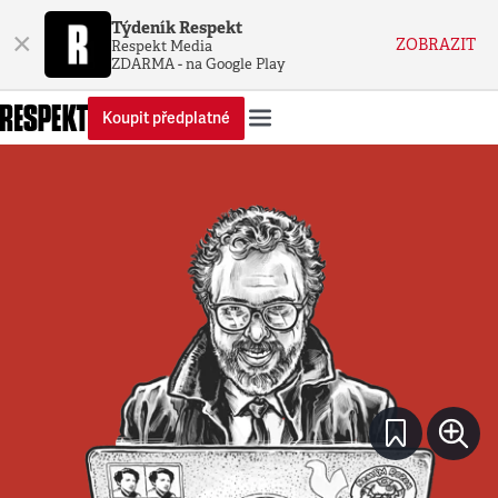
Týdeník Respekt
×
ZOBRAZIT
Respekt Media
ZDARMA - na Google Play
Koupit předplatné