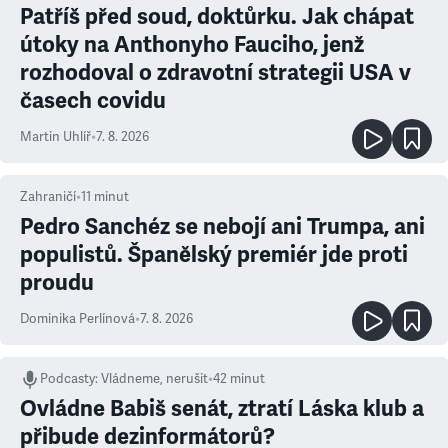
Patříš před soud, doktůrku. Jak chápat
útoky na Anthonyho Fauciho, jenž
rozhodoval o zdravotní strategii USA v
časech covidu
Martin Uhlíř
•
7. 8. 2026
Zahraničí
•
11
minut
Pedro Sanchéz se nebojí ani Trumpa, ani
populistů. Španělský premiér jde proti
proudu
Dominika Perlínová
•
7. 8. 2026
Podcasty
:
Vládneme, nerušit
•
42 minut
Ovládne Babiš senát, ztratí Láska klub a
přibude dezinformátorů?