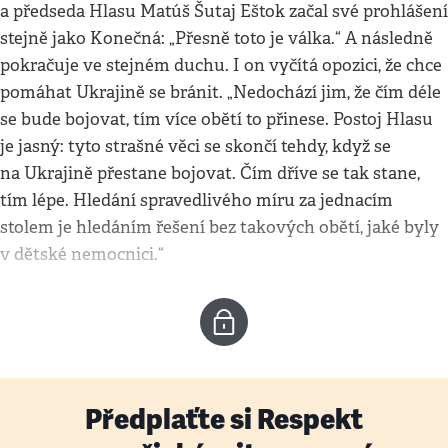
a předseda Hlasu Matúš Šutaj Eštok začal své prohlášení
stejně jako Konečná: „Přesně toto je válka.“ A následně
pokračuje ve stejném duchu. I on vyčítá opozici, že chce
pomáhat Ukrajině se bránit. „Nedochází jim, že čím déle
se bude bojovat, tím více obětí to přinese. Postoj Hlasu
je jasný: tyto strašné věci se skončí tehdy, když se
na Ukrajině přestane bojovat. Čím dříve se tak stane,
tím lépe. Hledání spravedlivého míru za jednacím
stolem je hledáním řešení bez takových obětí, jaké byly
v dětské nemocnici.“
Předplaťte si Respekt