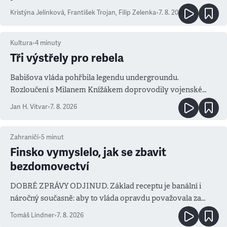
Kristýna Jelínková
,
František Trojan
,
Filip Zelenka
•
7. 8. 2026
Kultura
•
4
minuty
Tři výstřely pro rebela
Babišova vláda pohřbila legendu undergroundu.
Rozloučení s Milanem Knížákem doprovodily vojenské
salvy i kritika pokrokářů
Jan H. Vitvar
•
7. 8. 2026
Zahraničí
•
5
minut
Finsko vymyslelo, jak se zbavit
bezdomovectví
DOBRÉ ZPRÁVY ODJINUD. Základ receptu je banální i
náročný současně: aby to vláda opravdu považovala za
prioritu
Tomáš Lindner
•
7. 8. 2026