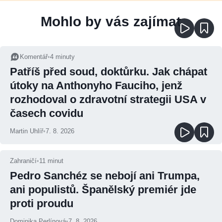
Mohlo by vás zajímat
Komentář
•
4
minuty
Patříš před soud, doktůrku. Jak chápat
útoky na Anthonyho Fauciho, jenž
rozhodoval o zdravotní strategii USA v
časech covidu
Martin Uhlíř
•
7. 8. 2026
Zahraničí
•
11
minut
Pedro Sanchéz se nebojí ani Trumpa,
ani populistů. Španělský premiér jde
proti proudu
Dominika Perlínová
•
7. 8. 2026