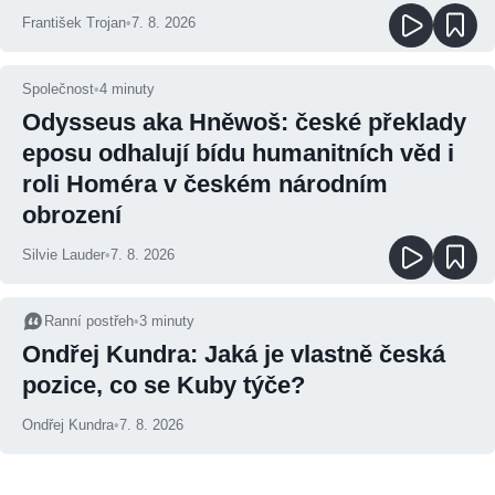
František Trojan
•
7. 8. 2026
Společnost
•
4
minuty
Odysseus aka Hněwoš: české překlady
eposu odhalují bídu humanitních věd i
roli Homéra v českém národním
obrození
Silvie Lauder
•
7. 8. 2026
Ranní postřeh
•
3
minuty
Ondřej Kundra: Jaká je vlastně česká
pozice, co se Kuby týče?
Ondřej Kundra
•
7. 8. 2026