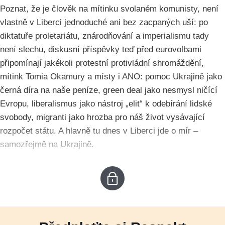
Poznat, že je člověk na mítinku svolaném komunisty, není
vlastně v Liberci jednoduché ani bez zacpaných uší: po
diktatuře proletariátu, znárodňování a imperialismu tady
není slechu, diskusní příspěvky teď před eurovolbami
připomínají jakékoli protestní protivládní shromáždění,
mítink Tomia Okamury a místy i ANO: pomoc Ukrajině jako
černá díra na naše peníze, green deal jako nesmysl ničící
Evropu, liberalismus jako nástroj „elit“ k odebírání lidské
svobody, migranti jako hrozba pro náš život vysávající
rozpočet státu. A hlavně tu dnes v Liberci jde o mír –
samozřejmě na Ukrajině.