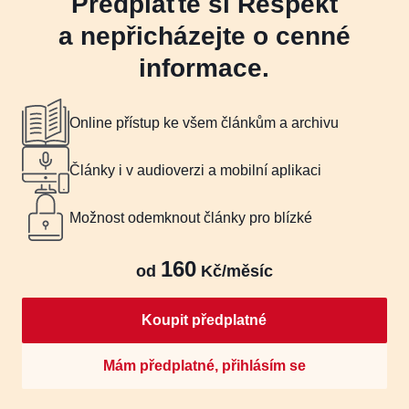
Předplaťte si Respekt
a nepřicházejte o cenné
informace.
Online přístup ke všem článkům a archivu
Články i v audioverzi a mobilní aplikaci
Možnost odemknout články pro blízké
160
od
Kč/měsíc
Koupit předplatné
Mám předplatné, přihlásím se