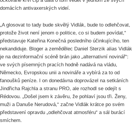
očkované krvi čip a dala o tom vědět v jednom ze svých
domácích antivaxerských videí.
„A glosovat to tady bude skvělý Vidlák, bude to odlehčovat,
protože život není jenom o politice, co si budem povídat,“
představuje Kateřina Konečná posledního účinkujícího, ten
nekandiduje. Bloger a zemědělec Daniel Sterzik alias Vidlák
je na dezinformační scéně brán jako „alternativní novinář“:
ve svých písemných pracích hodně nadává na vládu,
Německo, Evropskou unii a novináře a vybírá za to od
fanoušků peníze. I on donedávna doprovázel na setkáních
Jindřicha Rajchla a stranu PRO, ale rozhodl se odejít s
Rédovou. „Došel jsem k závěru, že pohlaví jsou tři. Ženy,
muži a Danuše Nerudová,“ začne Vidlák krátce po svém
představení opravdu „odlehčovat atmosféru“ a sál burácí
smíchem.