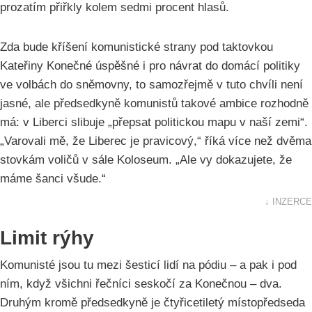
prozatím přiřkly kolem sedmi procent hlasů.
Zda bude kříšení komunistické strany pod taktovkou
Kateřiny Konečné úspěšné i pro návrat do domácí politiky
ve volbách do sněmovny, to samozřejmě v tuto chvíli není
jasné, ale předsedkyně komunistů takové ambice rozhodně
má: v Liberci slibuje „přepsat politickou mapu v naší zemi“.
„Varovali mě, že Liberec je pravicový,“ říká více než dvěma
stovkám voličů v sále Koloseum. „Ale vy dokazujete, že
máme šanci všude.“
↓ INZERCE
Limit rýhy
Komunisté jsou tu mezi šesticí lidí na pódiu – a pak i pod
ním, když všichni řečníci seskočí za Konečnou – dva.
Druhým kromě předsedkyně je čtyřicetiletý místopředseda