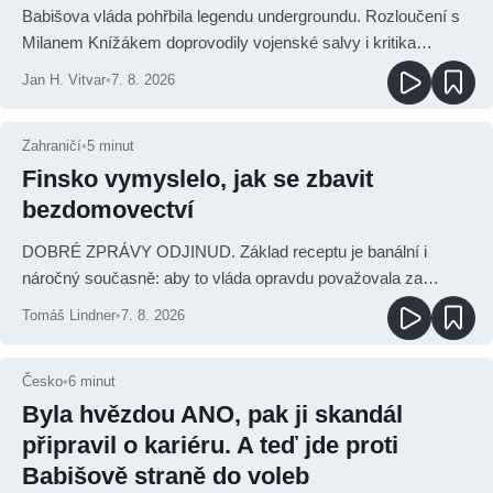
Babišova vláda pohřbila legendu undergroundu. Rozloučení s
Milanem Knížákem doprovodily vojenské salvy i kritika
pokrokářů
Jan H. Vitvar
•
7. 8. 2026
Zahraničí
•
5
minut
Finsko vymyslelo, jak se zbavit
bezdomovectví
DOBRÉ ZPRÁVY ODJINUD. Základ receptu je banální i
náročný současně: aby to vláda opravdu považovala za
prioritu
Tomáš Lindner
•
7. 8. 2026
Česko
•
6
minut
Byla hvězdou ANO, pak ji skandál
připravil o kariéru. A teď jde proti
Babišově straně do voleb