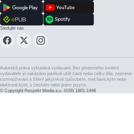
Sledujte nás
Autorská práva vykonává vydavatel. Bez písemného svolení
vydavatele je zakázáno jakékoli užití částí nebo celku díla, zejména
rozmnožování a šíření jakýmkoli způsobem, mechanickým nebo
elektronickým, v českém nebo jiném jazyce.
© Copyright Respekt Media a.s. ISSN 1801-1446