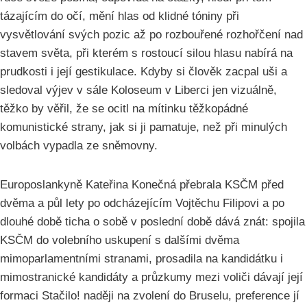
tázajícím do očí, mění hlas od klidné tóniny při
vysvětlování svých pozic až po rozbouřené rozhořčení nad
stavem světa, při kterém s rostoucí silou hlasu nabírá na
prudkosti i její gestikulace. Kdyby si člověk zacpal uši a
sledoval výjev v sále Koloseum v Liberci jen vizuálně,
těžko by věřil, že se ocitl na mítinku těžkopádné
komunistické strany, jak si ji pamatuje, než při minulých
volbách vypadla ze sněmovny.
Europoslankyně Kateřina Konečná přebrala KSČM před
dvěma a půl lety po odcházejícím Vojtěchu Filipovi a po
dlouhé době ticha o sobě v poslední době dává znát: spojila
KSČM do volebního uskupení s dalšími dvěma
mimoparlamentními stranami, prosadila na kandidátku i
mimostranické kandidáty a průzkumy mezi voliči dávají její
formaci Stačilo! naději na zvolení do Bruselu, preference jí