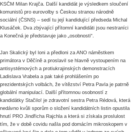
KSČM Milan Krajča. Další kandidát je výsledkem sloučení
komunistů pro eurovolby s Českou stranou národně
sociální (ČSNS) – sedí tu její kandidující předseda Michal
Klusáček. Dva zbývající přítomní kandidáti jsou nestraníci
a Konečná je představuje jako „osobnosti“.
Jan Skalický byl loni a předloni za ANO náměstkem
primátora v Děčíně a proslavil se hlavně vystoupením na
antisystémových a protiukrajinských demonstracích
Ladislava Vrabela a pak také prohlášením po
prezidentských volbách, že vítězství Petra Pavla je patrně
globální manipulací. Další přítomnou osobností z
kandidátky Stačilo! je zdravotní sestra Petra Rédová, která
nedávno kvůli sporům o složení kandidátních listin opustila
hnutí PRO Jindřicha Rajchla a která si získala proslulost
tím, že v době covidu našla pod domácím mikroskopem v