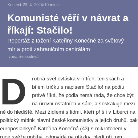
Kontext
•
23. 4. 2024
•
10
minut
Komunisté věří v návrat a
říkají: Stačilo!
Reportáž z tažení Kateřiny Konečné za světový
mír a proti zahraničním centrálám
Ivana Svobodová
D
robná světlovláska v riflích, teniskách a
bílém tričku s nápisem Stačilo! na pódiu
právě říká, že pódia nemá ráda, že chce být
na úrovni ostatních v sále, a seskakuje mezi
ně do hlediště. Mezi židlemi s lidmi, kteří přišli v Liberci na
politický mítink hlavní české komunistky a jejích druhů, pak
europoslankyně Kateřina Konečná (43) s mikrofonem v
ruce svěže pobíhá, odpovídá na otázky, hledí při tom