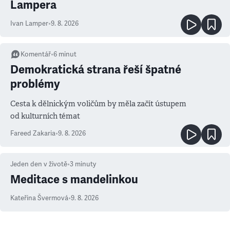
Lampera
Ivan Lamper
•
9. 8. 2026
Komentář
•
6
minut
Demokratická strana řeší špatné
problémy
Cesta k dělnickým voličům by měla začít ústupem
od kulturních témat
Fareed Zakaria
•
9. 8. 2026
Jeden den v životě
•
3
minuty
Meditace s mandelinkou
Kateřina Švermová
•
9. 8. 2026