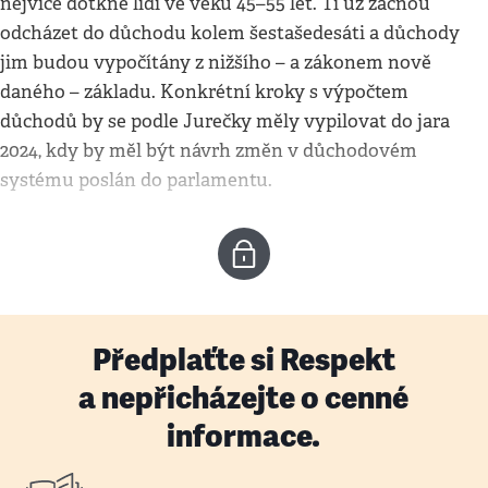
nejvíce dotkne lidí ve věku 45–55 let. Ti už začnou
odcházet do důchodu kolem šestašedesáti a důchody
jim budou vypočítány z nižšího – a zákonem nově
daného – základu. Konkrétní kroky s výpočtem
důchodů by se podle Jurečky měly vypilovat do jara
2024, kdy by měl být návrh změn v důchodovém
systému poslán do parlamentu.
Předplaťte si Respekt
a nepřicházejte o cenné
informace.