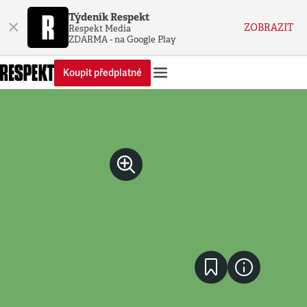
Týdeník Respekt
×
ZOBRAZIT
Respekt Media
ZDARMA - na Google Play
Koupit předplatné