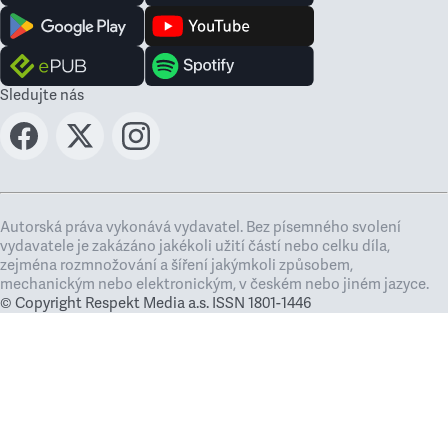
Sledujte nás
Autorská práva vykonává vydavatel. Bez písemného svolení
vydavatele je zakázáno jakékoli užití částí nebo celku díla,
zejména rozmnožování a šíření jakýmkoli způsobem,
mechanickým nebo elektronickým, v českém nebo jiném jazyce.
© Copyright Respekt Media a.s. ISSN 1801-1446