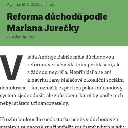
Agenda
•
18. 11. 2023
•
3
minuty
Reforma důchodů podle
Mariana Jurečky
Jaroslav Spurný
V
láda Andreje Babiše měla důchodovou
reformu ve svém vládním prohlášení, ale
s žádnou nepřišla. Nepřihlásila se ani
k návrhu Jany Maláčové z koaliční sociální
demokracie – ten označili experti za pokus důchodový
systém zjednodušit, ale způsobem, který by podle nich
nebyl státem ufinancovatelný.
Hrozbu budoucího nedostatku peněz v důchodovém
systému se naopak snaží vyřešit současný návrh vlády