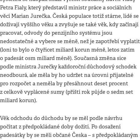
Petra Fialy, který představil ministr práce a sociálních
věcí Marian Jurečka. Česká populace totiž stárne, lidé se
dožívají vyššího věku a zvyšuje se také věk, kdy začínají
pracovat, odvody do penzijního systému jsou
nedostatečné a vybere se méně, než je zapotřebí vyplatit
(loni to bylo o čtyřicet miliard korun méně, letos zatím
o padesát osm miliard méně). Současná změna sice
podle ministra Jurečky
každoroční
důchodový schodek
neodbourá, ale měla by ho udržet na úrovni přijatelné
pro rozpočet a neměla by přesáhnout deset procent
z celkově vyplácené sumy (příští rok půjde o sedm set
miliard korun).
Věk odchodu do důchodu by se měl podle návrhu
počítat z předpokládané doby dožití. Po dosažení
padesátky by se měli občané Česka – s předpokládaným