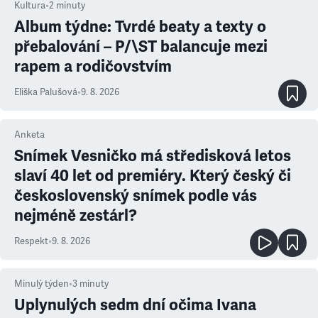
Kultura
•
2
minuty
Album týdne: Tvrdé beaty a texty o
přebalování – P/\ST balancuje mezi
rapem a rodičovstvím
Eliška Palušová
•
9. 8. 2026
Anketa
Snímek Vesničko má středisková letos
slaví 40 let od premiéry. Který český či
československý snímek podle vás
nejméně zestárl?
Respekt
•
9. 8. 2026
Minulý týden
•
3
minuty
Uplynulých sedm dní očima Ivana