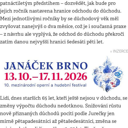
patnáctiletým předstihem – dozvědět, jak bude pro
jejich ročník nastavena hranice odchodu do důchodu.
Mezi jednotlivými ročníky by se důchodový věk měl
zvyšovat nanejvýš o dva měsíce, což je i současná praxe
– z návrhu ale vyplývá, že odchod do důchodu překročí
zatím danou nejvyšší hranici šedesáti pěti let.
↓ INZERCE
Lidí, dnes starších 65 let, kteří ještě nejsou v důchodu, se
změny výpočtu důchodu nedotknou. Snižování růstu
nově přiznaných důchodů pocítí podle Jurečky jen
mírně pětapadesátníci až pětašedesátníci, změna se