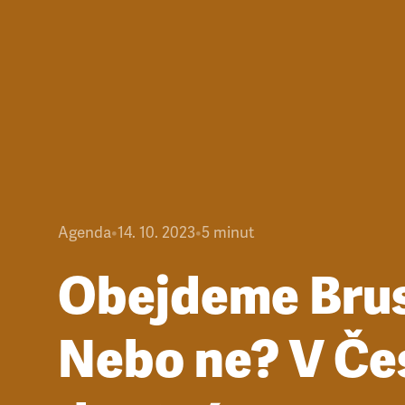
Agenda
•
14. 10. 2023
•
5
minut
Obejdeme Bru
Nebo ne? V Če