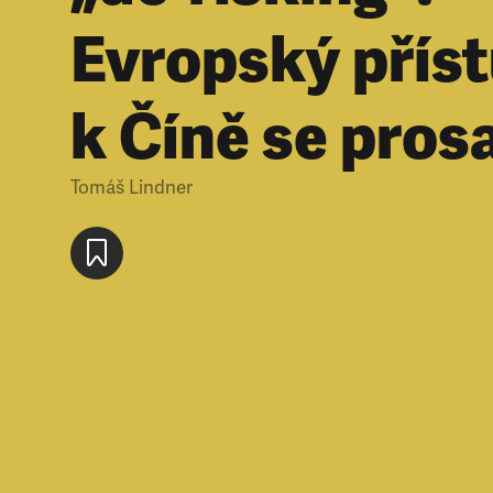
Evropský přís
k Číně se prosa
Tomáš Lindner