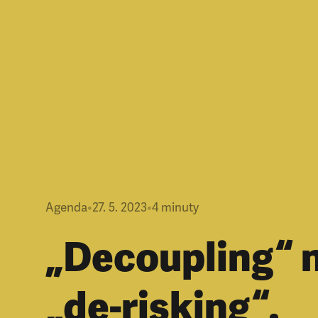
Agenda
•
27. 5. 2023
•
4
minuty
„Decoupling“ 
„de-risking“.