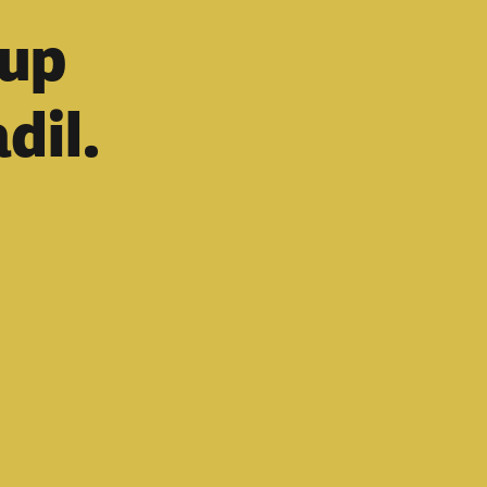
tup
dil.