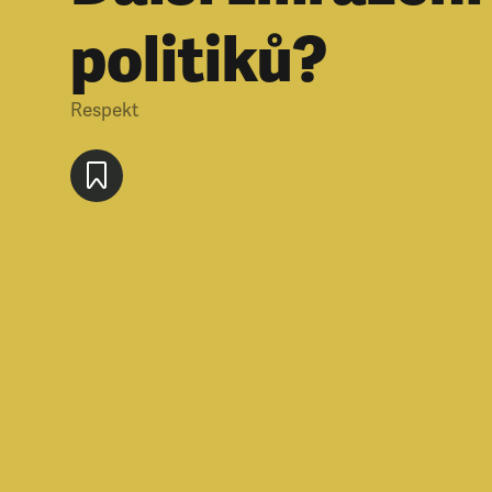
politiků?
Respekt