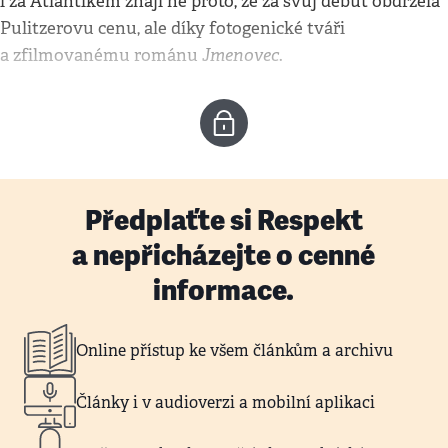
i za Atlantikem znají ne proto, že za svůj debut obdržela
Pulitzerovu cenu, ale díky fotogenické tváři
Jmenovec
a zfilmovanému románu
.
Předplaťte si Respekt
a nepřicházejte o cenné
informace.
Online přístup ke všem článkům a archivu
Články i v audioverzi a mobilní aplikaci