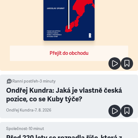
Přejít do obchodu
Ranní postřeh
•
3
minuty
Ondřej Kundra: Jaká je vlastně česká
pozice, co se Kuby týče?
Ondřej Kundra
•
7. 8. 2026
Společnost
•
10
minut
Před 220 lety se rozpadla říše, která z