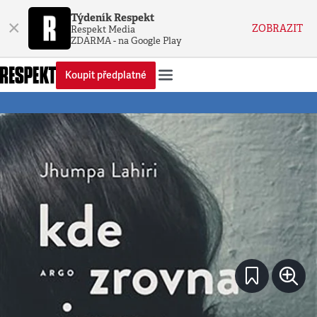
Týdeník Respekt
×
ZOBRAZIT
Respekt Media
ZDARMA - na Google Play
Koupit předplatné