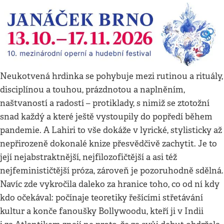
Neukotvená hrdinka se pohybuje mezi rutinou a rituály,
disciplínou a touhou, prázdnotou a naplněním,
naštvaností a radostí – protiklady, s nimiž se ztotožní
snad každý a které ještě vystoupily do popředí během
pandemie. A Lahiri to vše dokáže v lyrické, stylisticky až
nepřirozeně dokonalé knize přesvědčivě zachytit. Je to
její nejabstraktnější, nejfilozofičtější a asi též
nejfeminističtější próza, zároveň je pozoruhodně sdělná.
Navíc zde vykročila daleko za hranice toho, co od ní kdy
kdo očekával: počínaje teoretiky řešícími střetávání
kultur a konče fanoušky Bollywoodu, kteří ji v Indii