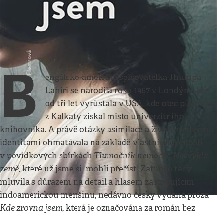
Kultura
•
4. 3. 2023
•
3
minuty
Sama a bezejmenná
Hana Ulmanová
B
engálsko-americká spisovatelka Jhumpa
Lahiri se narodila roku 1967 v Londýně, ale
od tří let vyrůstala v USA, kde otec původem
z Kalkaty získal místo univerzitního
knihovníka. A právě otázky asimilace a života se dvěma
identitami ohmatávala na základě vlastní zkušenosti
Tlumočník nemocí
Nezvyklá
v povídkových sbírkách
a
země
, které už jsme si mohli přečíst. Zatímco tady
mluvila s důrazem na detail a hlasem zastupujícím
indoamerickou menšinu, nedávno česky vydaná próza
Kde zrovna jsem
, která je označována za román bez