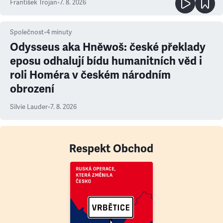
František Trojan
•
7. 8. 2026
Společnost
•
4
minuty
Odysseus aka Hněwoš: české překlady
eposu odhalují bídu humanitních věd i
roli Homéra v českém národním
obrození
Silvie Lauder
•
7. 8. 2026
Respekt Obchod