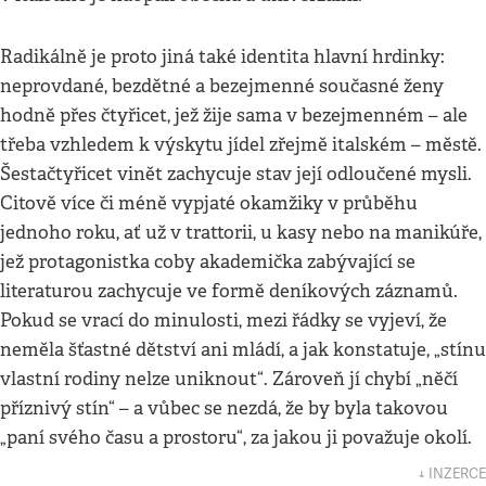
Radikálně je proto jiná také identita hlavní hrdinky:
neprovdané, bezdětné a bezejmenné současné ženy
hodně přes čtyřicet, jež žije sama v bezejmenném – ale
třeba vzhledem k výskytu jídel zřejmě italském – městě.
Šestačtyřicet vinět zachycuje stav její odloučené mysli.
Citově více či méně vypjaté okamžiky v průběhu
jednoho roku, ať už v trattorii, u kasy nebo na manikúře,
jež protagonistka coby akademička zabývající se
literaturou zachycuje ve formě deníkových záznamů.
Pokud se vrací do minulosti, mezi řádky se vyjeví, že
neměla šťastné dětství ani mládí, a jak konstatuje, „stínu
vlastní rodiny nelze uniknout“. Zároveň jí chybí „něčí
příznivý stín“ – a vůbec se nezdá, že by byla takovou
„paní svého času a prostoru“, za jakou ji považuje okolí.
↓ INZERCE