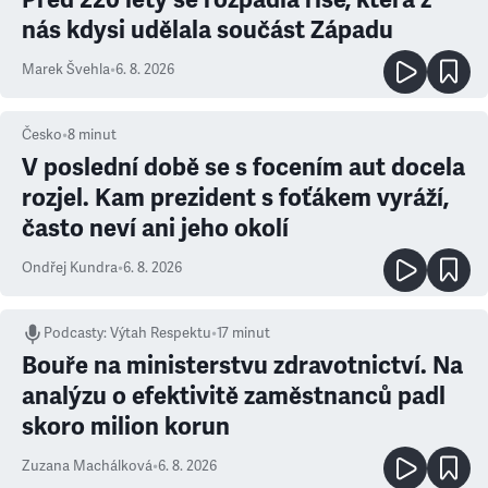
nás kdysi udělala součást Západu
Marek Švehla
•
6. 8. 2026
Česko
•
8
minut
V poslední době se s focením aut docela
rozjel. Kam prezident s foťákem vyráží,
často neví ani jeho okolí
Ondřej Kundra
•
6. 8. 2026
Podcasty
:
Výtah Respektu
•
17 minut
Bouře na ministerstvu zdravotnictví. Na
analýzu o efektivitě zaměstnanců padl
skoro milion korun
Zuzana Machálková
•
6. 8. 2026