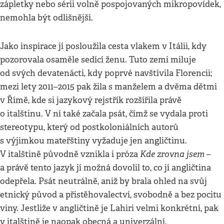
zápletky nebo sérii volně pospojovaných mikropovídek,
nemohla být odlišnější.
Jako inspirace jí posloužila cesta vlakem v Itálii, kdy
pozorovala osaměle sedící ženu. Tuto zemi miluje
od svých devatenácti, kdy poprvé navštívila Florencii;
mezi lety 2011–2015 pak žila s manželem a dvěma dětmi
v Římě, kde si jazykový rejstřík rozšířila právě
o italštinu. V ní také začala psát, čímž se vydala proti
stereotypu, který od postkoloniálních autorů
s výjimkou mateřštiny vyžaduje jen angličtinu.
Kde zrovna jsem
V italštině původně vznikla i próza
–
a právě tento jazyk jí možná dovolil to, co jí angličtina
odepřela. Psát neutrálně, aniž by brala ohled na svůj
etnický původ a přistěhovalectví, svobodně a bez pocitu
viny. Jestliže v angličtině je Lahiri velmi konkrétní, pak
v italštině je naopak obecná a univerzální.