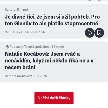
Kultura
•
11
minut
Je divné říci, že jsem si užil pohřeb. Pro
ten Glenův to ale platilo stoprocentně
Petr Horký
•
Dublin
•
6. 8. 2026
Podcasty
:
Tekutá společnost
•
39 minut
Natálie Kocábová: Jsem rváč a
nenávidím, když mi někdo říká ne a v
něčem brání
Barbora Kroužková
•
6. 8. 2026
Načíst další články