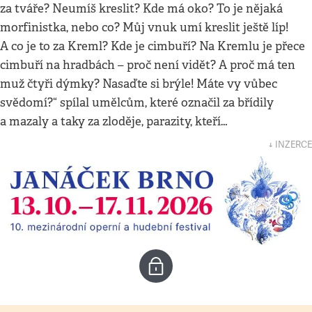
za tváře? Neumíš kreslit? Kde má oko? To je nějaká
morfinistka, nebo co? Můj vnuk umí kreslit ještě líp!
A co je to za Kreml? Kde je cimbuří? Na Kremlu je přece
cimbuří na hradbách – proč není vidět? A proč má ten
muž čtyři dýmky? Nasaďte si brýle! Máte vy vůbec
svědomí?“ spílal umělcům, které označil za břídily
a mazaly a taky za zloděje, parazity, kteří…
↓ INZERCE