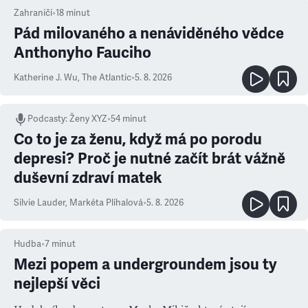
Zahraničí
•
18
minut
Pád milovaného a nenáviděného vědce
Anthonyho Fauciho
Katherine J. Wu
,
The Atlantic
•
5. 8. 2026
Podcasty
:
Ženy XYZ
•
54 minut
Co to je za ženu, když má po porodu
depresi? Proč je nutné začít brát vážně
duševní zdraví matek
Silvie Lauder
,
Markéta Plíhalová
•
5. 8. 2026
Hudba
•
7
minut
Mezi popem a undergroundem jsou ty
nejlepší věci