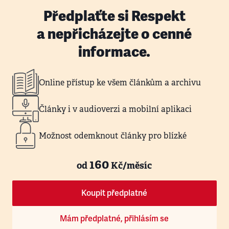
Předplaťte si Respekt
a nepřicházejte o cenné
informace.
Online přístup ke všem článkům a archivu
Články i v audioverzi a mobilní aplikaci
Možnost odemknout články pro blízké
160
od
Kč/měsíc
Koupit předplatné
Mám předplatné, přihlásím se