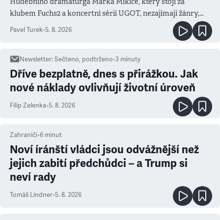
Hudebního dramaturga Marka Mikiče, který stojí za
klubem Fuchs2 a koncertní sérií UGOT, nezajímají žánry,
ale atmosféra
Pavel Turek
•
5. 8. 2026
Newsletter
:
Sečteno, podtrženo
•
3
minuty
Dříve bezplatně, dnes s přirážkou. Jak
nové náklady ovlivňují životní úroveň
Filip Zelenka
•
5. 8. 2026
Zahraničí
•
6
minut
Noví íránští vládci jsou odvážnější než
jejich zabití předchůdci – a Trump si
neví rady
Tomáš Lindner
•
5. 8. 2026