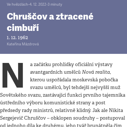
Ve hvězdách
•
4. 12. 2022
•
3
minuty
Chruščov a ztracené
cimbuří
1. 12. 1962
Kateřina Mázdrová
N
a začátku prohlídky oficiální výstavy
Nová realita
avantgardních umělců
,
kterou uspořádala moskevská pobočka
svazu umělců, byl tehdejší nejvyšší muž
Sovětského svazu, zastávající funkci prvního tajemníka
ústředního výboru komunistické strany a post
předsedy rady ministrů, relativně klidný. Jak ale Nikita
Sergejevič Chruščov – obklopen soudruhy – postupoval
od jednoho díla ke druhému, jeho tvář brunátněla čím