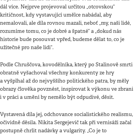
dál více. Nejprve projevoval určitou „otcovskou“
kritičnost, kdy vystavující umělce nabádal, aby
nemalovali, ale díla rovnou mazali, neboť „my, naši lidé,
rozumíme tomu, co je dobré a špatné“ a „dokud nás
historie bude posouvat vpřed, budeme dělat to, co je
užitečné pro naše lidi“.
Podle Chruščova, kovodělníka, který po Stalinově smrti
obratně vyšachoval všechny konkurenty ze hry
a vyšplhal až do nejvyššího politického patra, by měly
obrazy člověka povznést, inspirovat k výkonu ve zbrani
i v práci a umění by nemělo být odpudivé, děsit.
Vystavená díla jej, odchovance socialistického realismu,
očividně děsila. Nikita Sergejevič tak při vernisáži začal
postupně chrlit nadávky a vulgarity. „Co je to