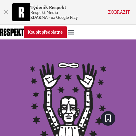
Týdeník Respekt
×
ZOBRAZIT
Respekt Media
ZDARMA - na Google Play
Koupit předplatné