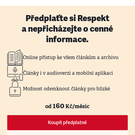
Předplaťte si Respekt
a nepřicházejte o cenné
informace.
Online přístup ke všem článkům a archivu
Články i v audioverzi a mobilní aplikaci
Možnost odemknout články pro blízké
160
od
Kč/měsíc
Koupit předplatné