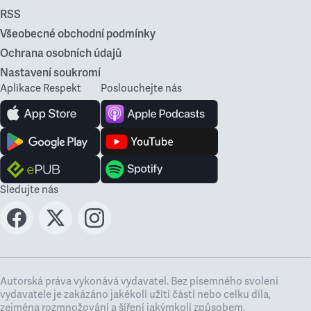
RSS
Všeobecné obchodní podmínky
Ochrana osobních údajů
Nastavení soukromí
Aplikace Respekt
Poslouchejte nás
Sledujte nás
Autorská práva vykonává vydavatel. Bez písemného svolení
vydavatele je zakázáno jakékoli užití částí nebo celku díla,
zejména rozmnožování a šíření jakýmkoli způsobem,