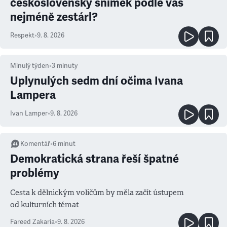
československý snímek podle vás
nejméně zestárl?
Respekt
•
9. 8. 2026
Minulý týden
•
3
minuty
Uplynulých sedm dní očima Ivana
Lampera
Ivan Lamper
•
9. 8. 2026
Komentář
•
6
minut
Demokratická strana řeší špatné
problémy
Cesta k dělnickým voličům by měla začít ústupem
od kulturních témat
Fareed Zakaria
•
9. 8. 2026