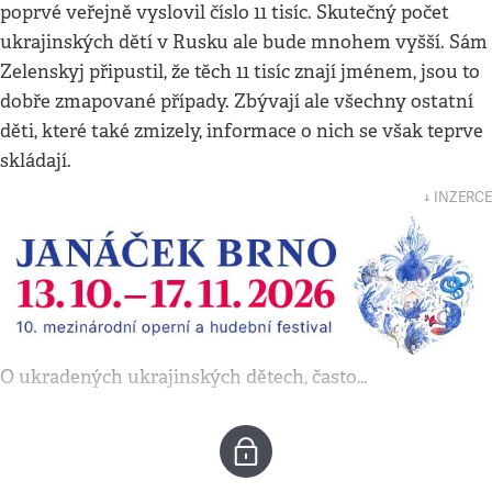
poprvé veřejně vyslovil číslo 11 tisíc. Skutečný počet
ukrajinských dětí v Rusku ale bude mnohem vyšší. Sám
Zelenskyj připustil, že těch 11 tisíc znají jménem, jsou to
dobře zmapované případy. Zbývají ale všechny ostatní
děti, které také zmizely, informace o nich se však teprve
skládají.
↓ INZERCE
O ukradených ukrajinských dětech, často…