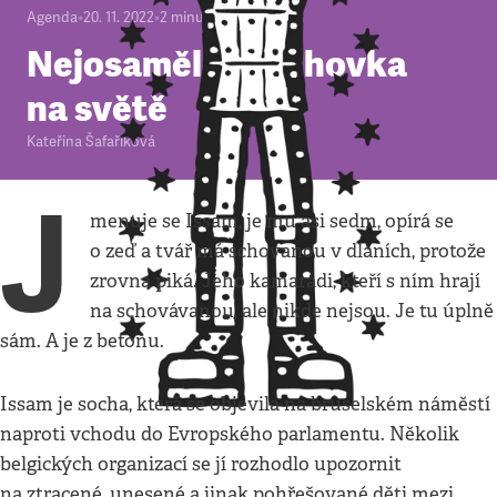
Agenda
•
20. 11. 2022
•
2
minuty
Nejosamělejší schovka
na světě
Kateřina Šafaříková
J
menuje se Issam, je mu asi sedm, opírá se
o zeď a tvář má schovanou v dlaních, protože
zrovna piká. Jeho kamarádi, kteří s ním hrají
na schovávanou, ale nikde nejsou. Je tu úplně
sám. A je z betonu.
Issam je socha, která se objevila na bruselském náměstí
naproti vchodu do Evropského parlamentu. Několik
belgických organizací se jí rozhodlo upozornit
na ztracené, unesené a jinak pohřešované děti mezi