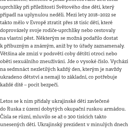
uprchlíky při příležitosti Světového dne dětí, který
připadl na uplynulou neděli. Mezi lety 2018–2022 se
takto mělo v Evropě ztratit přes 18 tisíc dětí, které
doprovázely svoje rodiče-uprchlíky nebo cestovaly
na vlastní pěst. Některým se možná podařilo dostat
k příbuzným a známým, aniž by to úřady zaznamenaly.
Většina ale zmizí v podsvětí coby dětští otroci nebo
oběti sexuálního zneužívání. Jde o vysoké číslo. Vychází
na sedmnáct nezletilých každý den, kterým je navždy
ukradeno dětství a nemají to základní, co potřebuje
každé dítě – pocit bezpečí.
Letos se k nim přidaly ukrajinské děti zavlečené
do Ruska z území dobytých okupační ruskou armádou.
Čísla se různí, mluvilo se až o 300 tisících takto
unesených dětí. Ukrajinský prezident v minulých dnech