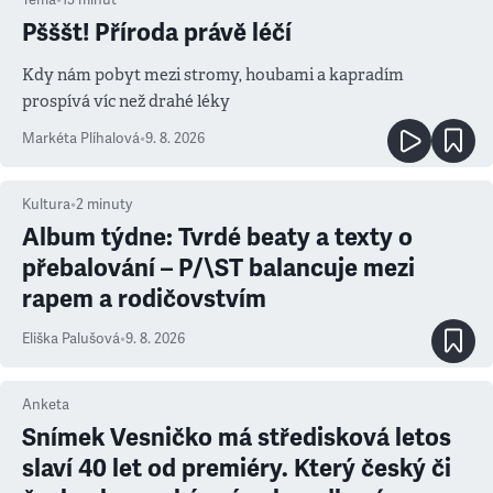
Téma
•
13
minut
Pšššt! Příroda právě léčí
Kdy nám pobyt mezi stromy, houbami a kapradím
prospívá víc než drahé léky
Markéta Plíhalová
•
9. 8. 2026
Kultura
•
2
minuty
Album týdne: Tvrdé beaty a texty o
přebalování – P/\ST balancuje mezi
rapem a rodičovstvím
Eliška Palušová
•
9. 8. 2026
Anketa
Snímek Vesničko má středisková letos
slaví 40 let od premiéry. Který český či