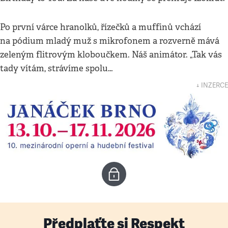
Po první várce hranolků, řízečků a muffinů vchází
na pódium mladý muž s mikrofonem a rozverně mává
zeleným flitrovým kloboučkem. Náš animátor. „Tak vás
tady vítám, strávíme spolu…
↓ INZERCE
Předplaťte si Respekt