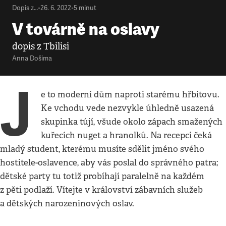
Dopis z…
•
26. 6. 2022
•
5
minut
V továrně na oslavy
dopis z Tbilisi
Anna Došima
J
e to moderní dům naproti starému hřbitovu.
Ke vchodu vede nezvykle úhledně usazená
skupinka tújí, všude okolo zápach smažených
kuřecích nuget a hranolků. Na recepci čeká
mladý student, kterému musíte sdělit jméno svého
hostitele-oslavence, aby vás poslal do správného patra;
dětské party tu totiž probíhají paralelně na každém
z pěti podlaží. Vítejte v království zábavních služeb
a dětských narozeninových oslav.