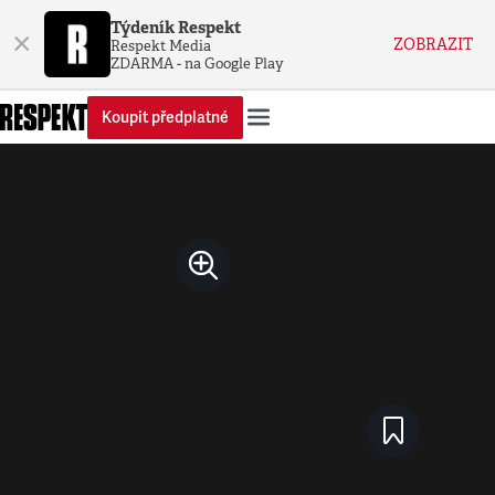
Týdeník Respekt
×
ZOBRAZIT
Respekt Media
ZDARMA - na Google Play
Koupit předplatné