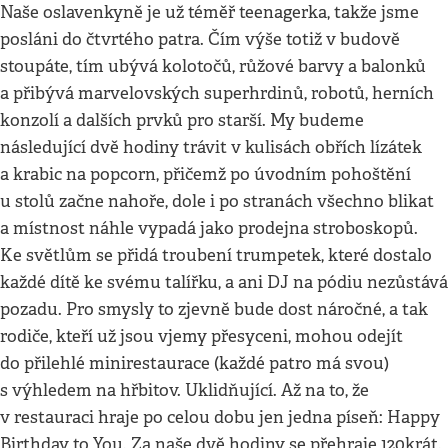
Naše oslavenkyně je už téměř teenagerka, takže jsme
posláni do čtvrtého patra. Čím výše totiž v budově
stoupáte, tím ubývá kolotočů, růžové barvy a balonků
a přibývá marvelovských superhrdinů, robotů, herních
konzolí a dalších prvků pro starší. My budeme
následující dvě hodiny trávit v kulisách obřích lízátek
a krabic na popcorn, přičemž po úvodním pohoštění
u stolů začne nahoře, dole i po stranách všechno blikat
a místnost náhle vypadá jako prodejna stroboskopů.
Ke světlům se přidá troubení trumpetek, které dostalo
každé dítě ke svému talířku, a ani DJ na pódiu nezůstává
pozadu. Pro smysly to zjevně bude dost náročné, a tak
rodiče, kteří už jsou vjemy přesyceni, mohou odejít
do přilehlé minirestaurace (každé patro má svou)
s výhledem na hřbitov. Uklidňující. Až na to, že
v restauraci hraje po celou dobu jen jedna píseň: Happy
Birthday to You. Za naše dvě hodiny se přehraje 120krát.