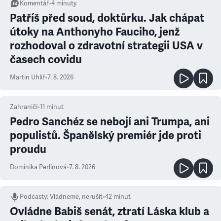
Komentář
•
4
minuty
Patříš před soud, doktůrku. Jak chápat
útoky na Anthonyho Fauciho, jenž
rozhodoval o zdravotní strategii USA v
časech covidu
Martin Uhlíř
•
7. 8. 2026
Zahraničí
•
11
minut
Pedro Sanchéz se nebojí ani Trumpa, ani
populistů. Španělský premiér jde proti
proudu
Dominika Perlínová
•
7. 8. 2026
Podcasty
:
Vládneme, nerušit
•
42 minut
Ovládne Babiš senát, ztratí Láska klub a