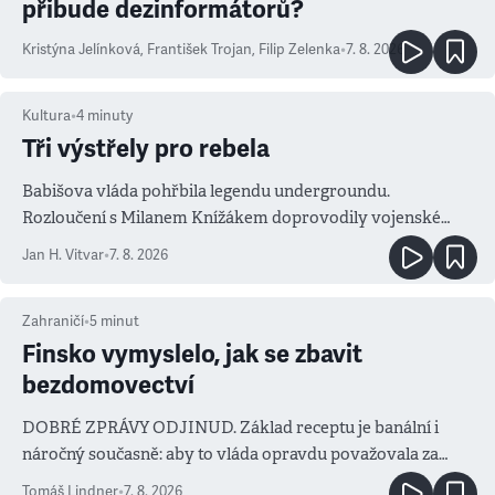
přibude dezinformátorů?
Kristýna Jelínková
,
František Trojan
,
Filip Zelenka
•
7. 8. 2026
Kultura
•
4
minuty
Tři výstřely pro rebela
Babišova vláda pohřbila legendu undergroundu.
Rozloučení s Milanem Knížákem doprovodily vojenské
salvy i kritika pokrokářů
Jan H. Vitvar
•
7. 8. 2026
Zahraničí
•
5
minut
Finsko vymyslelo, jak se zbavit
bezdomovectví
DOBRÉ ZPRÁVY ODJINUD. Základ receptu je banální i
náročný současně: aby to vláda opravdu považovala za
prioritu
Tomáš Lindner
•
7. 8. 2026