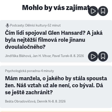
Mohlo by vás zajímat
Podcasty
:
Dělníci kultury
•
52 minut
Čím lidi spojoval Glen Hansard? A jaká
byla nejtěžší filmová role jinanu
dvoulaločného?
Jindřiška Bláhová
,
Jan H. Vitvar
,
Pavel Turek
•
8. 8. 2026
Psychologická poradna
•
4
minuty
Mám manžela, o jakého by stála spousta
žen. Náš vztah už ale není, co býval. Dá
se ještě zachránit?
Beáta Obradovičová
,
Denník N
•
8. 8. 2026