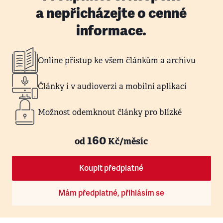
a nepřicházejte o cenné
informace.
Online přístup ke všem článkům a archivu
Články i v audioverzi a mobilní aplikaci
Možnost odemknout články pro blízké
160
od
Kč/měsíc
Koupit předplatné
Mám předplatné, přihlásím se