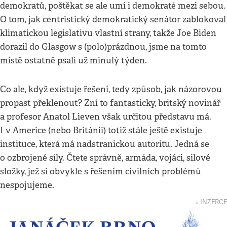
demokratů, poštěkat se ale umí i demokraté mezi sebou.
O tom, jak centristický demokratický senátor zablokoval
klimatickou legislativu vlastní strany, takže Joe Biden
dorazil do Glasgow s (polo)prázdnou, jsme na tomto
místě ostatně psali už minulý týden.
Co ale, když existuje řešení, tedy způsob, jak názorovou
propast překlenout? Zní to fantasticky, britský novinář
a profesor Anatol Lieven však určitou představu má.
I v Americe (nebo Británii) totiž stále ještě existuje
instituce, která má nadstranickou autoritu. Jedná se
o ozbrojené síly. Čtete správně, armáda, vojáci, silové
složky, jež si obvykle s řešením civilních problémů
nespojujeme.
↓ INZERCE