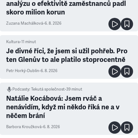
analýzu o efektivitě zaměstnanců padl
skoro milion korun
Zuzana Machálková
•
6. 8. 2026
Kultura
•
11
minut
Je divné říci, že jsem si užil pohřeb. Pro
ten Glenův to ale platilo stoprocentně
Petr Horký
•
Dublin
•
6. 8. 2026
Podcasty
:
Tekutá společnost
•
39 minut
Natálie Kocábová: Jsem rváč a
nenávidím, když mi někdo říká ne a v
něčem brání
Barbora Kroužková
•
6. 8. 2026