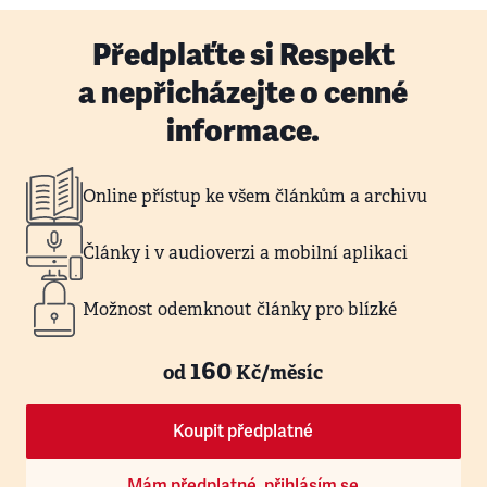
Předplaťte si Respekt
a nepřicházejte o cenné
informace.
Online přístup ke všem článkům a archivu
Články i v audioverzi a mobilní aplikaci
Možnost odemknout články pro blízké
160
od
Kč/měsíc
Koupit předplatné
Mám předplatné, přihlásím se