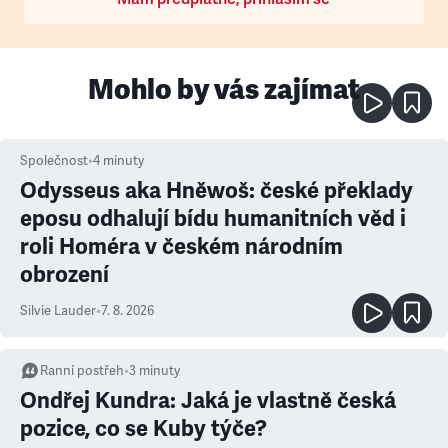
Mohlo by vás zajímat
Společnost
•
4
minuty
Odysseus aka Hněwoš: české překlady
eposu odhalují bídu humanitních věd i
roli Homéra v českém národním
obrození
Silvie Lauder
•
7. 8. 2026
Ranní postřeh
•
3
minuty
Ondřej Kundra: Jaká je vlastně česká
pozice, co se Kuby týče?