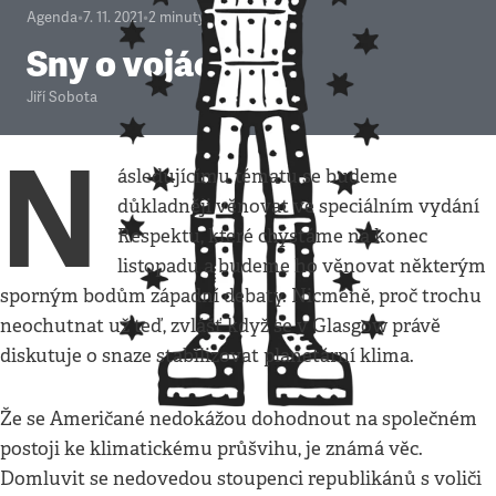
Agenda
•
7. 11. 2021
•
2
minuty
Sny o vojácích
Jiří Sobota
N
ásledujícímu tématu se budeme
důkladněji věnovat ve speciálním vydání
Respektu, které chystáme na konec
listopadu a budeme ho věnovat některým
sporným bodům západní debaty. Nicméně, proč trochu
neochutnat už teď, zvlášť když se v Glasgow právě
diskutuje o snaze stabilizovat planetární klima.
Že se Američané nedokážou dohodnout na společném
postoji ke klimatickému průšvihu, je známá věc.
Domluvit se nedovedou stoupenci republikánů s voliči