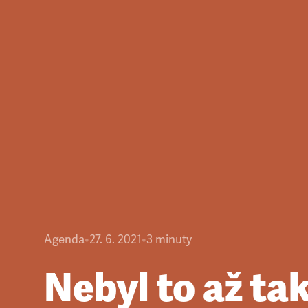
Agenda
•
27. 6. 2021
•
3
minuty
Nebyl to až ta