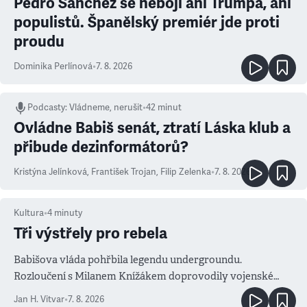
Pedro Sanchéz se nebojí ani Trumpa, ani
populistů. Španělský premiér jde proti
proudu
Dominika Perlínová
•
7. 8. 2026
Podcasty
:
Vládneme, nerušit
•
42 minut
Ovládne Babiš senát, ztratí Láska klub a
přibude dezinformátorů?
Kristýna Jelínková
,
František Trojan
,
Filip Zelenka
•
7. 8. 2026
Kultura
•
4
minuty
Tři výstřely pro rebela
Babišova vláda pohřbila legendu undergroundu.
Rozloučení s Milanem Knížákem doprovodily vojenské
salvy i kritika pokrokářů
Jan H. Vitvar
•
7. 8. 2026