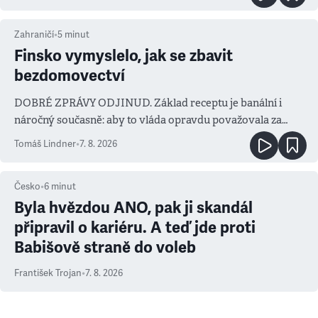
Zahraničí
•
5
minut
Finsko vymyslelo, jak se zbavit
bezdomovectví
DOBRÉ ZPRÁVY ODJINUD. Základ receptu je banální i
náročný současně: aby to vláda opravdu považovala za
prioritu
Tomáš Lindner
•
7. 8. 2026
Česko
•
6
minut
Byla hvězdou ANO, pak ji skandál
připravil o kariéru. A teď jde proti
Babišově straně do voleb
František Trojan
•
7. 8. 2026