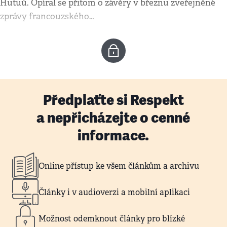
Hutuů. Opíral se přitom o závěry v březnu zveřejněné
zprávy francouzského…
Předplaťte si Respekt
a nepřicházejte o cenné
informace.
Online přístup ke všem článkům a archivu
Články i v audioverzi a mobilní aplikaci
Možnost odemknout články pro blízké