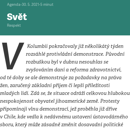
Agenda
•
30. 5. 2021
•
5
minut
Svět
Respekt
V
Kolumbii pokračovaly již několikátý týden
rozsáhlé protivládní demonstrace. Původní
rozbuškou byl v dubnu nesouhlas se
zvyšováním daní a reforma zdravotnictví,
od té doby se ale demonstruje za požadavky na práva
žen, zaručený základní příjem či lepší příležitosti
mladých lidí. Zdá se, že situace odráží celkovou hlubokou
nespokojenost obyvatel jihoamerické země. Protesty
připomínají vlnu demonstrací, jež proběhla již dříve
v Chile, kde vedla k nedávnému ustavení ústavodárného
sboru, který může zásadně změnit dosavadní politické