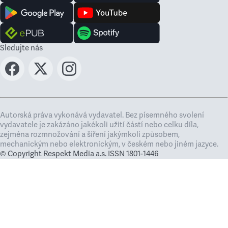
Sledujte nás
Autorská práva vykonává vydavatel. Bez písemného svolení
vydavatele je zakázáno jakékoli užití částí nebo celku díla,
zejména rozmnožování a šíření jakýmkoli způsobem,
mechanickým nebo elektronickým, v českém nebo jiném jazyce.
© Copyright Respekt Media a.s. ISSN 1801-1446