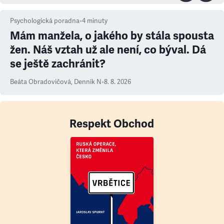
Psychologická poradna
•
4
minuty
Mám manžela, o jakého by stála spousta
žen. Náš vztah už ale není, co býval. Dá
se ještě zachránit?
Beáta Obradovičová
,
Denník N
•
8. 8. 2026
Respekt Obchod