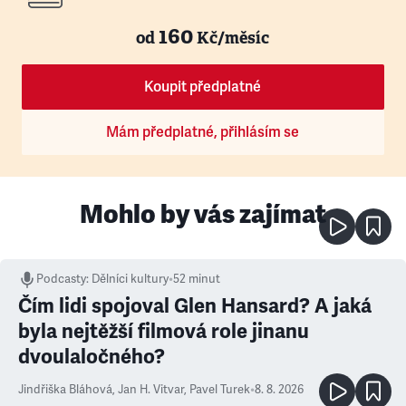
160
od
Kč/měsíc
Koupit předplatné
Mám předplatné, přihlásím se
Mohlo by vás zajímat
Podcasty
:
Dělníci kultury
•
52 minut
Čím lidi spojoval Glen Hansard? A jaká
byla nejtěžší filmová role jinanu
dvoulaločného?
Jindřiška Bláhová
,
Jan H. Vitvar
,
Pavel Turek
•
8. 8. 2026