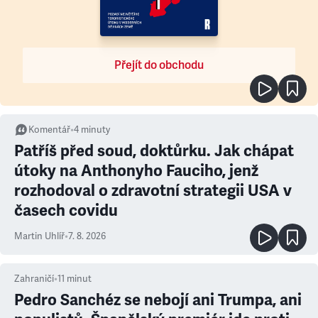
Přejít do obchodu
Komentář
•
4
minuty
Patříš před soud, doktůrku. Jak chápat
útoky na Anthonyho Fauciho, jenž
rozhodoval o zdravotní strategii USA v
časech covidu
Martin Uhlíř
•
7. 8. 2026
Zahraničí
•
11
minut
Pedro Sanchéz se nebojí ani Trumpa, ani