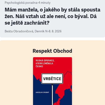
Psychologická poradna
•
4
minuty
Mám manžela, o jakého by stála spousta
žen. Náš vztah už ale není, co býval. Dá
se ještě zachránit?
Beáta Obradovičová
,
Denník N
•
8. 8. 2026
Respekt Obchod