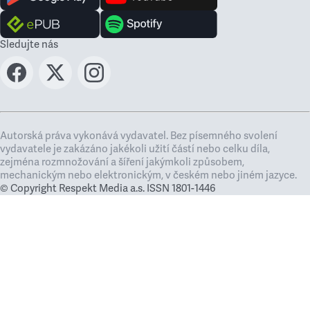
Sledujte nás
Autorská práva vykonává vydavatel. Bez písemného svolení
vydavatele je zakázáno jakékoli užití částí nebo celku díla,
zejména rozmnožování a šíření jakýmkoli způsobem,
mechanickým nebo elektronickým, v českém nebo jiném jazyce.
© Copyright Respekt Media a.s. ISSN 1801-1446