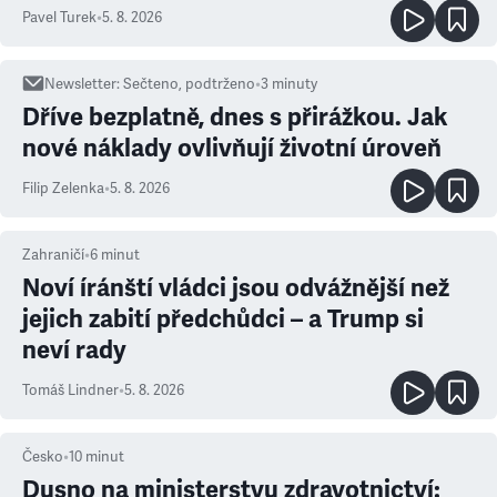
ale atmosféra
Pavel Turek
•
5. 8. 2026
Newsletter
:
Sečteno, podtrženo
•
3
minuty
Dříve bezplatně, dnes s přirážkou. Jak
nové náklady ovlivňují životní úroveň
Filip Zelenka
•
5. 8. 2026
Zahraničí
•
6
minut
Noví íránští vládci jsou odvážnější než
jejich zabití předchůdci – a Trump si
neví rady
Tomáš Lindner
•
5. 8. 2026
Česko
•
10
minut
Dusno na ministerstvu zdravotnictví: