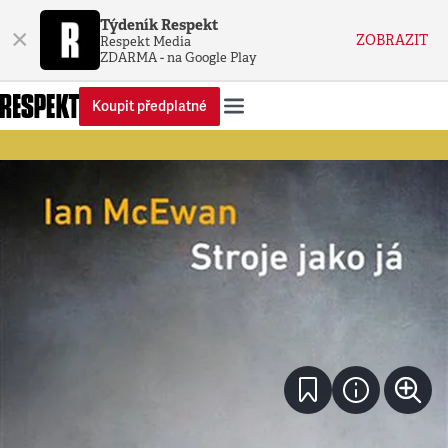
Týdeník Respekt
×
ZOBRAZIT
Respekt Media
ZDARMA - na Google Play
Koupit předplatné