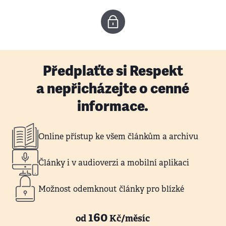
Předplaťte si Respekt
a nepřicházejte o cenné
informace.
Online přístup ke všem článkům a archivu
Články i v audioverzi a mobilní aplikaci
Možnost odemknout články pro blízké
160
od
Kč/měsíc