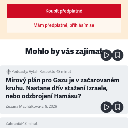
Koupit předplatné
Mám předplatné, přihlásím se
Mohlo by vás zajímat
Podcasty
:
Výtah Respektu
•
18 minut
Mírový plán pro Gazu je v začarovaném
kruhu. Nastane dřív stažení Izraele,
nebo odzbrojení Hamásu?
Zuzana Machálková
•
5. 8. 2026
Zahraničí
•
18
minut