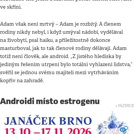
ve skříni.
Adam však není mrtvý – Adam je rozbitý. A členem
rodiny nikdy nebyl, i když umýval nádobí, vydělával
na živobytí, psal haiku, a příležitostně dokonce
masturboval, jak to tak členové rodiny dělávají. Adam
totiž není člověk, ale android. „Z jistého hlediska by
jediným řešením utrpení bylo totální vyhlazení lidstva,“
svěřil se jednou svému majiteli mezi vytrháváním
kopřiv na zahradě.
Androidi místo estrogenu
↓ INZERCE