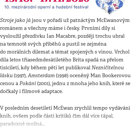
Stroje jako já
jsou v pořadí už patnáctým McEwanovým
románem a všechny máme i česky. Prvními díly si
vysloužil přezdívku Ian Macabre, později trochu ubral
na temnotě svých příběhů a pustil se zejména
do morálních dilemat a témat spojených s vinou. Vrchol
díla letos třiasedmdesátiletého Brita spadá na přelom
Nezničitelnou
tisíciletí, kdy během pěti let publikoval
lásku
Amsterdam
(1997),
(1998) oceněný Man Bookerovou
Pokání
cenou a
(2001), jednu z mnoha jeho knih, které se
dočkaly i filmové adaptace.
V posledním desetiletí McEwan zrychlil tempo vydávání
knih, ovšem podle části kritiků čím dál více tápal,
paradoxně možná…