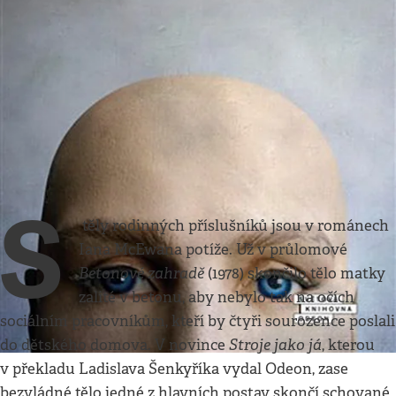
Kultura
•
14. 3. 2021
•
5
minut
O muži, kterému se zdá
internet
Ian McEwan se ještě jednou pokouší vrátit
do staré formy
Jan Němec
S
těly rodinných příslušníků jsou v románech
Iana McEwana potíže. Už v průlomové
Betonové zahradě
(1978) skončilo tělo matky
zalité v betonu, aby nebylo tak na očích
sociálním pracovníkům, kteří by čtyři sourozence poslali
Stroje jako já
do dětského domova. V novince
, kterou
v překladu Ladislava Šenkyříka vydal Odeon, zase
bezvládné tělo jedné z hlavních postav skončí schované