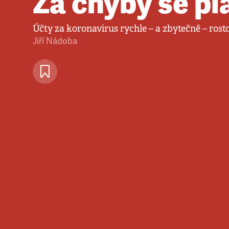
Za chyby se pl
Účty za koronavirus rychle – a zbytečně – rost
Jiří Nádoba