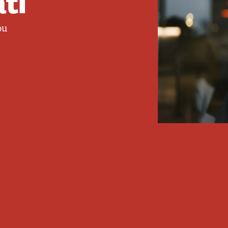
atí
ou