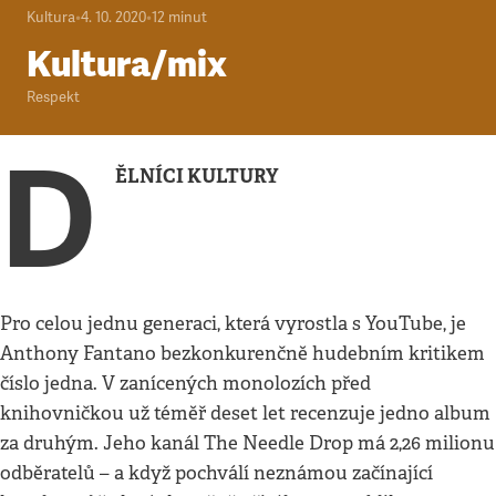
Kultura
•
4. 10. 2020
•
12
minut
Kultura/mix
Respekt
D
ĚLNÍCI KULTURY
Pro celou jednu generaci, která vyrostla s YouTube, je
Anthony Fantano bezkonkurenčně hudebním kritikem
číslo jedna. V zanícených monolozích před
knihovničkou už téměř deset let recenzuje jedno album
za druhým. Jeho kanál The Needle Drop má 2,26 milionu
odběratelů – a když pochválí neznámou začínající