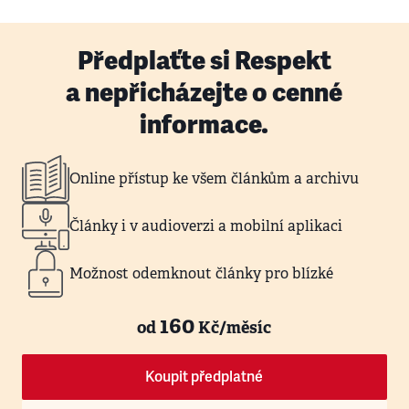
Předplaťte si Respekt
a nepřicházejte o cenné
informace.
Online přístup ke všem článkům a archivu
Články i v audioverzi a mobilní aplikaci
Možnost odemknout články pro blízké
160
od
Kč/měsíc
Koupit předplatné