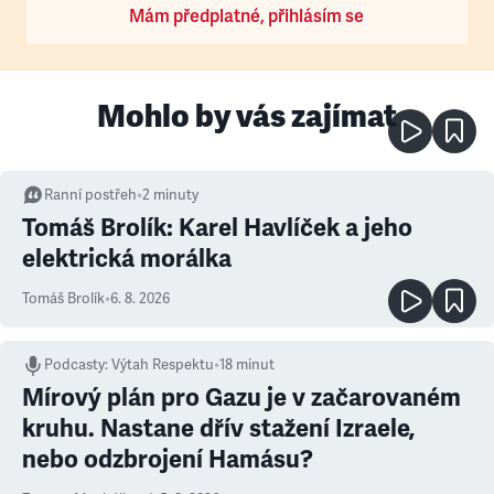
Mám předplatné, přihlásím se
Mohlo by vás zajímat
Ranní postřeh
•
2
minuty
Tomáš Brolík: Karel Havlíček a jeho
elektrická morálka
Tomáš Brolík
•
6. 8. 2026
Podcasty
:
Výtah Respektu
•
18 minut
Mírový plán pro Gazu je v začarovaném
kruhu. Nastane dřív stažení Izraele,
nebo odzbrojení Hamásu?