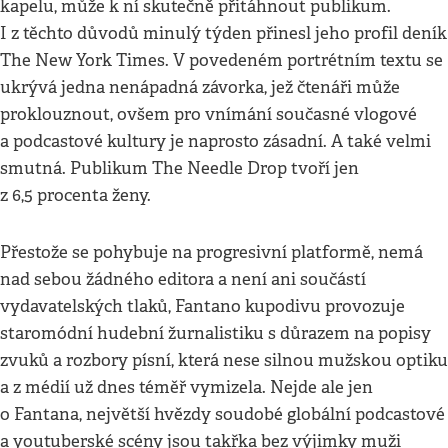
kapelu, může k ní skutečně přitáhnout publikum.
I z těchto důvodů minulý týden přinesl jeho profil deník
The New York Times. V povedeném portrétním textu se
ukrývá jedna nenápadná závorka, jež čtenáři může
proklouznout, ovšem pro vnímání současné vlogové
a podcastové kultury je naprosto zásadní. A také velmi
smutná. Publikum The Needle Drop tvoří jen
z 6,5 procenta ženy.
Přestože se pohybuje na progresivní platformě, nemá
nad sebou žádného editora a není ani součástí
vydavatelských tlaků, Fantano kupodivu provozuje
staromódní hudební žurnalistiku s důrazem na popisy
zvuků a rozbory písní, která nese silnou mužskou optiku
a z médií už dnes téměř vymizela. Nejde ale jen
o Fantana, největší hvězdy soudobé globální podcastové
a youtuberské scény jsou takřka bez výjimky muži