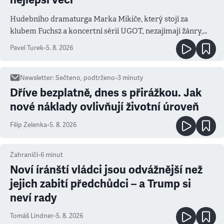
Hudebního dramaturga Marka Mikiče, který stojí za
klubem Fuchs2 a koncertní sérií UGOT, nezajímají žánry,
ale atmosféra
Pavel Turek
•
5. 8. 2026
Newsletter
:
Sečteno, podtrženo
•
3
minuty
Dříve bezplatně, dnes s přirážkou. Jak
nové náklady ovlivňují životní úroveň
Filip Zelenka
•
5. 8. 2026
Zahraničí
•
6
minut
Noví íránští vládci jsou odvážnější než
jejich zabití předchůdci – a Trump si
neví rady
Tomáš Lindner
•
5. 8. 2026