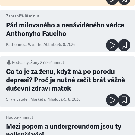
Zahraničí
•
18
minut
Pád milovaného a nenáviděného vědce
Anthonyho Fauciho
Katherine J. Wu
,
The Atlantic
•
5. 8. 2026
Podcasty
:
Ženy XYZ
•
54 minut
Co to je za ženu, když má po porodu
depresi? Proč je nutné začít brát vážně
duševní zdraví matek
Silvie Lauder
,
Markéta Plíhalová
•
5. 8. 2026
Hudba
•
7
minut
Mezi popem a undergroundem jsou ty
nejlepší věci