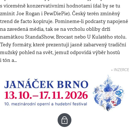
s víceméně konzervativními hodnotami (dal by se tu
zmínit Joe Rogan i PewDiePie). Český terén zmíněný
trend de facto kopíruje. Pomineme-li podcasty napojené
na zavedená média, tak se na vrcholu obliby drží
namátkou StandaShow, Brocast nebo U Kulatého stolu.
Tedy formáty, které prezentují jasně zabarvený tradiční
mužský pohled na svět, jemuž odpovídá výběr hostů
i tón a…
↓ INZERCE