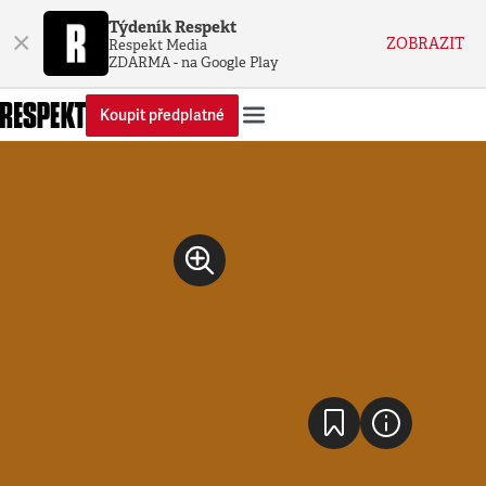
Týdeník Respekt
×
ZOBRAZIT
Respekt Media
ZDARMA - na Google Play
Koupit předplatné