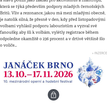
a slávu použil jako základ pro aktivismus a filantropii,
která se týká především podpory mladých černošských
Britů. Vliv a rezonance, jakou má mezi mladými obecně,
je natolik silná, že přesně v den, kdy před listopadovými
volbami vyhlásil podporu labouristům a vyzval své
fanoušky, aby šli k volbám, vylétly registrace během
odpoledne okamžitě o 236 procent a v drtivé většině šlo
o voliče…
↓ INZERCE