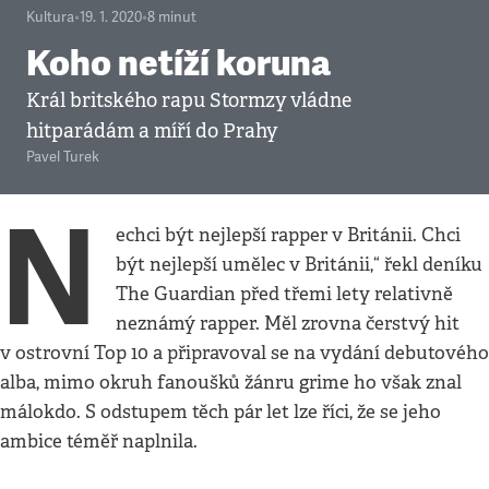
Kultura
•
19. 1. 2020
•
8
minut
Koho netíží koruna
Král britského rapu Stormzy vládne
hitparádám a míří do Prahy
Pavel Turek
N
echci být nejlepší rapper v Británii. Chci
být nejlepší umělec v Británii,“ řekl deníku
The Guardian před třemi lety relativně
neznámý rapper. Měl zrovna čerstvý hit
v ostrovní Top 10 a připravoval se na vydání debutového
alba, mimo okruh fanoušků žánru grime ho však znal
málokdo. S odstupem těch pár let lze říci, že se jeho
ambice téměř naplnila.