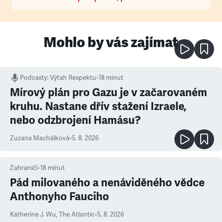
Mohlo by vás zajímat
Podcasty
:
Výtah Respektu
•
18 minut
Mírový plán pro Gazu je v začarovaném
kruhu. Nastane dřív stažení Izraele,
nebo odzbrojení Hamásu?
Zuzana Machálková
•
5. 8. 2026
Zahraničí
•
18
minut
Pád milovaného a nenáviděného vědce
Anthonyho Fauciho
Katherine J. Wu
,
The Atlantic
•
5. 8. 2026