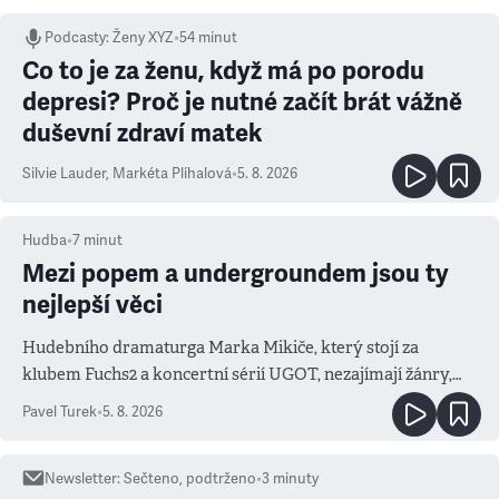
Podcasty
:
Ženy XYZ
•
54 minut
Co to je za ženu, když má po porodu
depresi? Proč je nutné začít brát vážně
duševní zdraví matek
Silvie Lauder
,
Markéta Plíhalová
•
5. 8. 2026
Hudba
•
7
minut
Mezi popem a undergroundem jsou ty
nejlepší věci
Hudebního dramaturga Marka Mikiče, který stojí za
klubem Fuchs2 a koncertní sérií UGOT, nezajímají žánry,
ale atmosféra
Pavel Turek
•
5. 8. 2026
Newsletter
:
Sečteno, podtrženo
•
3
minuty