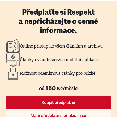
Předplaťte si Respekt
a nepřicházejte o cenné
informace.
Online přístup ke všem článkům a archivu
Články i v audioverzi a mobilní aplikaci
Možnost odemknout články pro blízké
160
od
Kč/měsíc
Koupit předplatné
Mám předplatné, přihlásím se