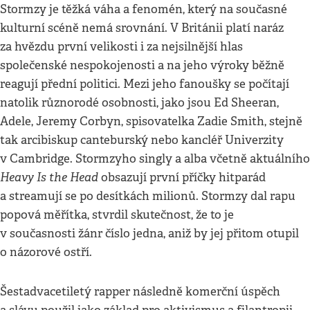
Stormzy je těžká váha a fenomén, který na současné
kulturní scéně nemá srovnání. V Británii platí naráz
za hvězdu první velikosti i za nejsilnější hlas
společenské nespokojenosti a na jeho výroky běžně
reagují přední politici. Mezi jeho fanoušky se počítají
natolik různorodé osobnosti, jako jsou Ed Sheeran,
Adele, Jeremy Corbyn, spisovatelka Zadie Smith, stejně
tak arcibiskup canteburský nebo kancléř Univerzity
v Cambridge. Stormzyho singly a alba včetně aktuálního
Heavy Is the Head
obsazují první příčky hitparád
a streamují se po desítkách milionů. Stormzy dal rapu
popová měřítka, stvrdil skutečnost, že to je
v současnosti žánr číslo jedna, aniž by jej přitom otupil
o názorové ostří.
Šestadvacetiletý rapper následně komerční úspěch