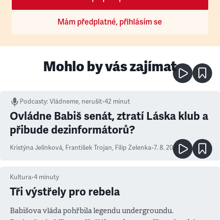
Mám předplatné, přihlásím se
Mohlo by vás zajímat
Podcasty
:
Vládneme, nerušit
•
42 minut
Ovládne Babiš senát, ztratí Láska klub a
přibude dezinformátorů?
Kristýna Jelínková
,
František Trojan
,
Filip Zelenka
•
7. 8. 2026
Kultura
•
4
minuty
Tři výstřely pro rebela
Babišova vláda pohřbila legendu undergroundu.