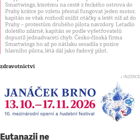
Smartwings, kterému na cestě z řeckého ostrova do
Prahy krátce po vzletu přestal fungovat jeden motor,
kapitán se však rozhodl snížit otáčky a letět níž až do
Prahy – protestům druhého pilota navzdory. Letadlo
doletělo zdárně, kapitán se podle vyšetřovatelů
dopustil jednadvaceti chyb. Česko-čínská firma
Smartwings ho až po nátlaku sesadila z pozice
hlavního pilota, létá dál jako řadový pilot.
zdravotnictví
↓ INZERCE
Eutanazii ne