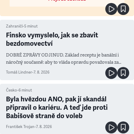
Zahraničí
•
5
minut
Finsko vymyslelo, jak se zbavit
bezdomovectví
DOBRÉ ZPRÁVY ODJINUD. Základ receptu je banální i
náročný současně: aby to vláda opravdu považovala za
prioritu
Tomáš Lindner
•
7. 8. 2026
Česko
•
6
minut
Byla hvězdou ANO, pak jí skandál
připravil o kariéru. A teď jde proti
Babišově straně do voleb
František Trojan
•
7. 8. 2026