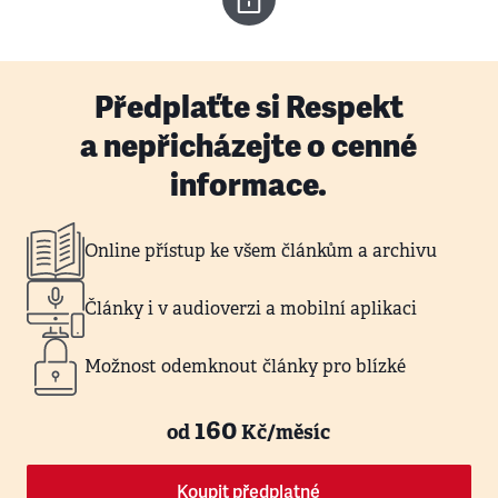
Předplaťte si Respekt
a nepřicházejte o cenné
informace.
Online přístup ke všem článkům a archivu
Články i v audioverzi a mobilní aplikaci
Možnost odemknout články pro blízké
160
od
Kč/měsíc
Koupit předplatné