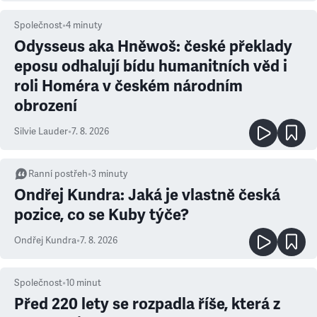
Společnost
•
4
minuty
Odysseus aka Hněwoš: české překlady
eposu odhalují bídu humanitních věd i
roli Homéra v českém národním
obrození
Silvie Lauder
•
7. 8. 2026
Ranní postřeh
•
3
minuty
Ondřej Kundra: Jaká je vlastně česká
pozice, co se Kuby týče?
Ondřej Kundra
•
7. 8. 2026
Společnost
•
10
minut
Před 220 lety se rozpadla říše, která z