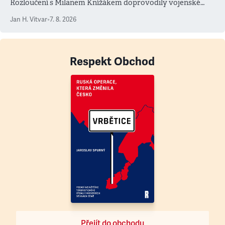
Rozloučení s Milanem Knížákem doprovodily vojenské
salvy i kritika pokrokářů
Jan H. Vitvar
•
7. 8. 2026
Respekt Obchod
Přejít do obchodu