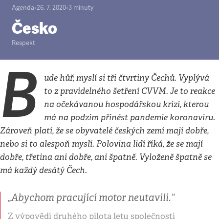
Agenda
•
26. 7. 2020
•
3
minuty
Česko
Respekt
B
ude hůř, myslí si tři čtvrtiny Čechů. Vyplývá
to z pravidelného šetření CVVM. Je to reakce
na očekávanou hospodářskou krizi, kterou
má na podzim přinést pandemie koronaviru.
Zároveň platí, že se obyvatelé českých zemí mají dobře,
nebo si to alespoň myslí. Polovina lidí říká, že se mají
dobře, třetina ani dobře, ani špatně. Vyloženě špatně se
má každý desátý Čech.
„Abychom pracující motor neutavili.“
Z výpovědi druhého pilota letu společnosti