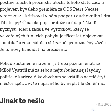
postavila, ačkoli pročínská otočka tohoto státu začala
projevem bývalého premiéra za ODS Petra Nečase
v roce 2012 – kritizoval v něm podporu duchovního lídra
Tibetu, jejž Čína okupuje, protože ta údajně škodí
byznysu. Média začala ve Vystrčilovi, který se
ve veřejných funkcích pohybuje třicet let, objevovat
„politika“ a ze sociálních sítí zazněl jednoznačný závěr:
Je tu nový kandidát na prezidenta!
Pokud zůstaneme na zemi, je třeba poznamenat, že
Miloš Vystrčil má za sebou nejturbulentnější týdny
politické kariéry. A kdybychom se vrátili o necelé čtyři
měsíce zpět, z výše napsaného by neplatilo téměř nic.
Jinak to nešlo
↓ INZERCE