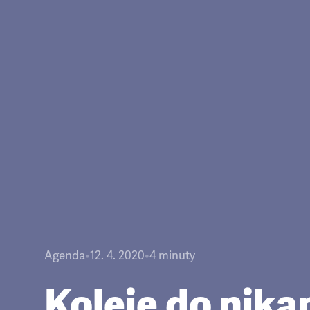
Agenda
•
12. 4. 2020
•
4
minuty
Koleje do nik