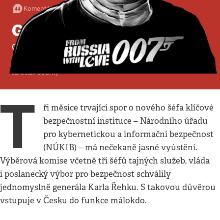
Komentář
:
Politika
•
22. 3. 2020
•
3
minuty
Generál v čele NÚKIB
Ohrožená datová síť se dočkala svého vrchního
ochránce
Jaroslav Spurný
T
ři měsíce trvající spor o nového šéfa klíčové
bezpečnostní instituce – Národního úřadu
pro kybernetickou a informační bezpečnost
(NÚKIB) – má nečekaně jasné vyústění.
Výběrová komise včetně tří šéfů tajných služeb, vláda
i poslanecký výbor pro bezpečnost schválily
jednomyslně generála Karla Řehku. S takovou důvěrou
vstupuje v Česku do funkce málokdo.