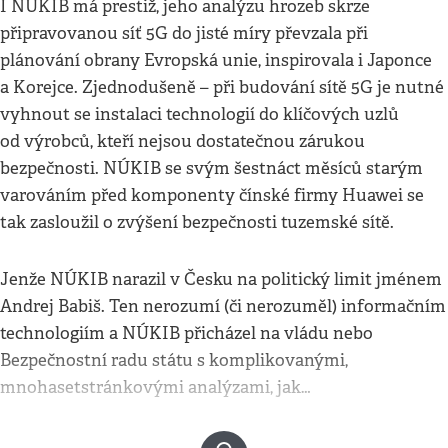
I NÚKIB má prestiž, jeho analýzu hrozeb skrze
připravovanou síť 5G do jisté míry převzala při
plánování obrany Evropská unie, inspirovala i Japonce
a Korejce. Zjednodušeně – při budování sítě 5G je nutné
vyhnout se instalaci technologií do klíčových uzlů
od výrobců, kteří nejsou dostatečnou zárukou
bezpečnosti. NÚKIB se svým šestnáct měsíců starým
varováním před komponenty čínské firmy Huawei se
tak zasloužil o zvýšení bezpečnosti tuzemské sítě.
Jenže NÚKIB narazil v Česku na politický limit jménem
Andrej Babiš. Ten nerozumí (či nerozuměl) informačním
technologiím a NÚKIB přicházel na vládu nebo
Bezpečnostní radu státu s komplikovanými,
mnohasetstránkovými analýzami, jak…