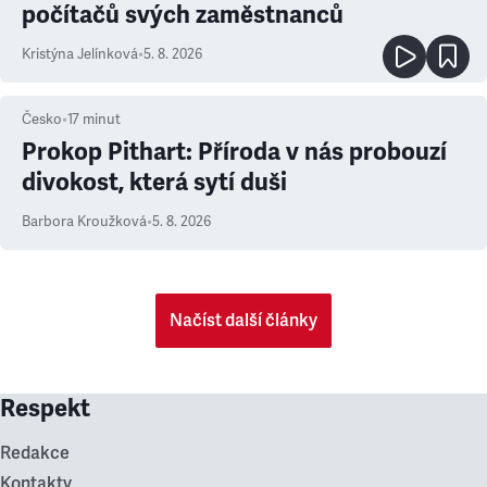
počítačů svých zaměstnanců
Kristýna Jelínková
•
5. 8. 2026
Česko
•
17
minut
Prokop Pithart: Příroda v nás probouzí
divokost, která sytí duši
Barbora Kroužková
•
5. 8. 2026
Načíst další články
Respekt
Redakce
Kontakty