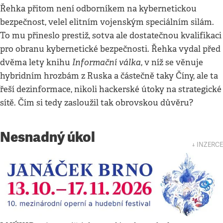
Řehka přitom není odborníkem na kybernetickou
bezpečnost, velel elitním vojenským speciálním silám.
To mu přineslo prestiž, sotva ale dostatečnou kvalifikaci
pro obranu kybernetické bezpečnosti. Řehka vydal před
Informační válka
dvěma lety knihu
, v níž se věnuje
hybridním hrozbám z Ruska a částečně taky Číny, ale ta
řeší dezinformace, nikoli hackerské útoky na strategické
sítě. Čím si tedy zasloužil tak obrovskou důvěru?
Nesnadný úkol
↓ INZERCE