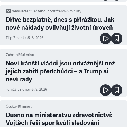
Newsletter
:
Sečteno, podtrženo
•
3
minuty
Dříve bezplatně, dnes s přirážkou. Jak
nové náklady ovlivňují životní úroveň
Filip Zelenka
•
5. 8. 2026
Zahraničí
•
6
minut
Noví íránští vládci jsou odvážnější než
jejich zabití předchůdci – a Trump si
neví rady
Tomáš Lindner
•
5. 8. 2026
Česko
•
10
minut
Dusno na ministerstvu zdravotnictví:
Vojtěch řeší spor kvůli sledování