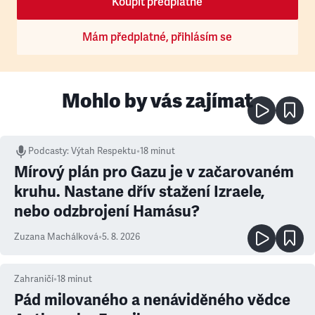
Koupit předplatné
Mám předplatné, přihlásím se
Mohlo by vás zajímat
Podcasty
:
Výtah Respektu
•
18 minut
Mírový plán pro Gazu je v začarovaném
kruhu. Nastane dřív stažení Izraele,
nebo odzbrojení Hamásu?
Zuzana Machálková
•
5. 8. 2026
Zahraničí
•
18
minut
Pád milovaného a nenáviděného vědce