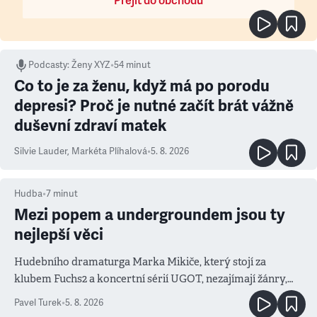
Přejít do obchodu
Podcasty
:
Ženy XYZ
•
54 minut
Co to je za ženu, když má po porodu
depresi? Proč je nutné začít brát vážně
duševní zdraví matek
Silvie Lauder
,
Markéta Plíhalová
•
5. 8. 2026
Hudba
•
7
minut
Mezi popem a undergroundem jsou ty
nejlepší věci
Hudebního dramaturga Marka Mikiče, který stojí za
klubem Fuchs2 a koncertní sérií UGOT, nezajímají žánry,
ale atmosféra
Pavel Turek
•
5. 8. 2026