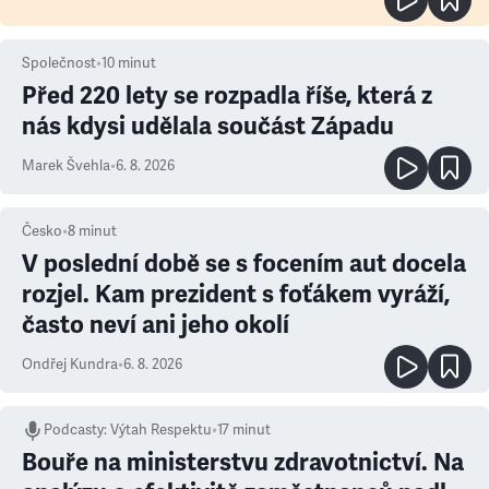
Společnost
•
10
minut
Před 220 lety se rozpadla říše, která z
nás kdysi udělala součást Západu
Marek Švehla
•
6. 8. 2026
Česko
•
8
minut
V poslední době se s focením aut docela
rozjel. Kam prezident s foťákem vyráží,
často neví ani jeho okolí
Ondřej Kundra
•
6. 8. 2026
Podcasty
:
Výtah Respektu
•
17 minut
Bouře na ministerstvu zdravotnictví. Na