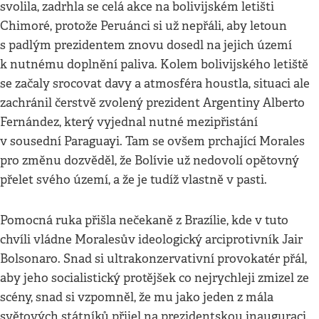
svolila, zadrhla se celá akce na bolivijském letišti
Chimoré, protože Peruánci si už nepřáli, aby letoun
s padlým prezidentem znovu dosedl na jejich území
k nutnému doplnění paliva. Kolem bolivijského letiště
se začaly srocovat davy a atmosféra houstla, situaci ale
zachránil čerstvě zvolený prezident Argentiny Alberto
Fernández, který vyjednal nutné mezipřistání
v sousední Paraguayi. Tam se ovšem prchající Morales
pro změnu dozvěděl, že Bolívie už nedovolí opětovný
přelet svého území, a že je tudíž vlastně v pasti.
Pomocná ruka přišla nečekaně z Brazílie, kde v tuto
chvíli vládne Moralesův ideologický arciprotivník Jair
Bolsonaro. Snad si ultrakonzervativní provokatér přál,
aby jeho socialistický protějšek co nejrychleji zmizel ze
scény, snad si vzpomněl, že mu jako jeden z mála
světových státníků přijel na prezidentskou inauguraci.