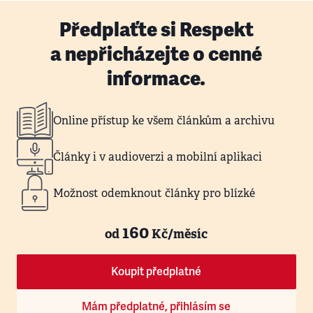
Předplaťte si Respekt
a nepřicházejte o cenné
informace.
Online přístup ke všem článkům a archivu
Články i v audioverzi a mobilní aplikaci
Možnost odemknout články pro blízké
160
od
Kč/měsíc
Koupit předplatné
Mám předplatné, přihlásím se