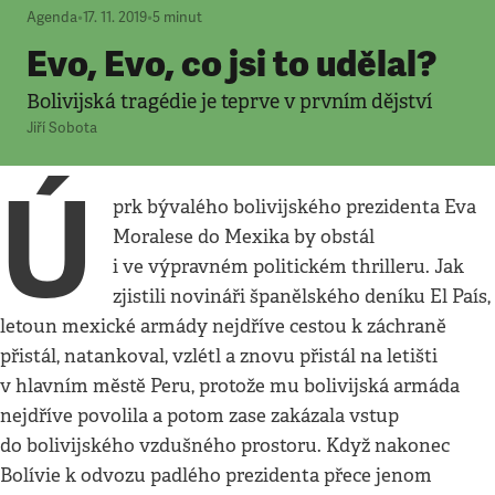
Agenda
•
17. 11. 2019
•
5
minut
Evo, Evo, co jsi to udělal?
Bolivijská tragédie je teprve v prvním dějství
Jiří Sobota
Ú
prk bývalého bolivijského prezidenta Eva
Moralese do Mexika by obstál
i ve výpravném politickém thrilleru. Jak
zjistili novináři španělského deníku El País,
letoun mexické armády nejdříve cestou k záchraně
přistál, natankoval, vzlétl a znovu přistál na letišti
v hlavním městě Peru, protože mu bolivijská armáda
nejdříve povolila a potom zase zakázala vstup
do bolivijského vzdušného prostoru. Když nakonec
Bolívie k odvozu padlého prezidenta přece jenom