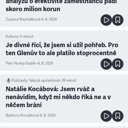
analýzu o efektivitě zaměstnanců padl
skoro milion korun
Zuzana Machálková
•
6. 8. 2026
Kultura
•
11
minut
Je divné říci, že jsem si užil pohřeb. Pro
ten Glenův to ale platilo stoprocentně
Petr Horký
•
Dublin
•
6. 8. 2026
Podcasty
:
Tekutá společnost
•
39 minut
Natálie Kocábová: Jsem rváč a
nenávidím, když mi někdo říká ne a v
něčem brání
Barbora Kroužková
•
6. 8. 2026