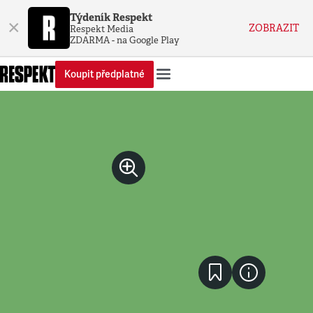
Týdeník Respekt
×
ZOBRAZIT
Respekt Media
ZDARMA - na Google Play
Koupit předplatné