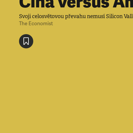
Čína versus A
Svoji celosvětovou převahu nemusí Silicon Val
The Economist