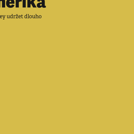
merika
ley udržet dlouho