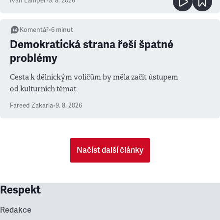
Ivan Lamper
•
9. 8. 2026
Komentář
•
6
minut
Demokratická strana řeší špatné
problémy
Cesta k dělnickým voličům by měla začít ústupem
od kulturních témat
Fareed Zakaria
•
9. 8. 2026
Načíst další články
Respekt
Redakce