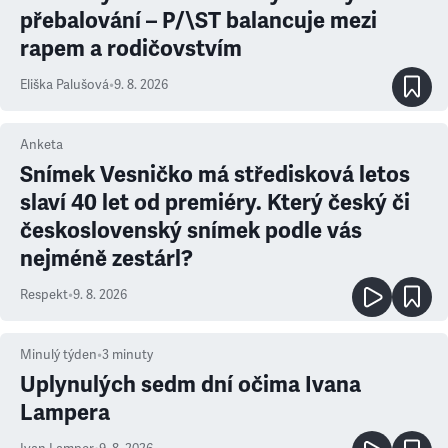
přebalování – P/\ST balancuje mezi
rapem a rodičovstvím
Eliška Palušová
•
9. 8. 2026
Anketa
Snímek Vesničko má středisková letos
slaví 40 let od premiéry. Který český či
československý snímek podle vás
nejméně zestárl?
Respekt
•
9. 8. 2026
Minulý týden
•
3
minuty
Uplynulých sedm dní očima Ivana
Lampera