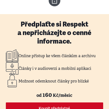
Předplaťte si Respekt
a nepřicházejte o cenné
informace.
Online přístup ke všem článkům a archivu
Články i v audioverzi a mobilní aplikaci
Možnost odemknout články pro blízké
160
od
Kč/měsíc
Koupit předplatné