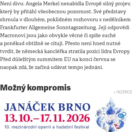
Není divu: Angela Merkel nenabídla Evropě silný projev,
který by přitáhl všeobecnou pozornost. Své představy
shrnula v dlouhém, poklidném rozhovoru s nedělníkem
Frankfurter Allgemeine Sonntagszeitung. Její odpovědi
Macronovi jsou jako obvykle věcné či spíše suché
a poněkud obtížně se citují. Přesto není hned nutné
tvrdit, že německá kancléřka ztratila pozici lídra Evropy.
Před důležitým summitem EU na konci června se
naopak zdá, že začíná udávat tempo jednání.
Možný kompromis
↓ INZERCE