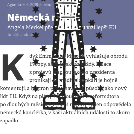
Agenda
•
9. 6. 2018
•
5
minut
Německá nota
Angela Merkel představila svou vizi lepší EU
Tomáš Lindner
K
dyž Emmanuel Macron vyhlašuje obrodu
Evropy, slyší to skoro každý. Citace
z projevů francouzského prezidenta
pronikají do médií, sloupkaři je hojně
komentují, a Macron proto navenek působí jako nový
lídr EU. Když na plány francouzského reformátora
po dlouhých měsících čekání minulý týden odpověděla
německá kancléřka, v kaši aktuálních událostí to skoro
zapadlo.