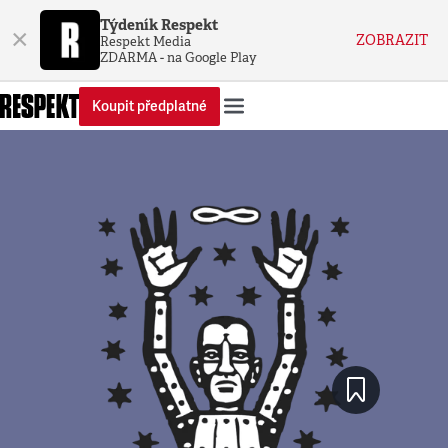
Týdeník Respekt
×
ZOBRAZIT
Respekt Media
ZDARMA - na Google Play
Koupit předplatné