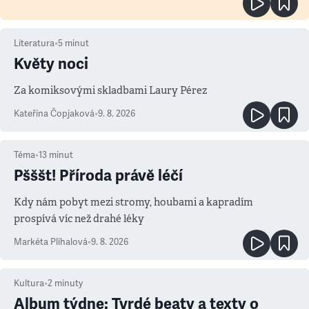
Literatura
•
5
minut
Květy noci
Za komiksovými skladbami Laury Pérez
Kateřina Čopjaková
•
9. 8. 2026
Téma
•
13
minut
Pšššt! Příroda právě léčí
Kdy nám pobyt mezi stromy, houbami a kapradím
prospívá víc než drahé léky
Markéta Plíhalová
•
9. 8. 2026
Kultura
•
2
minuty
Album týdne: Tvrdé beaty a texty o