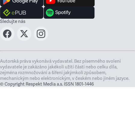
Sledujte nás
Autorská práva vykonává vydavatel. Bez písemného svolení
vydavatele je zakázáno jakékoli užití částí nebo celku díla,
zejména rozmnožování a šíření jakýmkoli způsobem,
mechanickým nebo elektronickým, v českém nebo jiném jazyce.
© Copyright Respekt Media a.s. ISSN 1801-1446