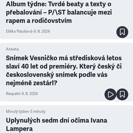
Album týdne: Tvrdé beaty a texty o
přebalování – P/\ST balancuje mezi
rapem a rodičovstvím
Eliška Palušová
•
9. 8. 2026
Anketa
Snímek Vesničko má středisková letos
slaví 40 let od premiéry. Který český či
československý snímek podle vás
nejméně zestárl?
Respekt
•
9. 8. 2026
Minulý týden
•
3
minuty
Uplynulých sedm dní očima Ivana
Lampera