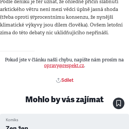
Podle deníku je fér uznat, že ohledně příčin slábnutí
arktického větru není mezi vědci úplně jasná shoda
(třeba oproti 97procentnímu konsenzu, že nynější
klimatické výkyvy jsou dílem člověka). Ovšem letošní
zima do této debaty nic uklidňujícího nepřináší.
Pokud jste v článku našli chybu, napište nám prosím na
opravy@respekt.cz
.
Sdílet
Mohlo by vás zajímat
Komiks
Zen žen