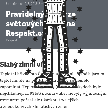
Společnost
•
10. 3. 2018
•
2
minuty
Pravidelný výběr ze
světových médií na
Respekt.cz
Respekt
Slabý zimní vír
Teplotní křivka pro Česko se už pomalu šplhá k jarním
teplotám, ale na předchozí mrazy by se nemělo
zapomínat. Teplotní rekordy (třeba v Beskydech bylo
nejchladněji za 63 let) možná vůbec nebyly výjimečným
rozmarem počasí, ale ukázkou trvalejších
a znepokojivých klimatických změn.