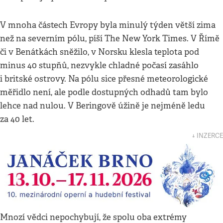
V mnoha částech Evropy byla minulý týden větší zima
než na severním pólu, píší The New York Times. V Římě
či v Benátkách sněžilo, v Norsku klesla teplota pod
minus 40 stupňů, nezvykle chladné počasí zasáhlo
i britské ostrovy. Na pólu sice přesné meteorologické
měřidlo není, ale podle dostupných odhadů tam bylo
lehce nad nulou. V Beringově úžině je nejméně ledu
za 40 let.
↓ INZERCE
Mnozí vědci nepochybují, že spolu oba extrémy