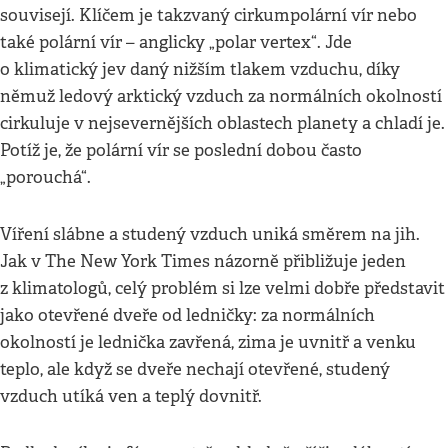
souvisejí. Klíčem je takzvaný cirkumpolární vír nebo
také polární vír – anglicky „polar vertex“. Jde
o klimatický jev daný nižším tlakem vzduchu, díky
němuž ledový arktický vzduch za normálních okolností
cirkuluje v nejsevernějších oblastech planety a chladí je.
Potíž je, že polární vír se poslední dobou často
„porouchá“.
Víření slábne a studený vzduch uniká směrem na jih.
Jak v The New York Times názorně přibližuje jeden
z klimatologů, celý problém si lze velmi dobře představit
jako otevřené dveře od ledničky: za normálních
okolností je lednička zavřená, zima je uvnitř a venku
teplo, ale když se dveře nechají otevřené, studený
vzduch utíká ven a teplý dovnitř.