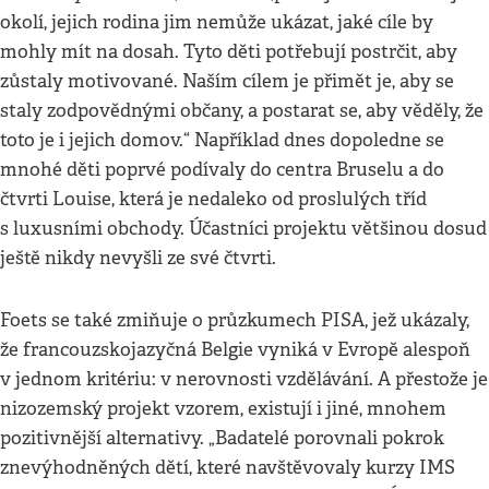
okolí, jejich rodina jim nemůže ukázat, jaké cíle by
mohly mít na dosah. Tyto děti potřebují postrčit, aby
zůstaly motivované. Naším cílem je přimět je, aby se
staly zodpovědnými občany, a postarat se, aby věděly, že
toto je i jejich domov.“ Například dnes dopoledne se
mnohé děti poprvé podívaly do centra Bruselu a do
čtvrti Louise, která je nedaleko od proslulých tříd
s luxusními obchody. Účastníci projektu většinou dosud
ještě nikdy nevyšli ze své čtvrti.
Foets se také zmiňuje o průzkumech PISA, jež ukázaly,
že francouzskojazyčná Belgie vyniká v Evropě alespoň
v jednom kritériu: v nerovnosti vzdělávání. A přestože je
nizozemský projekt vzorem, existují i jiné, mnohem
pozitivnější alternativy. „Badatelé porovnali pokrok
znevýhodněných dětí, které navštěvovaly kurzy IMS