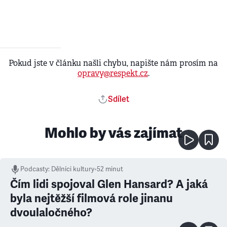
Pokud jste v článku našli chybu, napište nám prosím na
opravy@respekt.cz
.
Sdílet
Mohlo by vás zajímat
Podcasty
:
Dělníci kultury
•
52 minut
Čím lidi spojoval Glen Hansard? A jaká
byla nejtěžší filmová role jinanu
dvoulaločného?