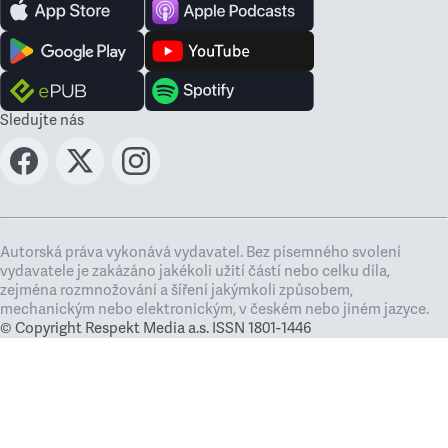
Sledujte nás
Autorská práva vykonává vydavatel. Bez písemného svolení
vydavatele je zakázáno jakékoli užití částí nebo celku díla,
zejména rozmnožování a šíření jakýmkoli způsobem,
mechanickým nebo elektronickým, v českém nebo jiném jazyce.
© Copyright Respekt Media a.s. ISSN 1801-1446