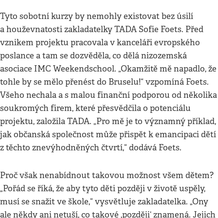
Tyto sobotní kurzy by nemohly existovat bez úsilí
a houževnatosti zakladatelky TADA Sofie Foets. Před
vznikem projektu pracovala v kanceláři evropského
poslance a tam se dozvěděla, co dělá nizozemská
asociace IMC Weekendschool. „Okamžitě mě napadlo, že
tohle by se mělo přenést do Bruselu!“ vzpomíná Foets.
Všeho nechala a s malou finanční podporou od několika
soukromých firem, které přesvědčila o potenciálu
projektu, založila TADA. „Pro mě je to významný příklad,
jak občanská společnost může přispět k emancipaci dětí
z těchto znevýhodněných čtvrtí,“ dodává Foets.
Proč však nenabídnout takovou možnost všem dětem?
„Pořád se říká, že aby tyto děti později v životě uspěly,
musí se snažit ve škole,“ vysvětluje zakladatelka. „Ony
ale někdy ani netuší, co takové ,později‘ znamená. Jejich