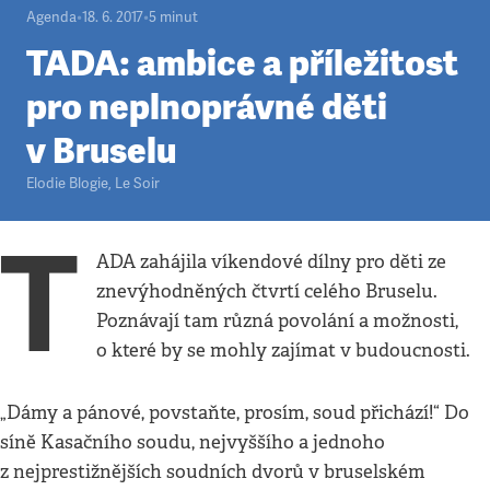
Agenda
•
18. 6. 2017
•
5
minut
TADA: ambice a příležitost
pro neplnoprávné děti
v Bruselu
Elodie Blogie, Le Soir
T
ADA zahájila víkendové dílny pro děti ze
znevýhodněných čtvrtí celého Bruselu.
Poznávají tam různá povolání a možnosti,
o které by se mohly zajímat v budoucnosti.
„Dámy a pánové, povstaňte, prosím, soud přichází!“ Do
síně Kasačního soudu, nejvyššího a jednoho
z nejprestižnějších soudních dvorů v bruselském