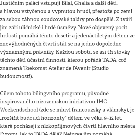
Justičním paláci vstupují Bilal, Ghalia a další děti,
s hlavou vztyčenou a vypnutou hrudí, přestože po zemi
za sebou táhnou soudcovské taláry pro dospělé. Z tváří
jim září uličnické i hrdé úsměvy. Nově objevený pocit
hrdosti pomáhá těmto deseti- a jedenáctiletým dětem ze
znevýhodněných čtvrtí stát se na jedno dopoledne
významnými právníky. Každou sobotu se asi tři stovky
těchto dětí účastní činnosti, kterou pořádá TADA, což
znamená Toekomst Atelier de l’Avenir (Studio
budoucnosti).
Cílem tohoto bilingvního programu, původně
inspirovaného nizozemskou iniciativou IMC
Weekendschool (zde se mluví francouzsky a vlámsky), je
„rozšířit budoucí horizonty“ dětem ve věku 9–12 let,
které pocházejí z nízkopříjmových čtvrtí hlavního města
Evropy. Jak to TADA dělá? Nejprve jim pomáhá