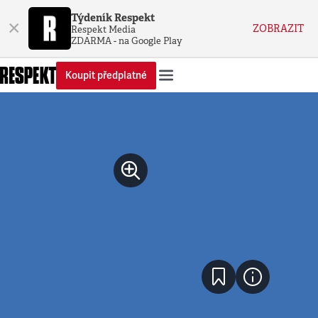
Týdeník Respekt
×
ZOBRAZIT
Respekt Media
ZDARMA - na Google Play
Koupit předplatné