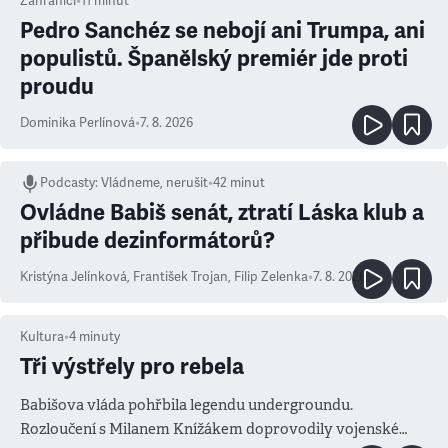
Zahraničí
•
11
minut
Pedro Sanchéz se nebojí ani Trumpa, ani
populistů. Španělský premiér jde proti
proudu
Dominika Perlínová
•
7. 8. 2026
Podcasty
:
Vládneme, nerušit
•
42 minut
Ovládne Babiš senát, ztratí Láska klub a
přibude dezinformátorů?
Kristýna Jelínková
,
František Trojan
,
Filip Zelenka
•
7. 8. 2026
Kultura
•
4
minuty
Tři výstřely pro rebela
Babišova vláda pohřbila legendu undergroundu.
Rozloučení s Milanem Knížákem doprovodily vojenské