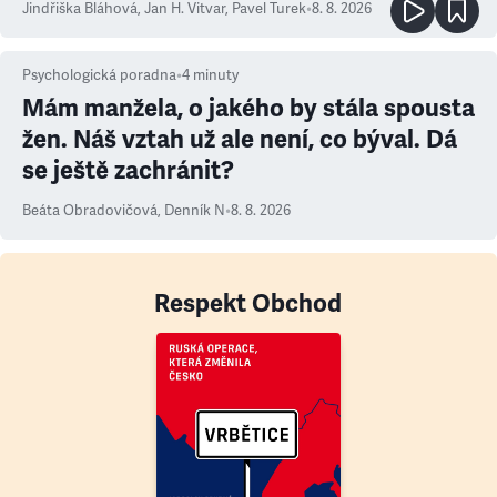
Jindřiška Bláhová
,
Jan H. Vitvar
,
Pavel Turek
•
8. 8. 2026
Psychologická poradna
•
4
minuty
Mám manžela, o jakého by stála spousta
žen. Náš vztah už ale není, co býval. Dá
se ještě zachránit?
Beáta Obradovičová
,
Denník N
•
8. 8. 2026
Respekt Obchod