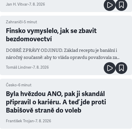
salvy i kritika pokrokářů
Jan H. Vitvar
•
7. 8. 2026
Zahraničí
•
5
minut
Finsko vymyslelo, jak se zbavit
bezdomovectví
DOBRÉ ZPRÁVY ODJINUD. Základ receptu je banální i
náročný současně: aby to vláda opravdu považovala za
prioritu
Tomáš Lindner
•
7. 8. 2026
Česko
•
6
minut
Byla hvězdou ANO, pak ji skandál
připravil o kariéru. A teď jde proti
Babišově straně do voleb
František Trojan
•
7. 8. 2026