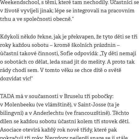
Weekendschool, s těmi, které tam nechodily. Účastníci se
v životě vyvíjeli jinak; lépe se integrovali na pracovním
trhu a ve společnosti obecně.“
Kdykoli někdo řekne, jak je překvapen, že tyto děti se tři
roky každou sobotu – kromě školních prázdnin –
účastní takové činnosti, Sofie odpovídá: „Ty děti nemají
o sobotách co dělat, leda snad jít do mešity. A proto tak
rády chodí sem. V tomto věku se chce dítě o světě
dozvídat víc!“
TADA má v současnosti v Bruselu tři pobočky:
v Molenbeeku (ve vlámštině), v Saint-Josse (ta je
bilingvní) a v Anderlechtu (ve francouzštině). Těchto
dílen se každou sobotu účastní kolem tří stovek dětí.
Asociace otevírá každý rok nové třídy, které pak
pokračují tři roky. Navzdory nejlepší snaze se jí stále