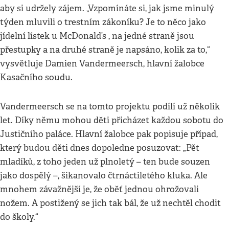
aby si udržely zájem. „Vzpomínáte si, jak jsme minulý
týden mluvili o trestním zákoníku? Je to něco jako
jídelní lístek u McDonald’s , na jedné straně jsou
přestupky a na druhé straně je napsáno, kolik za to,“
vysvětluje Damien Vandermeersch, hlavní žalobce
Kasačního soudu.
Vandermeersch se na tomto projektu podílí už několik
let. Díky němu mohou děti přicházet každou sobotu do
Justičního paláce. Hlavní žalobce pak popisuje případ,
který budou děti dnes dopoledne posuzovat: „Pět
mladíků, z toho jeden už plnoletý – ten bude souzen
jako dospělý –, šikanovalo čtrnáctiletého kluka. Ale
mnohem závažnější je, že oběť jednou ohrožovali
nožem. A postižený se jich tak bál, že už nechtěl chodit
do školy.“