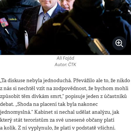
Alí Fajád
Autor: ČTK
„Ta diskuse nebyla jednoduchá. Převážilo ale to, že nikdo
z nás si nechtěl vzít na zodpovědnost, že bychom mohli
způsobit těm dívkám smrt,“ popisuje jeden z účastníků
debat. „Shoda na placení tak byla nakonec
jednomyslná.“ Kabinet si nechal udělat analýzu, jak
který stát teroristům za své unesené občany platí
a kolik. Z ní vyplynulo, že platí v podstatě všichni.