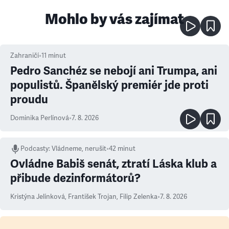
Mohlo by vás zajímat
Zahraničí
•
11
minut
Pedro Sanchéz se nebojí ani Trumpa, ani
populistů. Španělský premiér jde proti
proudu
Dominika Perlínová
•
7. 8. 2026
Podcasty
:
Vládneme, nerušit
•
42 minut
Ovládne Babiš senát, ztratí Láska klub a
přibude dezinformátorů?
Kristýna Jelínková
,
František Trojan
,
Filip Zelenka
•
7. 8. 2026