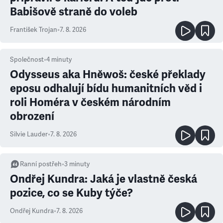
Babišově straně do voleb
František Trojan
•
7. 8. 2026
Společnost
•
4
minuty
Odysseus aka Hněwoš: české překlady
eposu odhalují bídu humanitních věd i
roli Homéra v českém národním
obrození
Silvie Lauder
•
7. 8. 2026
Ranní postřeh
•
3
minuty
Ondřej Kundra: Jaká je vlastně česká
pozice, co se Kuby týče?
Ondřej Kundra
•
7. 8. 2026