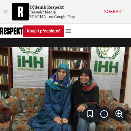
Týdeník Respekt
×
ZOBRAZIT
Respekt Media
ZDARMA - na Google Play
Koupit předplatné