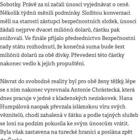
Sobotky. Právě za ní začali únosci vyjednávat o ceně.
Několik týdnů měnili podmínky. Složitou konverzaci
měli na starosti zástupci bezpečnostních složek, únosci
žádali nejprve dvacet miliónů dolarů, částku pak
snižovali. Ve finále přijalo předsednictvo Bezpečnostní
rady státu rozhodnutí, že konečná suma bude šest
miliónů dolarů za obě dívky. Převedení této částky
nakonec vedlo k jejich propuštění.
Návrat do svobodné reality byl pro obě ženy těžký, lépe
se s ním nakonec vyrovnala Antonie Chrástecká, která
dnes pracuje v jedné z kladenských neziskovek. Hana
Humpálová naopak převzala islámskou víru svých
věznitelů, chodí zahalená v šátku a podle tajných služeb
se loni na podzim pokusila ke svým únoscům vrátit.
Byla však zastavena na turecké hranici a poslána zpět