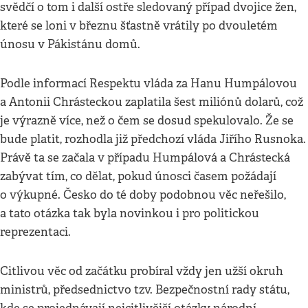
svědčí o tom i další ostře sledovaný případ dvojice žen,
které se loni v březnu šťastně vrátily po dvouletém
únosu v Pákistánu domů.
Podle informací Respektu vláda za Hanu Humpálovou
a Antonii Chrásteckou zaplatila šest miliónů dolarů, což
je výrazně více, než o čem se dosud spekulovalo. Že se
bude platit, rozhodla již předchozí vláda Jiřího Rusnoka.
Právě ta se začala v případu Humpálová a Chrástecká
zabývat tím, co dělat, pokud únosci časem požádají
o výkupné. Česko do té doby podobnou věc neřešilo,
a tato otázka tak byla novinkou i pro politickou
reprezentaci.
Citlivou věc od začátku probíral vždy jen užší okruh
ministrů, předsednictvo tzv. Bezpečnostní rady státu,