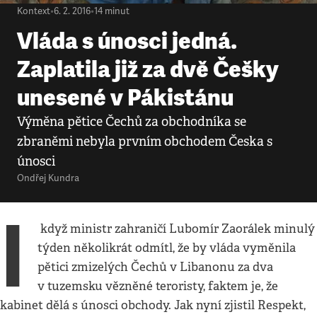
Kontext
•
6. 2. 2016
•
14
minut
Vláda s únosci jedná.
Zaplatila již za dvě Češky
unesené v Pákistánu
Výměna pětice Čechů za obchodníka se
zbraněmi nebyla prvním obchodem Česka s
únosci
Ondřej Kundra
I
když ministr zahraničí Lubomír Zaorálek minulý
týden několikrát odmítl, že by vláda vyměnila
pětici zmizelých Čechů v Libanonu za dva
v tuzemsku vězněné teroristy, faktem je, že
kabinet dělá s únosci obchody. Jak nyní zjistil Respekt,