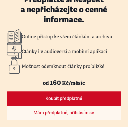
a nepřicházejte o cenné
informace.
Online přístup ke všem článkům a archivu
Články i v audioverzi a mobilní aplikaci
Možnost odemknout články pro blízké
160
od
Kč/měsíc
Koupit předplatné
Mám předplatné, přihlásím se