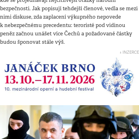
kde se projednávají nejcitlivější otázky národní
bezpečnosti. Jak popisují tehdejší členové, vedla se mezi
nimi diskuse, zda zaplacení výkupného nepovede
k nebezpečnému precedentu: teroristé pod vidinou
peněz začnou unášet více Čechů a požadované částky
budou šponovat stále výš.
↓ INZERCE