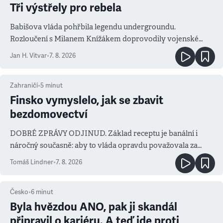
Tři výstřely pro rebela
Babišova vláda pohřbila legendu undergroundu.
Rozloučení s Milanem Knížákem doprovodily vojenské
salvy i kritika pokrokářů
Jan H. Vitvar
•
7. 8. 2026
Zahraničí
•
5
minut
Finsko vymyslelo, jak se zbavit
bezdomovectví
DOBRÉ ZPRÁVY ODJINUD. Základ receptu je banální i
náročný současně: aby to vláda opravdu považovala za
prioritu
Tomáš Lindner
•
7. 8. 2026
Česko
•
6
minut
Byla hvězdou ANO, pak ji skandál
připravil o kariéru. A teď jde proti