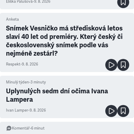
Eliška Palušová
•
9. 8. 2026
Anketa
Snímek Vesničko má středisková letos
slaví 40 let od premiéry. Který český či
československý snímek podle vás
nejméně zestárl?
Respekt
•
9. 8. 2026
Minulý týden
•
3
minuty
Uplynulých sedm dní očima Ivana
Lampera
Ivan Lamper
•
9. 8. 2026
Komentář
•
6
minut