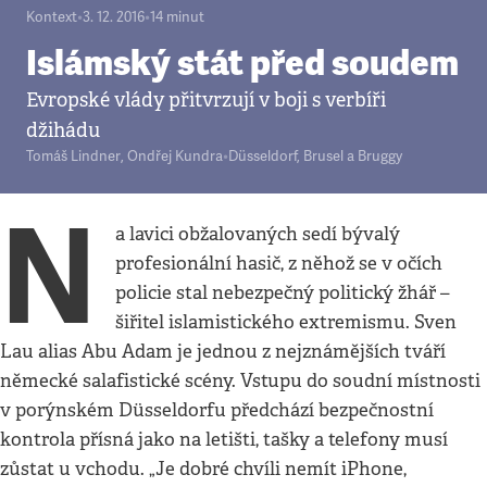
Kontext
•
3. 12. 2016
•
14
minut
Islámský stát před soudem
Evropské vlády přitvrzují v boji s verbíři
džihádu
Tomáš Lindner
,
Ondřej Kundra
•
Düsseldorf, Brusel a Bruggy
N
a lavici obžalovaných sedí bývalý
profesionální hasič, z něhož se v očích
policie stal nebezpečný politický žhář –
šiřitel islamistického extremismu. Sven
Lau alias Abu Adam je jednou z nejznámějších tváří
německé salafistické scény. Vstupu do soudní místnosti
v porýnském Düsseldorfu předchází bezpečnostní
kontrola přísná jako na letišti, tašky a telefony musí
zůstat u vchodu. „Je dobré chvíli nemít iPhone,