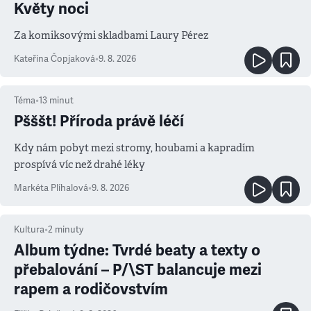
Květy noci
Za komiksovými skladbami Laury Pérez
Kateřina Čopjaková
•
9. 8. 2026
Téma
•
13
minut
Pšššt! Příroda právě léčí
Kdy nám pobyt mezi stromy, houbami a kapradím
prospívá víc než drahé léky
Markéta Plíhalová
•
9. 8. 2026
Kultura
•
2
minuty
Album týdne: Tvrdé beaty a texty o
přebalování – P/\ST balancuje mezi
rapem a rodičovstvím