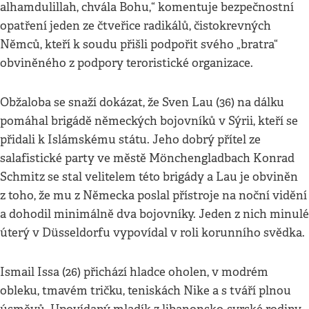
alhamdulillah, chvála Bohu,“ komentuje bezpečnostní
opatření jeden ze čtveřice radikálů, čistokrevných
Němců, kteří k soudu přišli podpořit svého „bratra“
obviněného z podpory teroristické organizace.
Obžaloba se snaží dokázat, že Sven Lau (36) na dálku
pomáhal brigádě německých bojovníků v Sýrii, kteří se
přidali k Islámskému státu. Jeho dobrý přítel ze
salafistické party ve městě Mönchengladbach Konrad
Schmitz se stal velitelem této brigády a Lau je obviněn
z toho, že mu z Německa poslal přístroje na noční vidění
a dohodil minimálně dva bojovníky. Jeden z nich minulé
úterý v Düsseldorfu vypovídal v roli korunního svědka.
Ismail Issa (26) přichází hladce oholen, v modrém
obleku, tmavém tričku, teniskách Nike a s tváří plnou