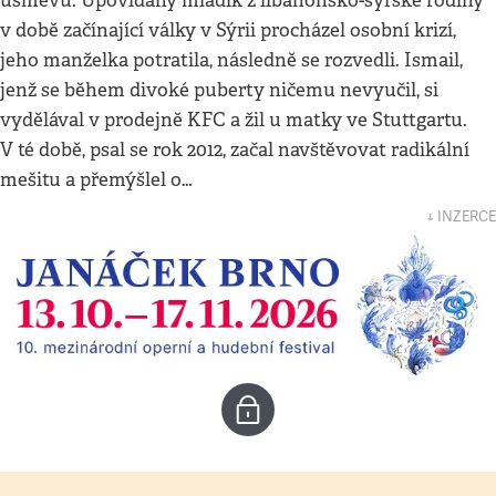
úsměvů. Upovídaný mladík z libanonsko-syrské rodiny
v době začínající války v Sýrii procházel osobní krizí,
jeho manželka potratila, následně se rozvedli. Ismail,
jenž se během divoké puberty ničemu nevyučil, si
vydělával v prodejně KFC a žil u matky ve Stuttgartu.
V té době, psal se rok 2012, začal navštěvovat radikální
mešitu a přemýšlel o…
↓ INZERCE