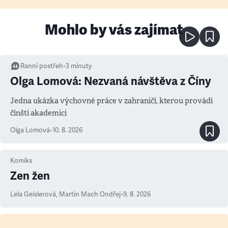
Mohlo by vás zajímat
Ranní postřeh
•
3
minuty
Olga Lomová: Nezvaná návštěva z Číny
Jedna ukázka výchovné práce v zahraničí, kterou provádí
čínští akademici
Olga Lomová
•
10. 8. 2026
Komiks
Zen žen
Lela Geislerová
,
Martin Mach Ondřej
•
9. 8. 2026