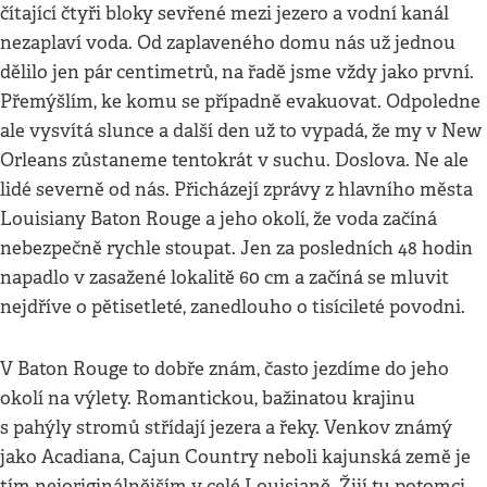
čítající čtyři bloky sevřené mezi jezero a vodní kanál
nezaplaví voda. Od zaplaveného domu nás už jednou
dělilo jen pár centimetrů, na řadě jsme vždy jako první.
Přemýšlím, ke komu se případně evakuovat. Odpoledne
ale vysvítá slunce a další den už to vypadá, že my v New
Orleans zůstaneme tentokrát v suchu. Doslova. Ne ale
lidé severně od nás. Přicházejí zprávy z hlavního města
Louisiany Baton Rouge a jeho okolí, že voda začíná
nebezpečně rychle stoupat. Jen za posledních 48 hodin
napadlo v zasažené lokalitě 60 cm a začíná se mluvit
nejdříve o pětisetleté, zanedlouho o tisícileté povodni.
V Baton Rouge to dobře znám, často jezdíme do jeho
okolí na výlety. Romantickou, bažinatou krajinu
s pahýly stromů střídají jezera a řeky. Venkov známý
jako Acadiana, Cajun Country neboli kajunská země je
tím nejoriginálnějším v celé Louisianě. Žijí tu potomci