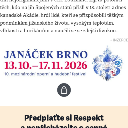
těch, kdo na jih Spojených států přišli v 18. století z dnes
kanadské Akádie, hrdí lidé, kteří se přizpůsobili těžkým
podmínkám jižanského života, vysokým teplotám,
vlhkosti a hurikánům a naučili se se zdejší divokou…
↓ INZERCE
Předplaťte si Respekt
a nepřicházejte o cenné