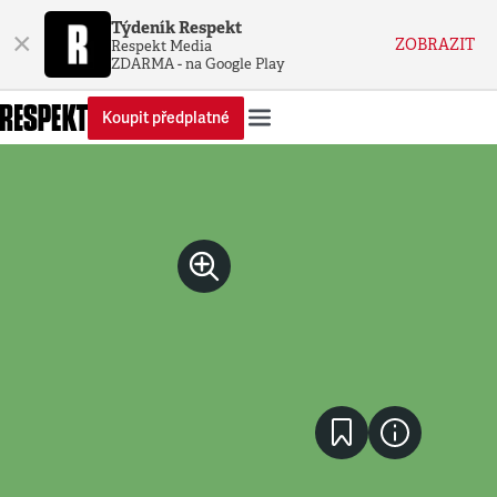
Týdeník Respekt
×
ZOBRAZIT
Respekt Media
ZDARMA - na Google Play
Koupit předplatné