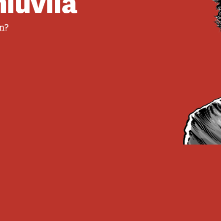
luvila
en?