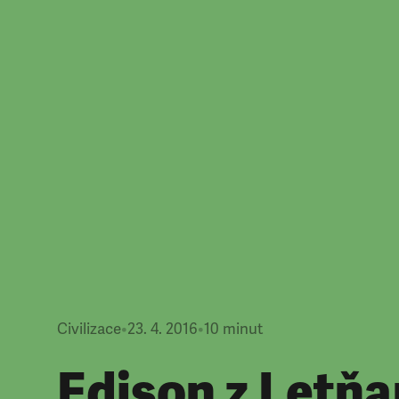
Civilizace
•
23. 4. 2016
•
10
minut
Edison z Letňa