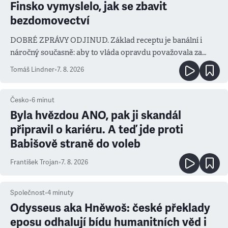
Finsko vymyslelo, jak se zbavit
bezdomovectví
DOBRÉ ZPRÁVY ODJINUD. Základ receptu je banální i
náročný současně: aby to vláda opravdu považovala za
prioritu
Tomáš Lindner
•
7. 8. 2026
Česko
•
6
minut
Byla hvězdou ANO, pak ji skandál
připravil o kariéru. A teď jde proti
Babišově straně do voleb
František Trojan
•
7. 8. 2026
Společnost
•
4
minuty
Odysseus aka Hněwoš: české překlady
eposu odhalují bídu humanitních věd i