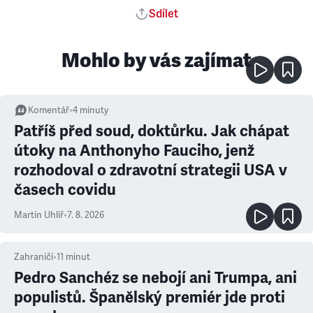
Sdílet
Mohlo by vás zajímat
Komentář
•
4
minuty
Patříš před soud, doktůrku. Jak chápat
útoky na Anthonyho Fauciho, jenž
rozhodoval o zdravotní strategii USA v
časech covidu
Martin Uhlíř
•
7. 8. 2026
Zahraničí
•
11
minut
Pedro Sanchéz se nebojí ani Trumpa, ani
populistů. Španělský premiér jde proti