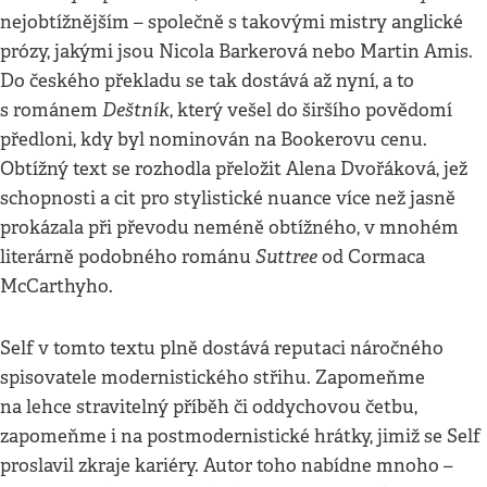
nejobtížnějším – společně s takovými mistry anglické
prózy, jakými jsou Nicola Barkerová nebo Martin Amis.
Do českého překladu se tak dostává až nyní, a to
Deštník
s románem
, který vešel do širšího povědomí
předloni, kdy byl nominován na Bookerovu cenu.
Obtížný text se rozhodla přeložit Alena Dvořáková, jež
schopnosti a cit pro stylistické nuance více než jasně
prokázala při převodu neméně obtížného, v mnohém
Suttree
literárně podobného románu
od Cormaca
McCarthyho.
Self v tomto textu plně dostává reputaci náročného
spisovatele modernistického střihu. Zapomeňme
na lehce stravitelný příběh či oddychovou četbu,
zapomeňme i na postmodernistické hrátky, jimiž se Self
proslavil zkraje kariéry. Autor toho nabídne mnoho –