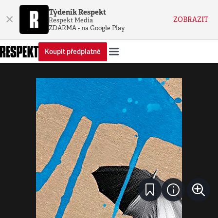
Týdeník Respekt
×
ZOBRAZIT
Respekt Media
ZDARMA - na Google Play
Koupit předplatné