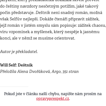
do češtiny navzdory nesčetným potížím, jaké takový
Deštník
počin představuje.
není snadný román, možná
však Selfův nejlepší. Dokáže čtenáři připravit zážitek,
jejž román v jistém smyslu sám popisuje: zážitek chaosu,
víru vzpomínek a myšlenek, který nespěje k jasnému
konci, ale v němž se musíme orientovat.
Autor je překladatel.
Will Self: Deštník
Přeložila Alena Dvořáková, Argo, 351 stran
Pokud jste v článku našli chybu, napište nám prosím na
opravy@respekt.cz
.