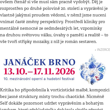
ovšem čtenář si vše musí sám pracně vydobýt. Děj je
rozprostřen po druhé polovině 20. století a vyprávění je
vlastně jakýmsi proudem vědomí, v němž jsme nuceni
vnímat časté změny perspektivy. Prostředí kliniky pro
mentálně nemocné ze sedmdesátých let, vzpomínky
na druhou světovou válku, úvahy o paměti a realitě – to
vše tvoří střípky mozaiky, z níž je román sestaven.
↓ INZERCE
Kritika ho připodobnila k vorticistické malbě, kompozici
bez jasné struktury, místy trochu chaotické. Nicméně
Self dokáže pozornost udržet vyprávěním a bohatým
jazykem, který překladatelka dokázala skvěle převést