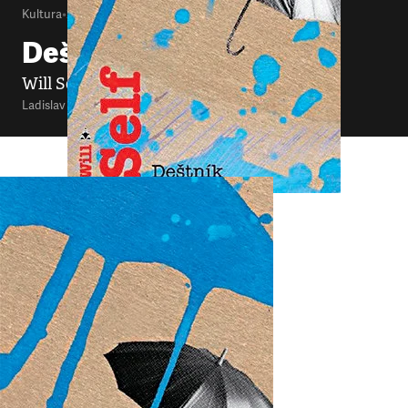
Kultura
•
22. 2. 2015
•
2
minuty
Deštník
Will Self
Ladislav Nagy