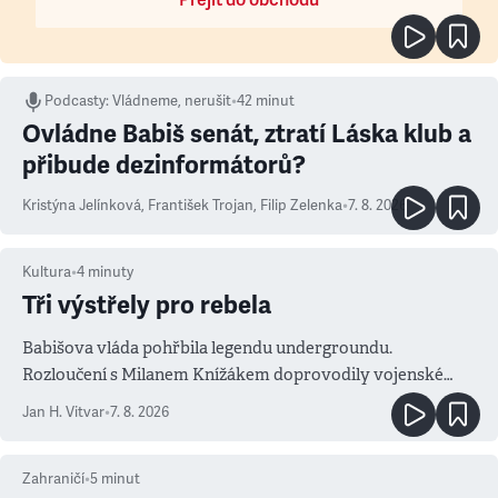
Podcasty
:
Vládneme, nerušit
•
42 minut
Ovládne Babiš senát, ztratí Láska klub a
přibude dezinformátorů?
Kristýna Jelínková
,
František Trojan
,
Filip Zelenka
•
7. 8. 2026
Kultura
•
4
minuty
Tři výstřely pro rebela
Babišova vláda pohřbila legendu undergroundu.
Rozloučení s Milanem Knížákem doprovodily vojenské
salvy i kritika pokrokářů
Jan H. Vitvar
•
7. 8. 2026
Zahraničí
•
5
minut