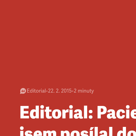
Editorial
•
22. 2. 2015
•
2
minuty
Editorial: Paci
jsem posílal d