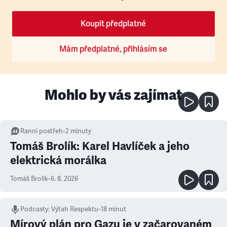
Koupit předplatné
Mám předplatné, přihlásím se
Mohlo by vás zajímat
Ranní postřeh
•
2
minuty
Tomáš Brolík: Karel Havlíček a jeho
elektrická morálka
Tomáš Brolík
•
6. 8. 2026
Podcasty
:
Výtah Respektu
•
18 minut
Mírový plán pro Gazu je v začarovaném