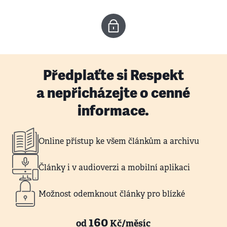
Předplaťte si Respekt
a nepřicházejte o cenné
informace.
Online přístup ke všem článkům a archivu
Články i v audioverzi a mobilní aplikaci
Možnost odemknout články pro blízké
160
od
Kč/měsíc