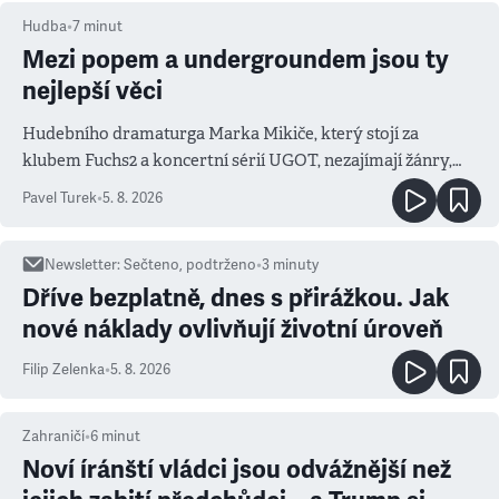
Hudba
•
7
minut
Mezi popem a undergroundem jsou ty
nejlepší věci
Hudebního dramaturga Marka Mikiče, který stojí za
klubem Fuchs2 a koncertní sérií UGOT, nezajímají žánry,
ale atmosféra
Pavel Turek
•
5. 8. 2026
Newsletter
:
Sečteno, podtrženo
•
3
minuty
Dříve bezplatně, dnes s přirážkou. Jak
nové náklady ovlivňují životní úroveň
Filip Zelenka
•
5. 8. 2026
Zahraničí
•
6
minut
Noví íránští vládci jsou odvážnější než