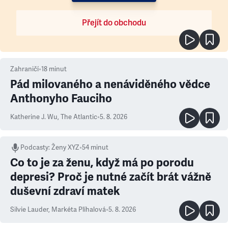
Přejít do obchodu
Zahraničí
•
18
minut
Pád milovaného a nenáviděného vědce
Anthonyho Fauciho
Katherine J. Wu
,
The Atlantic
•
5. 8. 2026
Podcasty
:
Ženy XYZ
•
54 minut
Co to je za ženu, když má po porodu
depresi? Proč je nutné začít brát vážně
duševní zdraví matek
Silvie Lauder
,
Markéta Plíhalová
•
5. 8. 2026