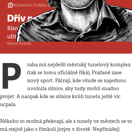
Komentář
:
Politika
•
27. 9. 2015
•
4
minuty
Dřív než se přivalí ta voda
Blanka byla tak drahá, že z ní nemohou mít
užitek jen řidiči
Marek Švehla
P
raha má nejdelší městský tunelový komplex
(tak se tomu oficiálně říká), Pražané zase
nový sport. Pátrají, kde všude se najednou
uvolnila silnice, aby tudy mohli snadno
projet. A naopak kde se silnice kvůli tunelu ještě víc
ucpala.
Někoho to možná překvapí, ale s tunely ve městech se to
má stejně jako s čímkoli jiným v životě. Nepřinášejí