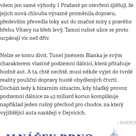
všem jen samé výhody. I Pražané po otevření zjišťují, že
jejich nová chlouba výrazně proměnila dopravu,
především převedla toky aut do značné míry z pravého
břehu Vltavy na břeh levý. Tamní rušné ulice se proto
ucpávají víc než dřív.
Nelze se tomu divit. Tunel jménem Blanka je svým
charakterem vlastně podzemní dálnicí, která přitahuje
hodně aut. A ta, chtě nechtě, musí někde vyjet do tvrdé
reality pouliční dopravy hustě obydlených čtvrtí.
Dochází tedy k bizarním situacím, kdy hladký provoz
podzemní dálnice za 43 miliard korun komplikuje
například jeden rušný přechod pro chodce, na který
vyjíždějící auta narážejí v Dejvicích.
↓ INZERCE