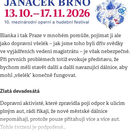
Blanka i tak Praze v mnohém pomůže, pojímat ji ale
jako dopravní všelék – jak jsme toho byli dřív svědky
ve vyjádřeních vedení magistrátu – je však nebezpečné.
Při prvních problémech totiž evokuje představu, že
bychom měli stavět další a další navazující dálnice, aby
mohl „všelék“ konečně fungovat.
Zlatá devadesátá
Dopravní aktivisté, které zpravidla pojí odpor k ulicím
plným aut, rádi říkají, že nové městské dálnice
nepomáhají, protože pouze přitahují více a více aut.
Tohle tvrzení je podpořené…