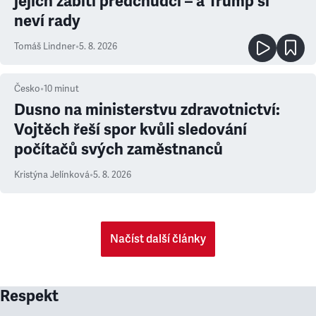
jejich zabití předchůdci – a Trump si
neví rady
Tomáš Lindner
•
5. 8. 2026
Česko
•
10
minut
Dusno na ministerstvu zdravotnictví:
Vojtěch řeší spor kvůli sledování
počítačů svých zaměstnanců
Kristýna Jelínková
•
5. 8. 2026
Načíst další články
Respekt