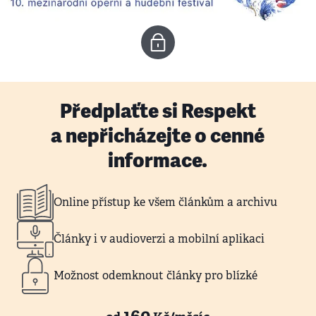
Předplaťte si Respekt
a nepřicházejte o cenné
informace.
Online přístup ke všem článkům a archivu
Články i v audioverzi a mobilní aplikaci
Možnost odemknout články pro blízké
160