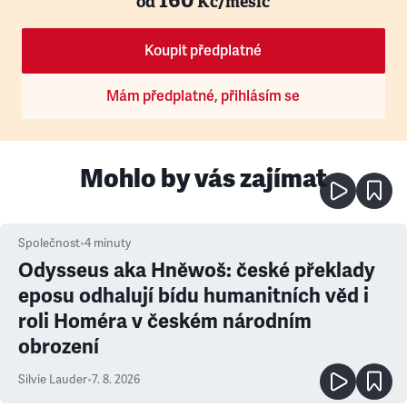
od
Kč/měsíc
Koupit předplatné
Mám předplatné, přihlásím se
Mohlo by vás zajímat
Společnost
•
4
minuty
Odysseus aka Hněwoš: české překlady
eposu odhalují bídu humanitních věd i
roli Homéra v českém národním
obrození
Silvie Lauder
•
7. 8. 2026