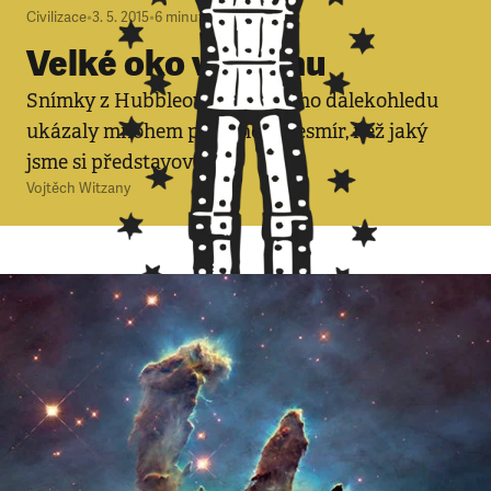
Civilizace
•
3. 5. 2015
•
6
minut
Velké oko v kosmu
Snímky z Hubbleova orbitálního dalekohledu
ukázaly mnohem podivnější vesmír, než jaký
jsme si představovali
Vojtěch Witzany