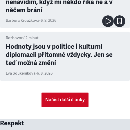
nenávidím, když mi někdo říká ne a v
něčem brání
Barbora Kroužková
•
6. 8. 2026
Rozhovor
•
12
minut
Hodnoty jsou v politice i kulturní
diplomacii přítomné vždycky. Jen se
teď možná změní
Eva Soukeníková
•
6. 8. 2026
Načíst další články
Respekt