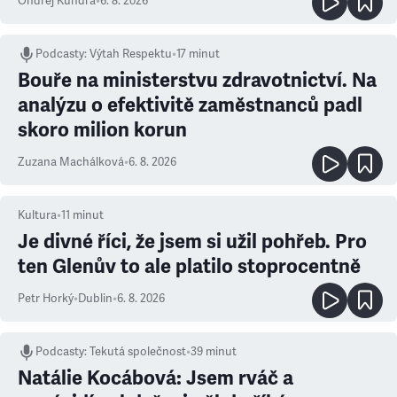
Ondřej Kundra
•
6. 8. 2026
Podcasty
:
Výtah Respektu
•
17 minut
Bouře na ministerstvu zdravotnictví. Na
analýzu o efektivitě zaměstnanců padl
skoro milion korun
Zuzana Machálková
•
6. 8. 2026
Kultura
•
11
minut
Je divné říci, že jsem si užil pohřeb. Pro
ten Glenův to ale platilo stoprocentně
Petr Horký
•
Dublin
•
6. 8. 2026
Podcasty
:
Tekutá společnost
•
39 minut
Natálie Kocábová: Jsem rváč a