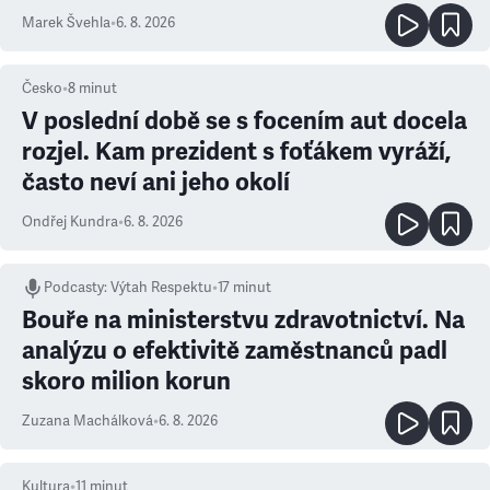
Marek Švehla
•
6. 8. 2026
Česko
•
8
minut
V poslední době se s focením aut docela
rozjel. Kam prezident s foťákem vyráží,
často neví ani jeho okolí
Ondřej Kundra
•
6. 8. 2026
Podcasty
:
Výtah Respektu
•
17 minut
Bouře na ministerstvu zdravotnictví. Na
analýzu o efektivitě zaměstnanců padl
skoro milion korun
Zuzana Machálková
•
6. 8. 2026
Kultura
•
11
minut