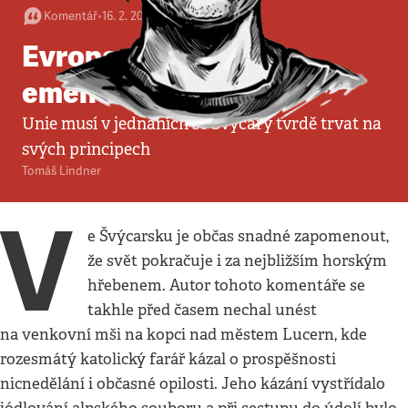
Komentář
•
16. 2. 2014
•
4
minuty
Evropa není žádný
ementál
Unie musí v jednáních se Švýcary tvrdě trvat na
svých principech
Tomáš Lindner
V
e Švýcarsku je občas snadné zapomenout,
že svět pokračuje i za nejbližším horským
hřebenem. Autor tohoto komentáře se
takhle před časem nechal unést
na venkovní mši na kopci nad městem Lucern, kde
rozesmátý katolický farář kázal o prospěšnosti
nicnedělání i občasné opilosti. Jeho kázání vystřídalo