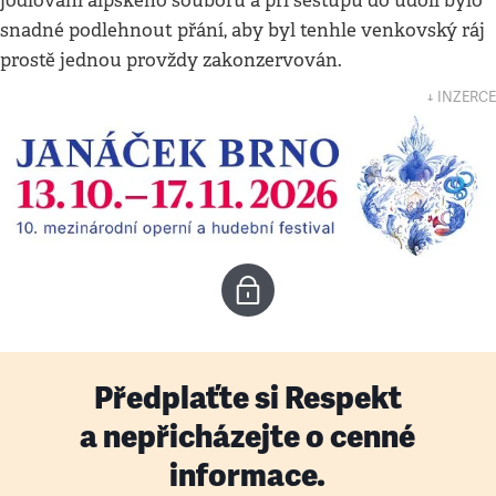
jódlování alpského souboru a při sestupu do údolí bylo
snadné podlehnout přání, aby byl tenhle venkovský ráj
prostě jednou provždy zakonzervován.
↓ INZERCE
Předplaťte si Respekt
a nepřicházejte o cenné
informace.