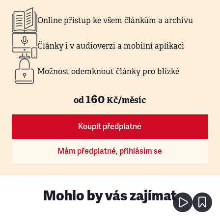
Online přístup ke všem článkům a archivu
Články i v audioverzi a mobilní aplikaci
Možnost odemknout články pro blízké
160
od
Kč/měsíc
Koupit předplatné
Mám předplatné, přihlásím se
Mohlo by vás zajímat