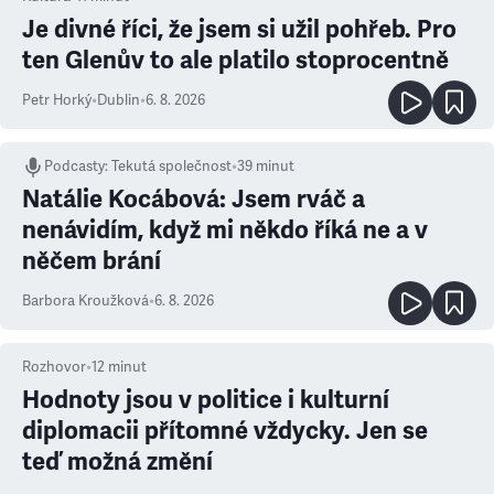
Je divné říci, že jsem si užil pohřeb. Pro
ten Glenův to ale platilo stoprocentně
Petr Horký
•
Dublin
•
6. 8. 2026
Podcasty
:
Tekutá společnost
•
39 minut
Natálie Kocábová: Jsem rváč a
nenávidím, když mi někdo říká ne a v
něčem brání
Barbora Kroužková
•
6. 8. 2026
Rozhovor
•
12
minut
Hodnoty jsou v politice i kulturní
diplomacii přítomné vždycky. Jen se
teď možná změní