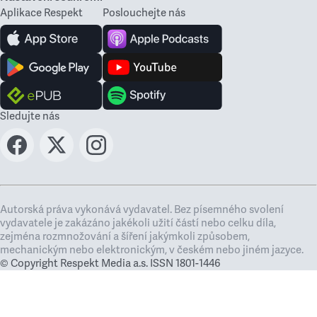
Aplikace Respekt
Poslouchejte nás
Sledujte nás
Autorská práva vykonává vydavatel. Bez písemného svolení
vydavatele je zakázáno jakékoli užití částí nebo celku díla,
zejména rozmnožování a šíření jakýmkoli způsobem,
mechanickým nebo elektronickým, v českém nebo jiném jazyce.
© Copyright Respekt Media a.s. ISSN 1801-1446