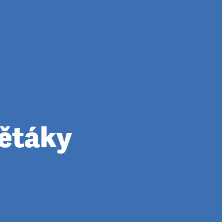
větáky