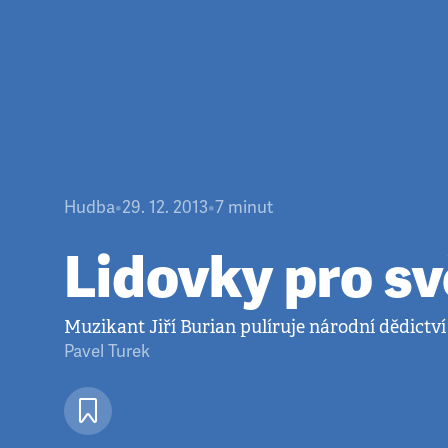
Hudba
•
29. 12. 2013
•
7
minut
Lidovky pro s
Muzikant Jiří Burian pulíruje národní dědictví
Pavel Turek