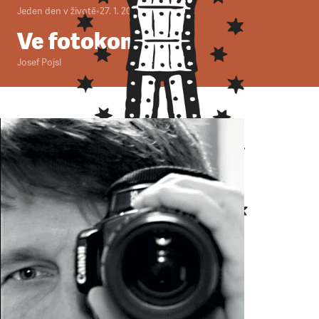
Jeden den v životě
•
27. 1. 2013
•
4
minuty
Ve fotokomoře
Josef Pojsl