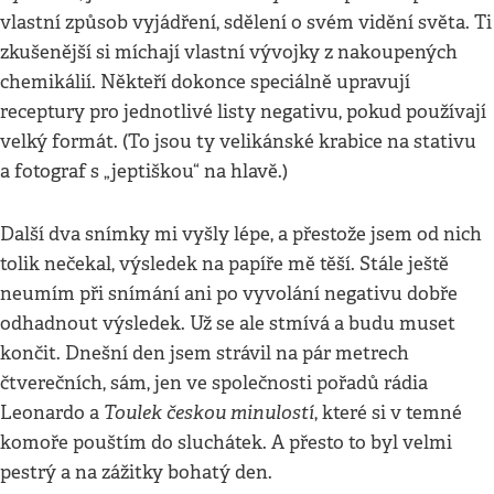
vlastní způsob vyjádření, sdělení o svém vidění světa. Ti
zkušenější si míchají vlastní vývojky z nakoupených
chemikálií. Někteří dokonce speciálně upravují
receptury pro jednotlivé listy negativu, pokud používají
velký formát. (To jsou ty velikánské krabice na stativu
a fotograf s „jeptiškou“ na hlavě.)
Další dva snímky mi vyšly lépe, a přestože jsem od nich
tolik nečekal, výsledek na papíře mě těší. Stále ještě
neumím při snímání ani po vyvolání negativu dobře
odhadnout výsledek. Už se ale stmívá a budu muset
končit. Dnešní den jsem strávil na pár metrech
čtverečních, sám, jen ve společnosti pořadů rádia
Toulek českou minulostí
Leonardo a
, které si v temné
komoře pouštím do sluchátek. A přesto to byl velmi
pestrý a na zážitky bohatý den.