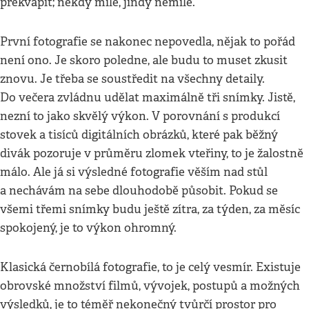
překvapit; někdy mile, jindy nemile.
První fotografie se nakonec nepovedla, nějak to pořád
není ono. Je skoro poledne, ale budu to muset zkusit
znovu. Je třeba se soustředit na všechny detaily.
Do večera zvládnu udělat maximálně tři snímky. Jistě,
nezní to jako skvělý výkon. V porovnání s produkcí
stovek a tisíců digitálních obrázků, které pak běžný
divák pozoruje v průměru zlomek vteřiny, to je žalostně
málo. Ale já si výsledné fotografie věším nad stůl
a nechávám na sebe dlouhodobě působit. Pokud se
všemi třemi snímky budu ještě zítra, za týden, za měsíc
spokojený, je to výkon ohromný.
Klasická černobílá fotografie, to je celý vesmír. Existuje
obrovské množství filmů, vývojek, postupů a možných
výsledků, je to téměř nekonečný tvůrčí prostor pro