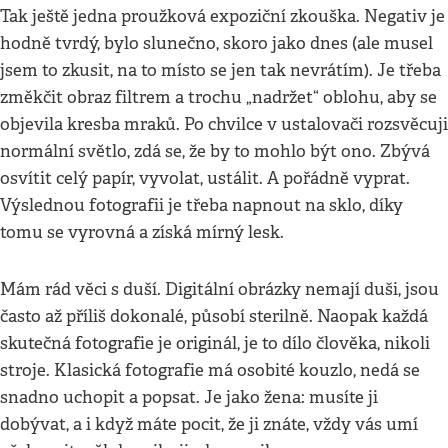
Tak ještě jedna proužková expoziční zkouška. Negativ je
hodně tvrdý, bylo slunečno, skoro jako dnes (ale musel
jsem to zkusit, na to místo se jen tak nevrátím). Je třeba
změkčit obraz filtrem a trochu „nadržet“ oblohu, aby se
objevila kresba mraků. Po chvilce v ustalovači rozsvěcuji
normální světlo, zdá se, že by to mohlo být ono. Zbývá
osvítit celý papír, vyvolat, ustálit. A pořádně vyprat.
Výslednou fotografii je třeba napnout na sklo, díky
tomu se vyrovná a získá mírný lesk.
Mám rád věci s duší. Digitální obrázky nemají duši, jsou
často až příliš dokonalé, působí sterilně. Naopak každá
skutečná fotografie je originál, je to dílo člověka, nikoli
stroje. Klasická fotografie má osobité kouzlo, nedá se
snadno uchopit a popsat. Je jako žena: musíte ji
dobývat, a i když máte pocit, že ji znáte, vždy vás umí