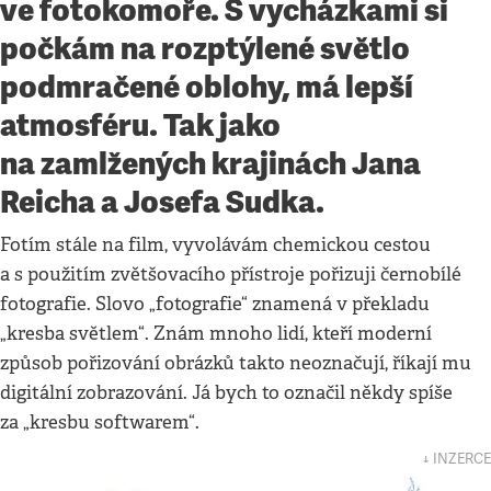
ve fotokomoře. S vycházkami si
počkám na rozptýlené světlo
podmračené oblohy, má lepší
atmosféru. Tak jako
na zamlžených krajinách Jana
Reicha a Josefa Sudka.
Fotím stále na film, vyvolávám chemickou cestou
a s použitím zvětšovacího přístroje pořizuji černobílé
fotografie. Slovo „fotografie“ znamená v překladu
„kresba světlem“. Znám mnoho lidí, kteří moderní
způsob pořizování obrázků takto neoznačují, říkají mu
digitální zobrazování. Já bych to označil někdy spíše
za „kresbu softwarem“.
↓ INZERCE