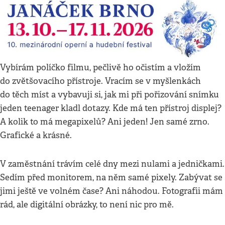
Vybírám políčko filmu, pečlivě ho očistím a vložím
do zvětšovacího přístroje. Vracím se v myšlenkách
do těch míst a vybavuji si, jak mi při pořizování snímku
jeden teenager kladl dotazy. Kde má ten přístroj displej?
A kolik to má megapixelů? Ani jeden! Jen samé zrno.
Grafické a krásné.
V zaměstnání trávím celé dny mezi nulami a jedničkami.
Sedím před monitorem, na něm samé pixely. Zabývat se
jimi ještě ve volném čase? Ani náhodou. Fotografii mám
rád, ale digitální obrázky, to není nic pro mě.