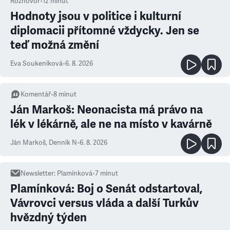
Rozhovor
•
12
minut
Hodnoty jsou v politice i kulturní
diplomacii přítomné vždycky. Jen se
teď možná změní
Eva Soukeníková
•
6. 8. 2026
Komentář
•
8
minut
Ján Markoš: Neonacista má právo na
lék v lékárně, ale ne na místo v kavárně
Ján Markoš
,
Denník N
•
6. 8. 2026
Newsletter
:
Plamínková
•
7
minut
Plamínková: Boj o Senát odstartoval,
Vávrovci versus vláda a další Turkův
hvězdný týden