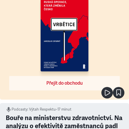
Přejít do obchodu
Podcasty
:
Výtah Respektu
•
17 minut
Bouře na ministerstvu zdravotnictví. Na
analýzu o efektivitě zaměstnanců padl