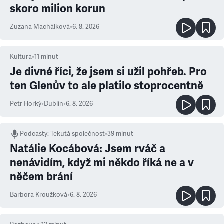
skoro milion korun
Zuzana Machálková
•
6. 8. 2026
Kultura
•
11
minut
Je divné říci, že jsem si užil pohřeb. Pro
ten Glenův to ale platilo stoprocentně
Petr Horký
•
Dublin
•
6. 8. 2026
Podcasty
:
Tekutá společnost
•
39 minut
Natálie Kocábová: Jsem rváč a
nenávidím, když mi někdo říká ne a v
něčem brání
Barbora Kroužková
•
6. 8. 2026