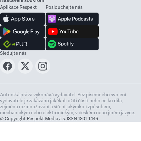
Nastavení soukromí
Aplikace Respekt
Poslouchejte nás
Sledujte nás
Autorská práva vykonává vydavatel. Bez písemného svolení
vydavatele je zakázáno jakékoli užití částí nebo celku díla,
zejména rozmnožování a šíření jakýmkoli způsobem,
mechanickým nebo elektronickým, v českém nebo jiném jazyce.
© Copyright Respekt Media a.s. ISSN 1801-1446