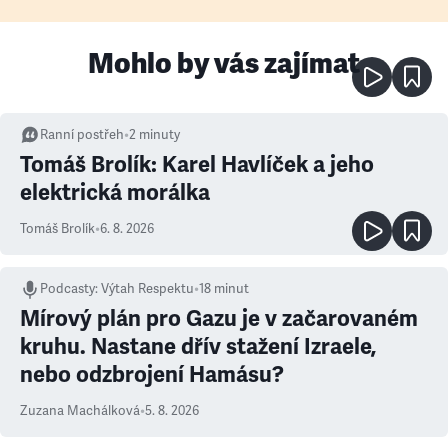
Mohlo by vás zajímat
Ranní postřeh
•
2
minuty
Tomáš Brolík: Karel Havlíček a jeho
elektrická morálka
Tomáš Brolík
•
6. 8. 2026
Podcasty
:
Výtah Respektu
•
18 minut
Mírový plán pro Gazu je v začarovaném
kruhu. Nastane dřív stažení Izraele,
nebo odzbrojení Hamásu?
Zuzana Machálková
•
5. 8. 2026