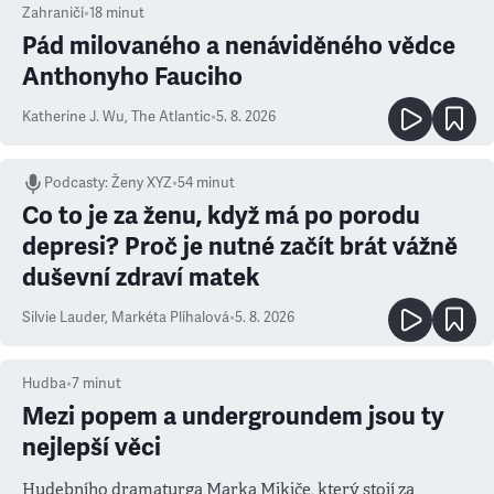
Zahraničí
•
18
minut
Pád milovaného a nenáviděného vědce
Anthonyho Fauciho
Katherine J. Wu
,
The Atlantic
•
5. 8. 2026
Podcasty
:
Ženy XYZ
•
54 minut
Co to je za ženu, když má po porodu
depresi? Proč je nutné začít brát vážně
duševní zdraví matek
Silvie Lauder
,
Markéta Plíhalová
•
5. 8. 2026
Hudba
•
7
minut
Mezi popem a undergroundem jsou ty
nejlepší věci
Hudebního dramaturga Marka Mikiče, který stojí za