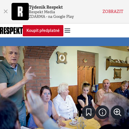
Týdeník Respekt
×
ZOBRAZIT
Respekt Media
ZDARMA - na Google Play
Koupit předplatné