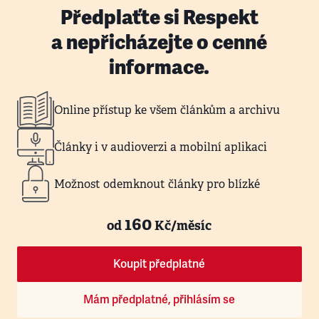
Předplaťte si Respekt
a nepřicházejte o cenné
informace.
Online přístup ke všem článkům a archivu
Články i v audioverzi a mobilní aplikaci
Možnost odemknout články pro blízké
160
od
Kč/měsíc
Koupit předplatné
Mám předplatné, přihlásím se