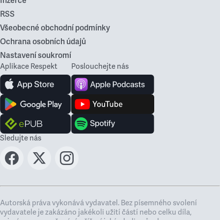
Inzerce
RSS
Všeobecné obchodní podmínky
Ochrana osobních údajů
Nastavení soukromí
Aplikace Respekt
Poslouchejte nás
Sledujte nás
Autorská práva vykonává vydavatel. Bez písemného svolení
vydavatele je zakázáno jakékoli užití částí nebo celku díla,