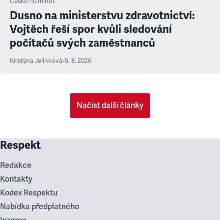
Česko
•
10
minut
Dusno na ministerstvu zdravotnictví:
Vojtěch řeší spor kvůli sledování
počítačů svých zaměstnanců
Kristýna Jelínková
•
5. 8. 2026
Načíst další články
Respekt
Redakce
Kontakty
Kodex Respektu
Nabídka předplatného