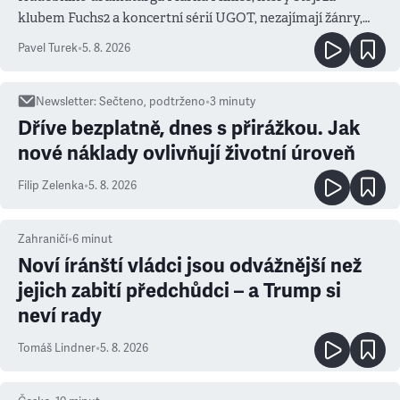
klubem Fuchs2 a koncertní sérií UGOT, nezajímají žánry,
ale atmosféra
Pavel Turek
•
5. 8. 2026
Newsletter
:
Sečteno, podtrženo
•
3
minuty
Dříve bezplatně, dnes s přirážkou. Jak
nové náklady ovlivňují životní úroveň
Filip Zelenka
•
5. 8. 2026
Zahraničí
•
6
minut
Noví íránští vládci jsou odvážnější než
jejich zabití předchůdci – a Trump si
neví rady
Tomáš Lindner
•
5. 8. 2026