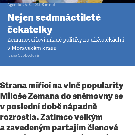
Agenda
•
25. 8. 2013
•
8
minut
Nejen sedmnáctileté
čekatelky
Zemanovci loví mladé politiky na diskotékách i
v Moravském krasu
Ivana Svobodová
Strana mířící na vlně popularity
Miloše Zemana do sněmovny se
v poslední době nápadně
rozrostla. Zatímco velkým
a zavedeným partajím členové