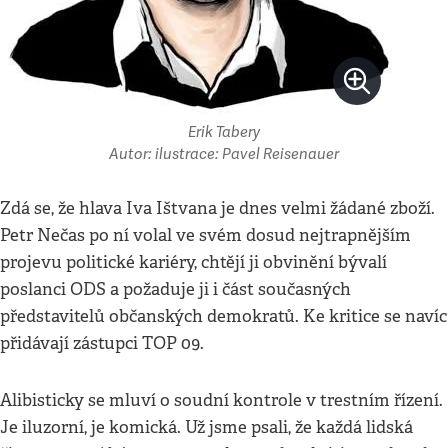
Erik Tabery
Autor: ilustrace: Pavel Reisenauer
Zdá se, že hlava Iva Ištvana je dnes velmi žádané zboží.
Petr Nečas po ní volal ve svém dosud nejtrapnějším
projevu politické kariéry, chtějí ji obvinění bývalí
poslanci ODS a požaduje ji i část současných
představitelů občanských demokratů. Ke kritice se navíc
přidávají zástupci TOP 09.
Alibisticky se mluví o soudní kontrole v trestním řízení.
Je iluzorní, je komická. Už jsme psali, že každá lidská