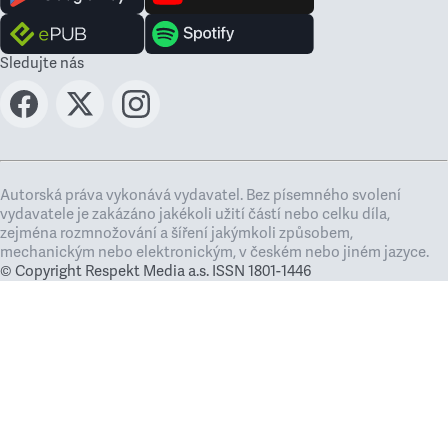
Sledujte nás
Autorská práva vykonává vydavatel. Bez písemného svolení
vydavatele je zakázáno jakékoli užití částí nebo celku díla,
zejména rozmnožování a šíření jakýmkoli způsobem,
mechanickým nebo elektronickým, v českém nebo jiném jazyce.
© Copyright Respekt Media a.s. ISSN 1801-1446