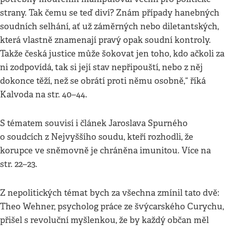
strany. Tak čemu se teď diví? Znám případy hanebných
soudních selhání, ať už záměrných nebo diletantských,
která vlastně znamenají pravý opak soudní kontroly.
Takže česká justice může šokovat jen toho, kdo ačkoli za
ni zodpovídá, tak si její stav nepřipouští, nebo z něj
dokonce těží, než se obrátí proti němu osobně,“ říká
Kalvoda na str. 40–44.
S tématem souvisí i článek Jaroslava Spurného
o soudcích z Nejvyššího soudu, kteří rozhodli, že
korupce ve sněmovně je chráněna imunitou. Více na
str. 22–23.
Z nepolitických témat bych za všechna zmínil tato dvě:
Theo Wehner, psycholog práce ze švýcarského Curychu,
přišel s revoluční myšlenkou, že by každý občan měl