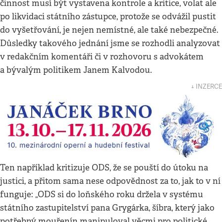
činnost musí být vystavena kontrole a kritice, volat ale
po likvidaci státního zástupce, protože se odvážil pustit
do vyšetřování, je nejen nemístné, ale také nebezpečné.
Důsledky takového jednání jsme se rozhodli analyzovat
v redakčním komentáři či v rozhovoru s advokátem
a bývalým politikem Janem Kalvodou.
↓ INZERCE
Ten například kritizuje ODS, že se pouští do útoku na
justici, a přitom sama nese odpovědnost za to, jak to v ní
funguje: „ODS si do loňského roku držela v systému
státního zastupitelství pana Grygárka, šíbra, který jako
potřebný mouřenín manipuloval věcmi pro politické