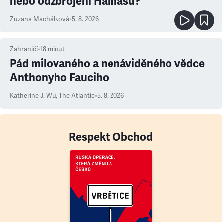
nebo odzbrojení Hamásu?
Zuzana Machálková
•
5. 8. 2026
Zahraničí
•
18
minut
Pád milovaného a nenáviděného vědce
Anthonyho Fauciho
Katherine J. Wu
,
The Atlantic
•
5. 8. 2026
Respekt Obchod