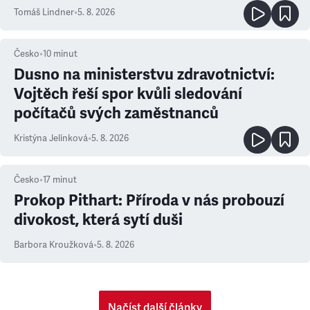
Tomáš Lindner
•
5. 8. 2026
Česko
•
10
minut
Dusno na ministerstvu zdravotnictví:
Vojtěch řeší spor kvůli sledování
počítačů svých zaměstnanců
Kristýna Jelínková
•
5. 8. 2026
Česko
•
17
minut
Prokop Pithart: Příroda v nás probouzí
divokost, která sytí duši
Barbora Kroužková
•
5. 8. 2026
Načíst další články