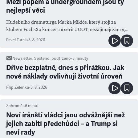
Mezi popem a undergroundem jsou ty
nejlepší věci
Hudebního dramaturga Marka Mikiče, který stojí za
klubem Fuchs2 a koncertní sérií UGOT, nezajímají žánry,
ale atmosféra
Pavel Turek
•
5. 8. 2026
Newsletter
:
Sečteno, podtrženo
•
3
minuty
Dříve bezplatně, dnes s přirážkou. Jak
nové náklady ovlivňují životní úroveň
Filip Zelenka
•
5. 8. 2026
Zahraničí
•
6
minut
Noví íránští vládci jsou odvážnější než
jejich zabití předchůdci – a Trump si
neví rady