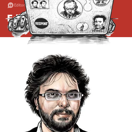
Editorial
•
21. 7. 2013
•
3
minuty
Editorial: Hlava na talíři
Erik Tabery