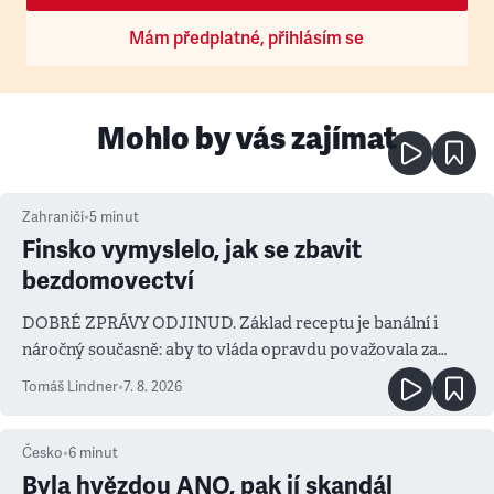
Mám předplatné, přihlásím se
Mohlo by vás zajímat
Zahraničí
•
5
minut
Finsko vymyslelo, jak se zbavit
bezdomovectví
DOBRÉ ZPRÁVY ODJINUD. Základ receptu je banální i
náročný současně: aby to vláda opravdu považovala za
prioritu
Tomáš Lindner
•
7. 8. 2026
Česko
•
6
minut
Byla hvězdou ANO, pak jí skandál