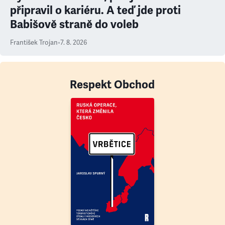
připravil o kariéru. A teď jde proti
Babišově straně do voleb
František Trojan
•
7. 8. 2026
Respekt Obchod