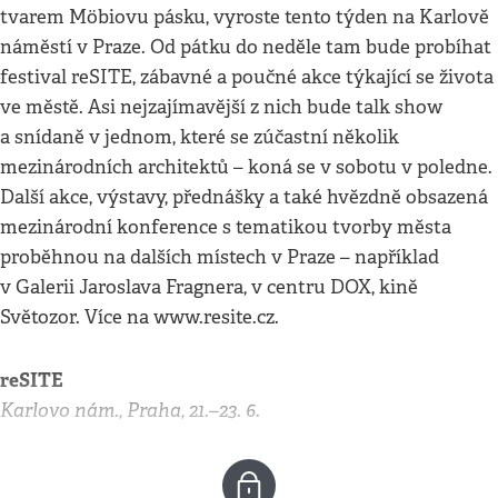
tvarem Möbiovu pásku, vyroste tento týden na Karlově
náměstí v Praze. Od pátku do neděle tam bude probíhat
festival reSITE, zábavné a poučné akce týkající se života
ve městě. Asi nejzajímavější z nich bude talk show
a snídaně v jednom, které se zúčastní několik
mezinárodních architektů – koná se v sobotu v poledne.
Další akce, výstavy, přednášky a také hvězdně obsazená
mezinárodní konference s tematikou tvorby města
proběhnou na dalších místech v Praze – například
v Galerii Jaroslava Fragnera, v centru DOX, kině
Světozor. Více na www.resite.cz.
reSITE
Karlovo nám., Praha, 21.–23. 6.