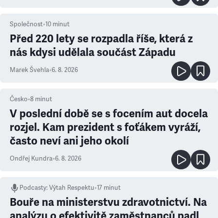
Společnost
•
10
minut
Před 220 lety se rozpadla říše, která z
nás kdysi udělala součást Západu
Marek Švehla
•
6. 8. 2026
Česko
•
8
minut
V poslední době se s focením aut docela
rozjel. Kam prezident s foťákem vyráží,
často neví ani jeho okolí
Ondřej Kundra
•
6. 8. 2026
Podcasty
:
Výtah Respektu
•
17 minut
Bouře na ministerstvu zdravotnictví. Na
analýzu o efektivitě zaměstnanců padl