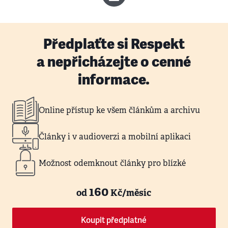
Předplaťte si Respekt
a nepřicházejte o cenné
informace.
Online přístup ke všem článkům a archivu
Články i v audioverzi a mobilní aplikaci
Možnost odemknout články pro blízké
160
od
Kč/měsíc
Koupit předplatné