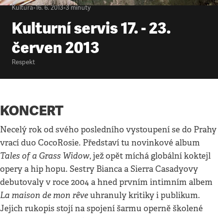
Kultura
•
16. 6. 2013
•
3
minuty
Kulturní servis 17. - 23.
červen 2013
Respekt
KONCERT
Necelý rok od svého posledního vystoupení se do Prahy
vrací duo CocoRosie. Představí tu novinkové album
Tales of a Grass Widow
, jež opět míchá globální koktejl
opery a hip hopu. Sestry Bianca a Sierra Casadyovy
debutovaly v roce 2004 a hned prvním intimním albem
La maison de mon rêve
uhranuly kritiky i publikum.
Jejich rukopis stojí na spojení šarmu operně školené