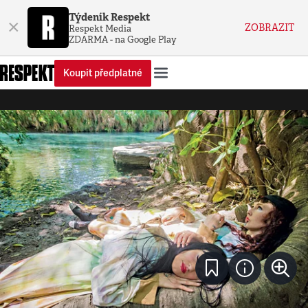
Týdeník Respekt
×
ZOBRAZIT
Respekt Media
ZDARMA - na Google Play
Koupit předplatné